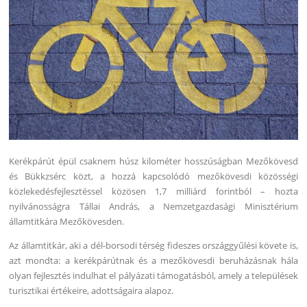
Kerékpárút épül csaknem húsz kilométer hosszúságban Mezőkövesd
és Bükkzsérc közt, a hozzá kapcsolódó mezőkövesdi közösségi
közlekedésfejlesztéssel közösen 1,7 milliárd forintból – hozta
nyilvánosságra Tállai András, a Nemzetgazdasági Minisztérium
államtitkára Mezőkövesden.
Az államtitkár, aki a dél-borsodi térség fideszes országgyűlési követe is,
azt mondta: a kerékpárútnak és a mezőkövesdi beruházásnak hála
olyan fejlesztés indulhat el pályázati támogatásból, amely a települések
turisztikai értékeire, adottságaira alapoz.