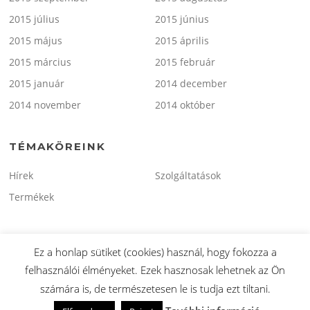
2015 július
2015 június
2015 május
2015 április
2015 március
2015 február
2015 január
2014 december
2014 november
2014 október
TÉMAKÖREINK
Hírek
Szolgáltatások
Termékek
Ez a honlap sütiket (cookies) használ, hogy fokozza a
felhasználói élményeket. Ezek hasznosak lehetnek az Ön
Copyright © 2026 minitaxi.hu. Minden Jog Fenntartva.
számára is, de természetesen le is tudja ezt tiltani.
Screenr parallax theme
által FameThemes