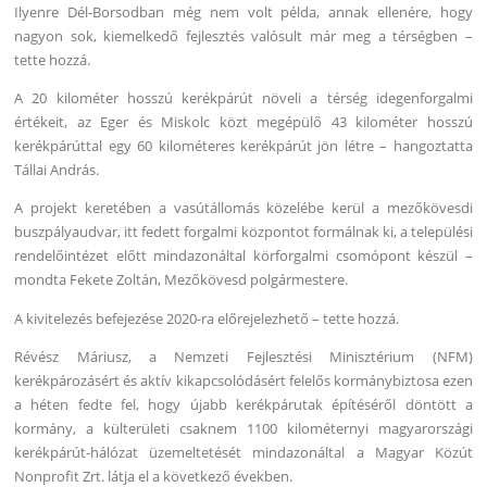
Ilyenre Dél-Borsodban még nem volt példa, annak ellenére, hogy
nagyon sok, kiemelkedő fejlesztés valósult már meg a térségben –
tette hozzá.
A 20 kilométer hosszú kerékpárút növeli a térség idegenforgalmi
értékeit, az Eger és Miskolc közt megépülő 43 kilométer hosszú
kerékpárúttal egy 60 kilométeres kerékpárút jön létre – hangoztatta
Tállai András.
A projekt keretében a vasútállomás közelébe kerül a mezőkövesdi
buszpályaudvar, itt fedett forgalmi központot formálnak ki, a települési
rendelőintézet előtt mindazonáltal körforgalmi csomópont készül –
mondta Fekete Zoltán, Mezőkövesd polgármestere.
A kivitelezés befejezése 2020-ra előrejelezhető – tette hozzá.
Révész Máriusz, a Nemzeti Fejlesztési Minisztérium (NFM)
kerékpározásért és aktív kikapcsolódásért felelős kormánybiztosa ezen
a héten fedte fel, hogy újabb kerékpárutak építéséről döntött a
kormány, a külterületi csaknem 1100 kilométernyi magyarországi
kerékpárút-hálózat üzemeltetését mindazonáltal a Magyar Közút
Nonprofit Zrt. látja el a következő években.