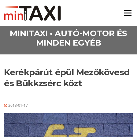
Ugrás a tartalomra
Menü
MINITAXI • AUTÓ-MOTOR ÉS
MINDEN EGYÉB
Kerékpárút épül Mezőkövesd
és Bükkzsérc közt
2018-01-17