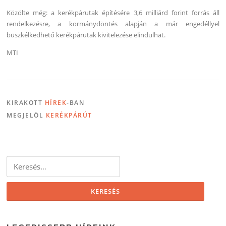
Közölte még: a kerékpárutak építésére 3,6 milliárd forint forrás áll
rendelkezésre, a kormánydöntés alapján a már engedéllyel
büszkélkedhető kerékpárutak kivitelezése elindulhat.
MTI
KIRAKOTT
HÍREK
-BAN
MEGJELÖL
KERÉKPÁRÚT
Keresés: