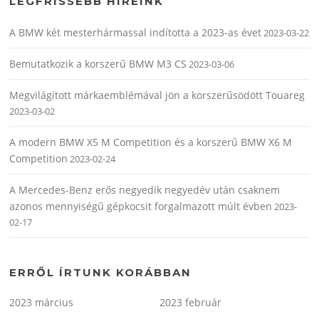
LEGFRISSEBB HÍREINK
A BMW két mesterhármassal indította a 2023-as évet
2023-03-22
Bemutatkozik a korszerű BMW M3 CS
2023-03-06
Megvilágított márkaemblémával jön a korszerűsödött Touareg
2023-03-02
A modern BMW X5 M Competition és a korszerű BMW X6 M
Competition
2023-02-24
A Mercedes-Benz erős negyedik negyedév után csaknem
azonos mennyiségű gépkocsit forgalmazott múlt évben
2023-
02-17
ERRŐL ÍRTUNK KORÁBBAN
2023 március
2023 február