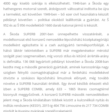
4000 egy kisebb szériája is elkészülhetett. 1946-ban a Škoda egy
hathengeres motorral szerelt, átdolgozott változattal indította be újra
a termelést, ezt követően 1949-ben – bő ezer civil használatra készült
példányt követően – politikai okokból leállították a gyártást. Az Š
952 és az Š 956 modellekből 1660 darab katonai jármű is készült.
A Škoda SUPERB 2001-ben ünnepelhette visszatérését, a
modellsorozat első korszerű nemzedéke lépcsőshátú középkategóriájú
modellként egészítette ki a cseh autógyártó termékportfolióját. A
hátsó lábtér tekintetében a SUPERB már megjelenésekor mércéül
szolgált piaci szegmensében, míg vonzó stílus és kitűnő ár/érték-arány
is definiálta. 136 068 legyártott példányt követően a Škoda 2008-ban
kezdte meg a második generáció gyártását, aminek karosszériája nagy
szögben felnyíló csomagtérajtajával már a ferdehátú modellekével
ötvözte a szokásos lépcsőshátú limuzinok előnyeit, még tovább
növelve a SUPERB használati értékét. Egy évvel később érkezett első
ízben a SUPERB COMBI, amely 633 – 1865 literes csomagtérrel
bizonyult meggyőzőnek. A korszerű SUPERB második nemzedékében
jelent meg a Škoda kínálatában többek között a kulcsnélküli nyitás és
indítás rendszere (KESSY). 2015-ig 404 756 Limousine és 217 734 COMBI
gördült le Kvasiny gyárának szerelőszalagjairól.