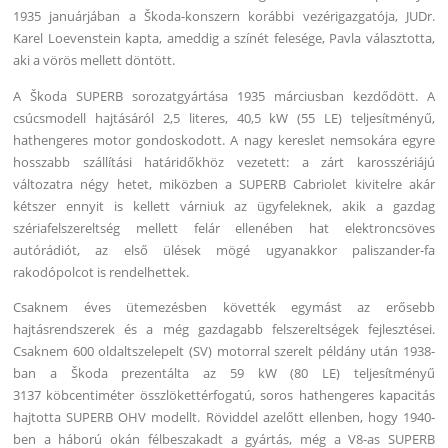
1935 januárjában a Škoda-konszern korábbi vezérigazgatója, JUDr.
Karel Loevenstein kapta, ameddig a színét felesége, Pavla választotta,
aki a vörös mellett döntött.
A Škoda SUPERB sorozatgyártása 1935 márciusban kezdődött. A
csúcsmodell hajtásáról 2,5 literes, 40,5 kW (55 LE) teljesítményű,
hathengeres motor gondoskodott. A nagy kereslet nemsokára egyre
hosszabb szállítási határidőkhöz vezetett: a zárt karosszériájú
változatra négy hetet, miközben a SUPERB Cabriolet kivitelre akár
kétszer ennyit is kellett várniuk az ügyfeleknek, akik a gazdag
szériafelszereltség mellett felár ellenében hat elektroncsöves
autórádiót, az első ülések mögé ugyanakkor paliszander-fa
rakodópolcot is rendelhettek.
Csaknem éves ütemezésben követték egymást az erősebb
hajtásrendszerek és a még gazdagabb felszereltségek fejlesztései.
Csaknem 600 oldaltszelepelt (SV) motorral szerelt példány után 1938-
ban a Škoda prezentálta az 59 kW (80 LE) teljesítményű
3137 köbcentiméter összlökettérfogatú, soros hathengeres kapacitás
hajtotta SUPERB OHV modellt. Röviddel azelőtt ellenben, hogy 1940-
ben a háború okán félbeszakadt a gyártás, még a V8-as SUPERB