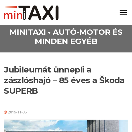
Ugrás a tartalomra
Menü
MINITAXI • AUTÓ-MOTOR ÉS
MINDEN EGYÉB
Jubileumát ünnepli a
zászlóshajó – 85 éves a Škoda
SUPERB
2019-11-05