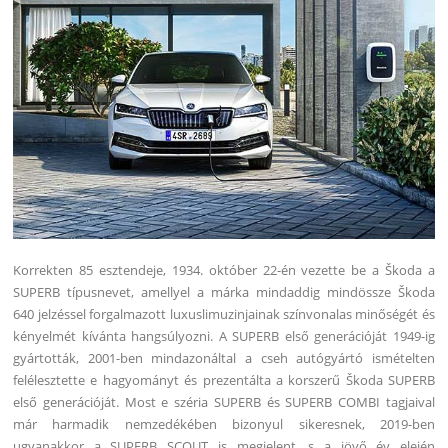
Korrekten 85 esztendeje, 1934. október 22-én vezette be a Škoda a
SUPERB típusnevet, amellyel a márka mindaddig mindössze Škoda
640 jelzéssel forgalmazott luxuslimuzinjainak színvonalas minőségét és
kényelmét kívánta hangsúlyozni.
A SUPERB első generációját 1949-ig
gyártották, 2001-ben mindazonáltal a cseh autógyártó ismételten
felélesztette e hagyományt és prezentálta a korszerű Škoda SUPERB
első generációját. Most e széria SUPERB és SUPERB COMBI tagjaival
már harmadik nemzedékében bizonyul sikeresnek, 2019-ben
ugyanakkor a SUPERB SCOUT is megjelent, s a jövő év elején