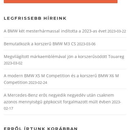
LEGFRISSEBB HÍREINK
A BMW két mesterhármassal indította a 2023-as évet
2023-03-22
Bemutatkozik a korszerű BMW M3 CS
2023-03-06
Megvilágított márkaemblémával jön a korszerűsödött Touareg
2023-03-02
A modern BMW X5 M Competition és a korszerű BMW X6 M
Competition
2023-02-24
A Mercedes-Benz erős negyedik negyedév után csaknem
azonos mennyiségű gépkocsit forgalmazott múlt évben
2023-
02-17
ERRŐL ÍRTUNK KORÁBBAN