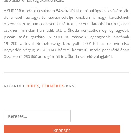
első elektromos tagjaként érkezik.
A SUPERB modellek csaknem 54 százalékát európai ügyfelek vásárolják,
de a cseh autógyártó csúcsmodellje Kínában is nagy keresletnek
örvend: a 2018-ban összesen kiszállított 137 500 darabból 43 700, azaz
csaknem minden harmadik ott, a Škoda nemzetközileg legnagyobb
piacán talált gazdára. A SUPERB második legnagyobb piacának
19 200 autóval Németország bizonyult. 2001-től az ez évi első
negyedév végéig a SUPERB három korszerű modellgenerációjában
összesen 1 280 600 autó gördült le a Škoda szerelőszalagjairól.
KIRAKOTT
HÍREK
,
TERMÉKEK
-BAN
Keresés: