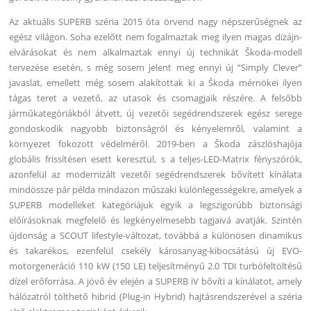
Az aktuális SUPERB széria 2015 óta örvend nagy népszerűségnek az
egész világon. Soha ezelőtt nem fogalmaztak meg ilyen magas dizájn-
elvárásokat és nem alkalmaztak ennyi új technikát Škoda-modell
tervezése esetén, s még sosem jelent meg ennyi új “Simply Clever”
javaslat, emellett még sosem alakítottak ki a Škoda mérnökei ilyen
tágas teret a vezető, az utasok és csomagjaik részére. A felsőbb
járműkategóriákból átvett, új vezetői segédrendszerek egész serege
gondoskodik nagyobb biztonságról és kényelemről, valamint a
környezet fokozott védelméről. 2019-ben a Škoda zászlóshajója
globális frissítésen esett keresztül, s a teljes-LED-Matrix fényszórók,
azonfelül az modernizált vezetői segédrendszerek bővített kínálata
mindössze pár példa mindazon műszaki különlegességekre, amelyek a
SUPERB modelleket kategóriájuk egyik a legszigorúbb biztonsági
előírásoknak megfelelő és legkényelmesebb tagjaivá avatják. Szintén
újdonság a SCOUT lifestyle-változat, továbbá a különösen dinamikus
és takarékos, ezenfelül csekély károsanyag-kibocsátású új EVO-
motorgeneráció 110 kW (150 LE) teljesítményű 2.0 TDI turbófeltöltésű
dízel erőforrása. A jövő év elején a SUPERB iV bővíti a kínálatot, amely
hálózatról tölthető hibrid (Plug-in Hybrid) hajtásrendszerével a széria