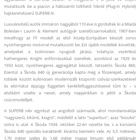
mutatkozik be a piacon a hálózatról tölthető hibrid (Plug-in Hybrid)
hajtásrendszerű SUPERB iV.
Luxuskivitelű autók immáron nagyjából 110 éve is gördültek ki a Mladá
Boleslav-i Laurin & Klement autógyár szerelőcsarnokaiból, 1907-ben
mivelhogy az FF modell az első Közép-Európában készült soros
nyolchengeres motorral mutatkozott be. Ezt újabb modellek követték,
amelyeket a különösen nyugodt járású, tolattyús vezérlésű
hathengeres Knight erőforrásokkal szereltek, azonkívül az 1929 és
1933 közt, nyolchengeres aggregáttal készült, tetszetős Škoda 860.
Ezentúl a Škoda 640 új generációja kapta meg a főszerepet, amely
többek között különösen modernizált központi csőváz-szerkezetével
és elöl-hátul éppúgy független kerékfelfüggesztéseivel tűnt ki – s
elsőként viselte a nevet, amely napjainkban is jelöli a Škoda
csúcsmodelljeit.
A SUPERB név egyrészt az angolból származik, ahol mondanivalója
“nagyszerű, kitűnő, kiugró”, másfelől a latin “superbus”, azaz “büszke”
szóra is utal. A Škoda 1934. október 22-én vezette be, s a korszerű
Škoda 640 speciális karakterét kívánta kiemelni vele. Az 5,5 méteres,
1,70 méter széles és 1,66 méter magas limuzin első példányát