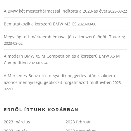
A BMW két mesterhármassal indította a 2023-as évet
2023-03-22
Bemutatkozik a korszerű BMW M3 CS
2023-03-06
Megvilágított márkaemblémával jön a korszerűsödött Touareg
2023-03-02
A modern BMW X5 M Competition és a korszerű BMW X6 M
Competition
2023-02-24
A Mercedes-Benz erős negyedik negyedév után csaknem
azonos mennyiségű gépkocsit forgalmazott múlt évben
2023-
02-17
ERRŐL ÍRTUNK KORÁBBAN
2023 március
2023 február
2023 január
2022 december