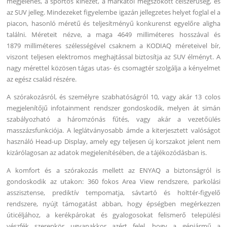
megjelenés, a sportos kinézet, a márkától megszokott célszerűség, és
az SUV jelleg. Mindezeket figyelembe igazán jellegzetes helyet foglal el a
piacon, hasonló méretű és teljesítményű konkurenst egyelőre aligha
találni. Méreteit nézve, a maga 4649 milliméteres hosszával és
1879 milliméteres szélességével csaknem a KODIAQ méreteivel bír,
viszont teljesen elektromos meghajtással biztosítja az SUV élményt. A
nagy mérettel közösen tágas utas- és csomagtér szolgálja a kényelmet
az egész család részére.
A szórakozásról, és személyre szabhatóságról 10, vagy akár 13 colos
megjelenítőjű infotainment rendszer gondoskodik, melyen át simán
szabályozható a háromzónás fűtés, vagy akár a vezetőülés
masszázsfunkciója. A leglátványosabb ámde a kiterjesztett valóságot
használó Head-up Display, amely egy teljesen új korszakot jelent nem
kizárólagosan az adatok megjelenítésében, de a tájékozódásban is.
A komfort és a szórakozás mellett az ENYAQ a biztonságról is
gondoskodik az utakon: 360 fokos Area View rendszere, parkolási
asszisztense, prediktív tempomatja, sávtartó és holttér-figyelő
rendszere, nyújt támogatást abban, hogy épségben megérkezzen
úticéljához, a kerékpárokat és gyalogosokat felismerő települési
vészfék szerepkör ugyanakkor azért felel, hogy a gépjármű a