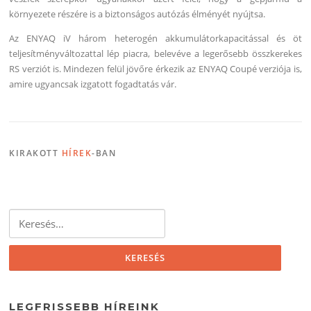
környezete részére is a biztonságos autózás élményét nyújtsa.
Az ENYAQ iV három heterogén akkumulátorkapacitással és öt
teljesítményváltozattal lép piacra, belevéve a legerősebb összkerekes
RS verziót is. Mindezen felül jövőre érkezik az ENYAQ Coupé verziója is,
amire ugyancsak izgatott fogadtatás vár.
KIRAKOTT
HÍREK
-BAN
Keresés:
LEGFRISSEBB HÍREINK