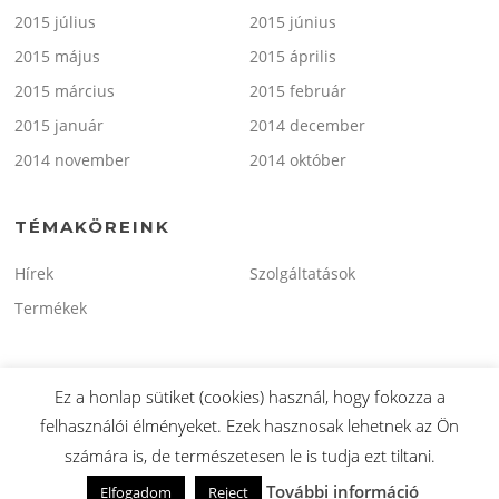
2015 július
2015 június
2015 május
2015 április
2015 március
2015 február
2015 január
2014 december
2014 november
2014 október
TÉMAKÖREINK
Hírek
Szolgáltatások
Termékek
Ez a honlap sütiket (cookies) használ, hogy fokozza a
felhasználói élményeket. Ezek hasznosak lehetnek az Ön
Copyright © 2026 minitaxi.hu. Minden Jog Fenntartva.
számára is, de természetesen le is tudja ezt tiltani.
Screenr parallax theme
által FameThemes
További információ
Elfogadom
Reject