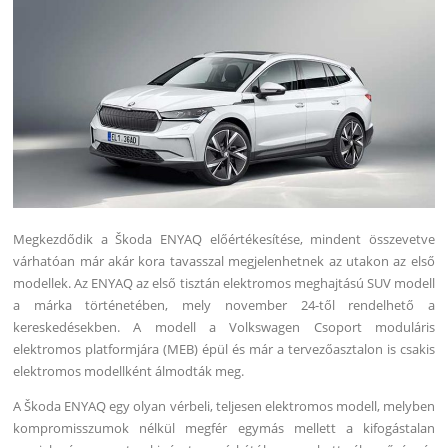
Megkezdődik a Škoda ENYAQ előértékesítése, mindent összevetve
várhatóan már akár kora tavasszal megjelenhetnek az utakon az első
modellek. Az ENYAQ az első tisztán elektromos meghajtású SUV modell
a márka történetében, mely november 24-től rendelhető a
kereskedésekben. A modell a Volkswagen Csoport moduláris
elektromos platformjára (MEB) épül és már a tervezőasztalon is csakis
elektromos modellként álmodták meg.
A Škoda ENYAQ egy olyan vérbeli, teljesen elektromos modell, melyben
kompromisszumok nélkül megfér egymás mellett a kifogástalan