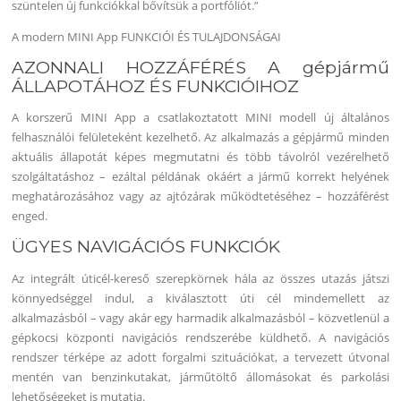
szüntelen új funkciókkal bővítsük a portfóliót.”
A modern MINI App FUNKCIÓI ÉS TULAJDONSÁGAI
AZONNALI HOZZÁFÉRÉS A gépjármű
ÁLLAPOTÁHOZ ÉS FUNKCIÓIHOZ
A korszerű MINI App a csatlakoztatott MINI modell új általános
felhasználói felületeként kezelhető. Az alkalmazás a gépjármű minden
aktuális állapotát képes megmutatni és több távolról vezérelhető
szolgáltatáshoz – ezáltal példának okáért a jármű korrekt helyének
meghatározásához vagy az ajtózárak működtetéséhez – hozzáférést
enged.
ÜGYES NAVIGÁCIÓS FUNKCIÓK
Az integrált úticél-kereső szerepkörnek hála az összes utazás játszi
könnyedséggel indul, a kiválasztott úti cél mindemellett az
alkalmazásból – vagy akár egy harmadik alkalmazásból – közvetlenül a
gépkocsi központi navigációs rendszerébe küldhető. A navigációs
rendszer térképe az adott forgalmi szituációkat, a tervezett útvonal
mentén van benzinkutakat, járműtöltő állomásokat és parkolási
lehetőségeket is mutatja.