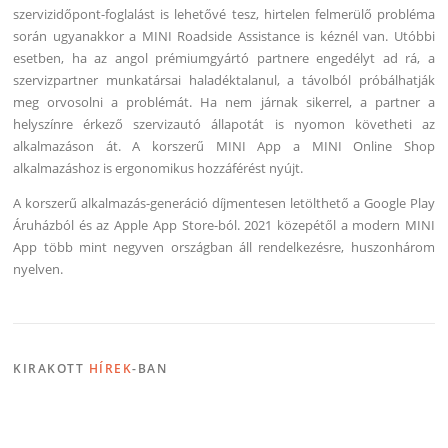
szervizidőpont-foglalást is lehetővé tesz, hirtelen felmerülő probléma
során ugyanakkor a MINI Roadside Assistance is kéznél van. Utóbbi
esetben, ha az angol prémiumgyártó partnere engedélyt ad rá, a
szervizpartner munkatársai haladéktalanul, a távolból próbálhatják
meg orvosolni a problémát. Ha nem járnak sikerrel, a partner a
helyszínre érkező szervizautó állapotát is nyomon követheti az
alkalmazáson át. A korszerű MINI App a MINI Online Shop
alkalmazáshoz is ergonomikus hozzáférést nyújt.
A korszerű alkalmazás-generáció díjmentesen letölthető a Google Play
Áruházból és az Apple App Store-ból. 2021 közepétől a modern MINI
App több mint negyven országban áll rendelkezésre, huszonhárom
nyelven.
KIRAKOTT
HÍREK
-BAN