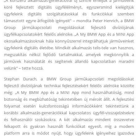
„A korszerű alkalmazás-generációval új szintre emeljük a járműveink
köré fejlesztett digitális ügyfélélményt, egyszersmind kielégítjük
ügyfeleink digitális szolgáltatásokkal és funkciókkal szemben
támasztott egyre átfogóbb igényeit” – mondta Peter Henrich, a BMW
Group járműkapcsolati megoldásokat fejlesztő divíziójának
ügyfélkapcsolatokért felelős alelnöke. „A My BMW App és a MINI App
okosalkalmazásoknak hála könnyűszerrel integrálhatjuk járműveinket
ügyfeleink digitális életébe. Mindkét alkalmazás telis-tele van hasznos,
megszakítás nélkül fejlődő tartalmakkal, amelyek megkönnyítik a
járművek használatát és segítenek állandó kapcsolatban maradni
velünk” – tette hozzá.
Stephan Durach, a BMW Group járműkapcsolati megoldásokat
fejlesztő divíziójának technikai fejlesztésekért felelős alelnöke közölte
még: „A My BMW App és a MINI App mind használhatóság, mind
biztonság és megbízhatóság tekintetében új mércét állít. A fejlesztési
folyamat esetén kulcsfontosságú információkként tekintettünk a
korábbi alkalmazás-generációkkal kapcsolatos ügyfél-visszajelzésekre
és felhasználói szokásokra. A két alkalmazás mindent összevetve
felkapott és gyakran használt funkciókat egyesít, míg a modern
platform arra is módot nyújt, hogy ügyfeleink igényeihez igazodva