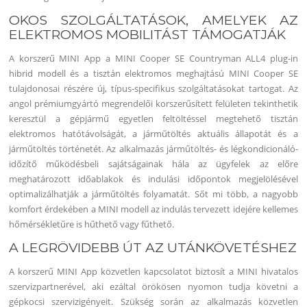
OKOS SZOLGÁLTATÁSOK, AMELYEK AZ
ELEKTROMOS MOBILITÁST TÁMOGATJÁK
A korszerű MINI App a MINI Cooper SE Countryman ALL4 plug-in
hibrid modell és a tisztán elektromos meghajtású MINI Cooper SE
tulajdonosai részére új, típus-specifikus szolgáltatásokat tartogat. Az
angol prémiumgyártó megrendelői korszerűsített felületen tekinthetik
keresztül a gépjármű egyetlen feltöltéssel megtehető tisztán
elektromos hatótávolságát, a járműtöltés aktuális állapotát és a
járműtöltés történetét. Az alkalmazás járműtöltés- és légkondicionáló-
időzítő működésbeli sajátságainak hála az ügyfelek az előre
meghatározott időablakok és indulási időpontok megjelölésével
optimalizálhatják a járműtöltés folyamatát. Sőt mi több, a nagyobb
komfort érdekében a MINI modell az indulás tervezett idejére kellemes
hőmérsékletűre is hűthető vagy fűthető.
A LEGRÖVIDEBB ÚT AZ UTÁNKÖVETÉSHEZ
A korszerű MINI App közvetlen kapcsolatot biztosít a MINI hivatalos
szervizpartnerével, aki ezáltal örökösen nyomon tudja követni a
gépkocsi szervizigényeit. Szükség során az alkalmazás közvetlen