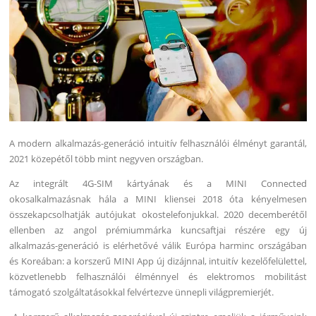
A modern alkalmazás-generáció intuitív felhasználói élményt garantál,
2021 közepétől több mint negyven országban.
Az integrált 4G-SIM kártyának és a MINI Connected
okosalkalmazásnak hála a MINI kliensei 2018 óta kényelmesen
összekapcsolhatják autójukat okostelefonjukkal. 2020 decemberétől
ellenben az angol prémiummárka kuncsaftjai részére egy új
alkalmazás-generáció is elérhetővé válik Európa harminc országában
és Koreában: a korszerű MINI App új dizájnnal, intuitív kezelőfelülettel,
közvetlenebb felhasználói élménnyel és elektromos mobilitást
támogató szolgáltatásokkal felvértezve ünnepli világpremierjét.