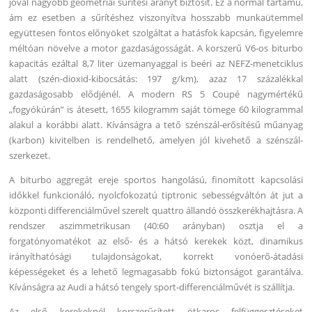
jóval nagyobb geometriai sűrítési arányt biztosít. Ez a normál tartamú,
ám ez esetben a sűrítéshez viszonyítva hosszabb munkaütemmel
együttesen fontos előnyöket szolgáltat a hatásfok kapcsán, figyelemre
méltóan növelve a motor gazdaságosságát. A korszerű V6-os biturbo
kapacitás ezáltal 8,7 liter üzemanyaggal is beéri az NEFZ-menetciklus
alatt (szén-dioxid-kibocsátás: 197 g/km), azaz 17 százalékkal
gazdaságosabb elődjénél. A modern RS 5 Coupé nagymértékű
„fogyókúrán” is átesett, 1655 kilogramm saját tömege 60 kilogrammal
alakul a korábbi alatt. Kívánságra a tető szénszál-erősítésű műanyag
(karbon) kivitelben is rendelhető, amelyen jól kivehető a szénszál-
szerkezet.
A biturbo aggregát ereje sportos hangolású, finomított kapcsolási
időkkel funkcionáló, nyolcfokozatú tiptronic sebességváltón át jut a
központi differenciálművel szerelt quattro állandó összkerékhajtásra. A
rendszer aszimmetrikusan (40:60 arányban) osztja el a
forgatónyomatékot az első- és a hátsó kerekek közt, dinamikus
irányíthatósági tulajdonságokat, korrekt vonóerő-átadási
képességeket és a lehető legmagasabb fokú biztonságot garantálva.
Kívánságra az Audi a hátsó tengely sport-differenciálművét is szállítja.
Az első kerekeknél korszerűsített ötkaros felfüggesztéseket