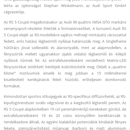
leírta az újdonságot Stephan Winkelmann, az Audi Sport GmbH
cégvezetője.
Az RS 5 Coupé megalkotásakor az Audi 90 quattro IMSA GTO markáns
versenysport-részletei ihlették a formatervezőket. A korszerű Audi RS
5 Coupé elejét az RS-modellekre sajátos méhsejt mintázatú rácsozattal
fedett, erős hatású légbeömlő nyílásai határozzák meg. A Singleframe
hűtőrács jóval szélesebb és alacsonyabb, mint az alapmodellen, a
fényszórók mellett ugyanakkor újabb oldalsó légbeömlő és -kilépő
nyílások tűnnek fel. Az extrafelszerelésként rendelhető Matrix-LED
fényszórókat sötétített betétjeik különböztetik meg. Oldalt a „quattro
blister” motívumok emelik ki még jobban a 15 milliméterrel
kiszélesített kerékjáratok felett húzódó, erőteljesen domborodó
formákat.
Kimondottan sportos stílusjegyek az RS-specifikus diffúzorbetét, az RS-
kipufogórendszer ovális végcsövei és a kiegészítő légterelő perem. Az
RS 5 Coupé alapkivitelben 19 col peremátmérőjű kerekeken gördül, de
extrafelszerelésként 19 és 20 colos könnyűfém keréktárcsák is
rendelkezésre állnak. Az egyéni kialakítási potenciálok kínálatát fényes
fekete, szénszál-erősítésű műanyag (karbon) és matt alumínium