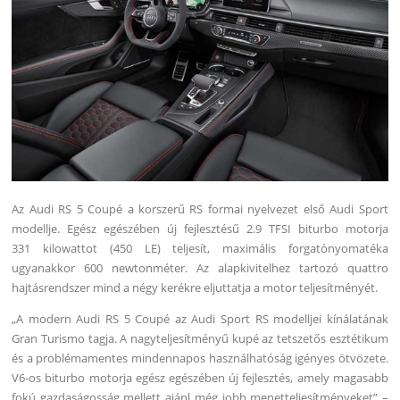
Az Audi RS 5 Coupé a korszerű RS formai nyelvezet első Audi Sport
modellje. Egész egészében új fejlesztésű 2.9 TFSI biturbo motorja
331 kilowattot (450 LE) teljesít, maximális forgatónyomatéka
ugyanakkor 600 newtonméter. Az alapkivitelhez tartozó quattro
hajtásrendszer mind a négy kerékre eljuttatja a motor teljesítményét.
„A modern Audi RS 5 Coupé az Audi Sport RS modelljei kínálatának
Gran Turismo tagja. A nagyteljesítményű kupé az tetszetős esztétikum
és a problémamentes mindennapos használhatóság igényes ötvözete.
V6-os biturbo motorja egész egészében új fejlesztés, amely magasabb
fokú gazdaságosság mellett ajánl még jobb menetteljesítményeket” –