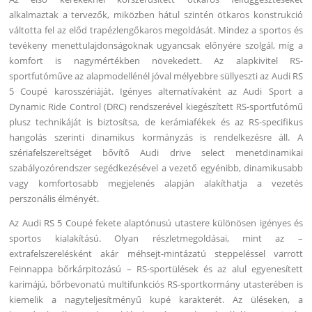
alkalmaztak a tervezők, miközben hátul szintén ötkaros konstrukció
váltotta fel az előd trapézlengőkaros megoldását. Mindez a sportos és
tevékeny menettulajdonságoknak ugyancsak előnyére szolgál, míg a
komfort is nagymértékben növekedett. Az alapkivitel RS-
sportfutóműve az alapmodellénél jóval mélyebbre süllyeszti az Audi RS
5 Coupé karosszériáját. Igényes alternatívaként az Audi Sport a
Dynamic Ride Control (DRC) rendszerével kiegészített RS-sportfutómű
plusz technikáját is biztosítsa, de kerámiafékek és az RS-specifikus
hangolás szerinti dinamikus kormányzás is rendelkezésre áll. A
szériafelszereltséget bővítő Audi drive select menetdinamikai
szabályozórendszer segédkezésével a vezető egyénibb, dinamikusabb
vagy komfortosabb megjelenés alapján alakíthatja a vezetés
perszonális élményét.
Az Audi RS 5 Coupé fekete alaptónusú utastere különösen igényes és
sportos kialakítású. Olyan részletmegoldásai, mint az –
extrafelszerelésként akár méhsejt-mintázatú steppeléssel varrott
Feinnappa bőrkárpitozású – RS-sportülések és az alul egyenesített
karimájú, bőrbevonatú multifunkciós RS-sportkormány utasterében is
kiemelik a nagyteljesítményű kupé karakterét. Az üléseken, a