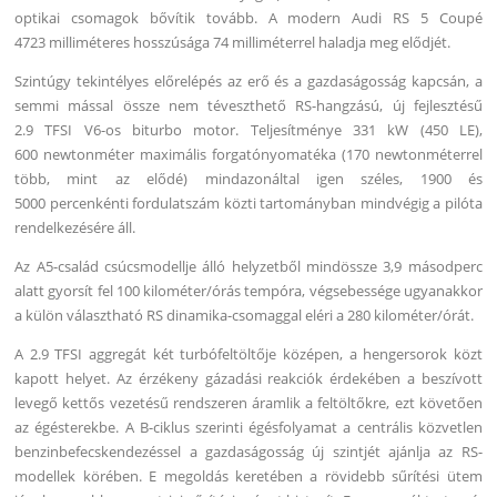
optikai csomagok bővítik tovább. A modern Audi RS 5 Coupé
4723 milliméteres hosszúsága 74 milliméterrel haladja meg elődjét.
Szintúgy tekintélyes előrelépés az erő és a gazdaságosság kapcsán, a
semmi mással össze nem téveszthető RS-hangzású, új fejlesztésű
2.9 TFSI V6-os biturbo motor. Teljesítménye 331 kW (450 LE),
600 newtonméter maximális forgatónyomatéka (170 newtonméterrel
több, mint az elődé) mindazonáltal igen széles, 1900 és
5000 percenkénti fordulatszám közti tartományban mindvégig a pilóta
rendelkezésére áll.
Az A5-család csúcsmodellje álló helyzetből mindössze 3,9 másodperc
alatt gyorsít fel 100 kilométer/órás tempóra, végsebessége ugyanakkor
a külön választható RS dinamika-csomaggal eléri a 280 kilométer/órát.
A 2.9 TFSI aggregát két turbófeltöltője középen, a hengersorok közt
kapott helyet. Az érzékeny gázadási reakciók érdekében a beszívott
levegő kettős vezetésű rendszeren áramlik a feltöltőkre, ezt követően
az égésterekbe. A B-ciklus szerinti égésfolyamat a centrális közvetlen
benzinbefecskendezéssel a gazdaságosság új szintjét ajánlja az RS-
modellek körében. E megoldás keretében a rövidebb sűrítési ütem