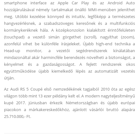
smartphone interface az Apple Car Play és az Android Auto
hozzájárulásával némely tartalmakat önálló MMI-menüben jeleníthet
meg. Utóbbi kezelése könnyed és intuitív, legfőképp a természetes
hangvezérlésnek, a szabadszöveges keresőnek és a multifunkciós
kormánykeréknek hála. A középkonzolon kialakított érintőfelületen
(touchpad) a vezető simán görgethet (scroll), nagyíthat (zoom),
azonfelül vihet be különféle írásjeleket. Újabb high-end technika a
Head-up monitor, a vezetői segédrendszerek kínálatában
mindazonáltal akár harmincféle berendezés növelheti a biztonságot, a
kényelmet és a gazdaságosságot. A fejlett rendszerek okos
együttműködése újabb kiemelkedő lépés az automatizált vezetés
útján.
Az Audi RS 5 Coupé első nemzedékének tagjaiból 2010 óta az egész
világon több mint 13 ezer példány kelt el. A modern nagyteljesítményű
kupé 2017. júniusban érkezik Németországban és újabb európai
piacokon a márkakereskedőkhöz, ajánlott vásárlói bruttó alapára
25.710.000,- Ft.