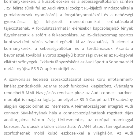
kormánykeréken, a küszöbléceken és a sebességváltókaron szintén
„RS” felirat tűnik fel, az Audi virtual cockpit RS-kijelzői mindazonáltal a
gumiabroncsok nyomásáról, a forgatónyomatékról és a nehézségi
gyorsulással (g) kifejezett menetdinamikai erőhatásokról
tájékoztatnak. A fordulatszámhatár elérésekor kapcsolásjelző fények
figyelmeztetik a sofőrt a felkapcsolásra. Az RS-dizájncsomag sportos
kontrasztként vörös színnel egészíti ki az összhatást, fő elemei a
kormánykerék, a sebességváltókar és a térdtámaszok Alcantara
bevonattal, továbbá a vörös szegélyű biztonsági övek és az RS-logóval
ellátott szőnyegek. Exkluzív fényezésként az Audi Sport a Sonoma-zöld
metált nyújtsa RS 5 Coupé modelljéhez.
A színvonalas fedélzeti szórakoztatásról széles körű infotainment-
kínálat gondoskodik. Az MMI touch funkcióval kiegészített, kívánságra
rendelhető MMI Navigációs rendszer plusz az Audi connect hardver-
modulját is magába foglalja, amellyel az RS 5 Coupé az LTE-szabvány
alapján kapcsolódhat az internetre. A Németországban integrált Audi
connect SIM-kártyának hála a connect-szolgáltatások rögzített díjas
adatforgalma három évig térítésmentes, az európai roaminggal
közösen. Az utasok a külön választható WLAN-hotspot támogatásával
szörfözhetnek mobil külső eszközeikkel a világhálón. Az Audi