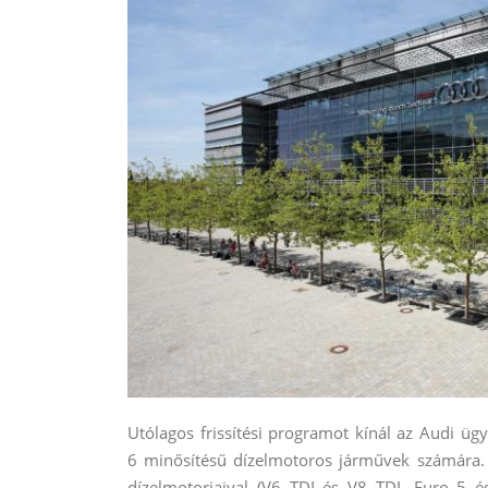
Utólagos frissítési programot kínál az Audi ü
6 minősítésű dízelmotoros járművek számára.
dízelmotorjaival (V6 TDI és V8 TDI, Euro 5 é