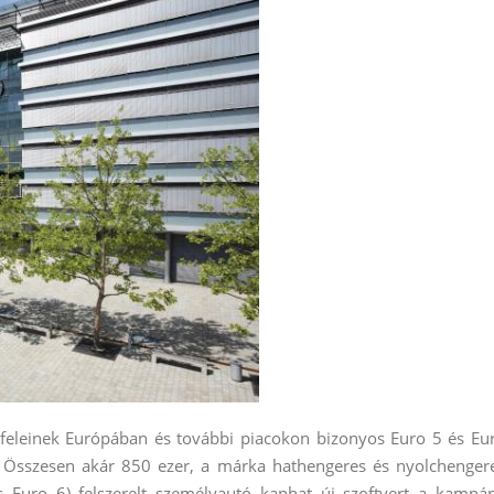
gyfeleinek Európában és további piacokon bizonyos Euro 5 és Eu
Összesen akár 850 ezer, a márka hathengeres és nyolchenger
s Euro 6) felszerelt személyautó kaphat új szoftvert a kampá