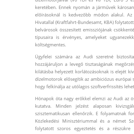
keretében. Ennek nyomán a járművek károsany
előírásoknál is kedvezőbb módon alakul. Az
Hivatallal (Kraftfahrt-Bundesamt, KBA) folytatot
belvárosok összesített emissziójának csökkent
típusaira is érvényes, amelyeket ugyanezek
költségmentes.
Ügyfelei számára az Audi szeretné biztosíta
hozzájáruljon a levegő tisztaságának megőrz
kilátásba helyezett korlátozásoknak is elejét k
dízelmotorok elősegítik az ambiciózus európai sz
hogy felkínálja az utólagos szoftverfrissítés lehe
Hónapok óta nagy erőkkel elemzi az Audi az ös
kutatva. Minden jelzést alaposan kivizsg
szisztematikusan ellenőrzik. E folyamatnak 
Közlekedési Minisztériummal és a német Szö
folytatott szoros egyeztetés és a részükre