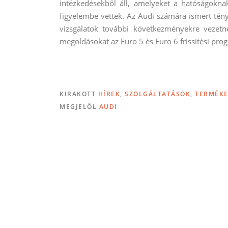
intézkedésekből áll, amelyeket a hatóságokn
figyelembe vettek. Az Audi számára ismert tén
vizsgálatok további következményekre vezet
megoldásokat az Euro 5 és Euro 6 frissítési pr
KIRAKOTT
HÍREK
,
SZOLGÁLTATÁSOK
,
TERMÉK
MEGJELÖL
AUDI