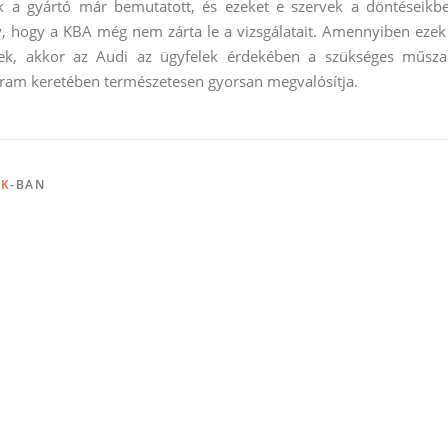
ak a gyártó már bemutatott, és ezeket e szervek a döntéseikb
y, hogy a KBA még nem zárta le a vizsgálatait. Amennyiben ezek
nek, akkor az Audi az ügyfelek érdekében a szükséges műsza
ogram keretében természetesen gyorsan megvalósítja.
EK
-BAN