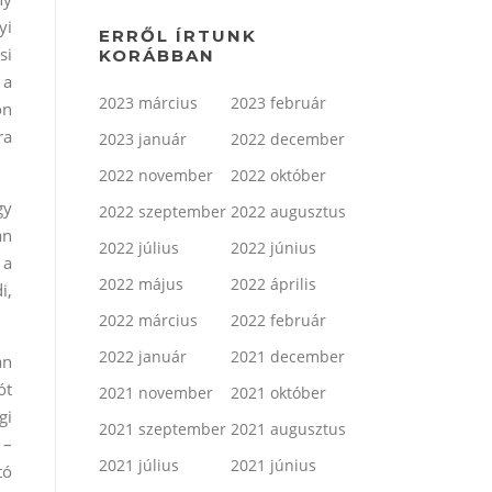
yi
ERRŐL ÍRTUNK
si
KORÁBBAN
 a
2023 március
2023 február
on
ra
2023 január
2022 december
2022 november
2022 október
gy
2022 szeptember
2022 augusztus
an
2022 július
2022 június
 a
2022 május
2022 április
i,
2022 március
2022 február
2022 január
2021 december
án
ót
2021 november
2021 október
gi
2021 szeptember
2021 augusztus
 –
2021 július
2021 június
tó