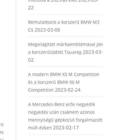
22
Bemutatkozik a korszerű BMW M3
2023-03-06
CS
Megvilágított márkaemblémával jön
2023-03-
a korszerűsödött Touareg
02
A modern BMW X5 M Competition
és a korszerű BMW X6 M
2023-02-24
Competition
A Mercedes-Benz erős negyedik
negyedév után csaknem azonos
mennyiségű gépkocsit forgalmazott
ro
2023-02-17
múlt évben
es
ny