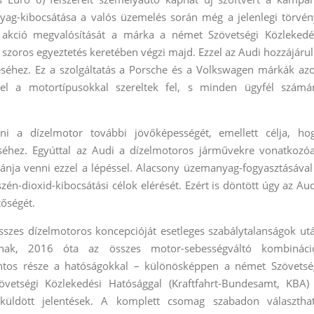
ag-kibocsátása a valós üzemelés során még a jelenlegi törvén
 akció megvalósítását a márka a német Szövetségi Közlekedé
t szoros egyeztetés keretében végzi majd. Ezzel az Audi hozzájárul
éséhez. Ez a szolgáltatás a Porsche és a Volkswagen márkák az
kel a motortípusokkal szereltek fel, s minden ügyfél számá
ni a dízelmotor további jövőképességét, emellett célja, ho
éséhez. Egyúttal az Audi a dízelmotoros járművekre vonatkozó
ívánja venni ezzel a lépéssel. Alacsony üzemanyag-fogyasztásával
én-dioxid-kibocsátási célok elérését. Ezért is döntött úgy az Aud
tőségét.
szes dízelmotoros koncepcióját esetleges szabálytalanságok ut
álnak, 2016 óta az összes motor-sebességváltó kombináci
fontos része a hatóságokkal – különösképpen a német Szövetsé
vetségi Közlekedési Hatósággal (Kraftfahrt-Bundesamt, KBA)
 küldött jelentések. A komplett csomag szabadon választha