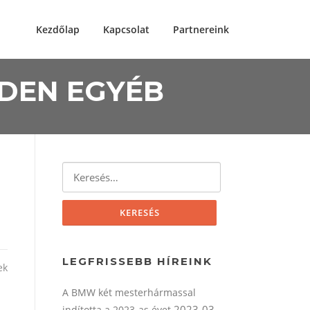
Kezdőlap
Kapcsolat
Partnereink
NDEN EGYÉB
Keresés:
LEGFRISSEBB HÍREINK
ek
A BMW két mesterhármassal
2023-03-
indította a 2023-as évet