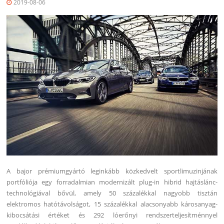
2019-08-06
A bajor prémiumgyártó leginkább közkedvelt sportlimuzinjának
portfóliója egy forradalmian modernizált plug-in hibrid hajtáslánc-
technológiával bővül, amely 50 százalékkal nagyobb tisztán
elektromos hatótávolságot, 15 százalékkal alacsonyabb károsanyag-
kibocsátási értéket és 292 lóerőnyi rendszerteljesítménnyel