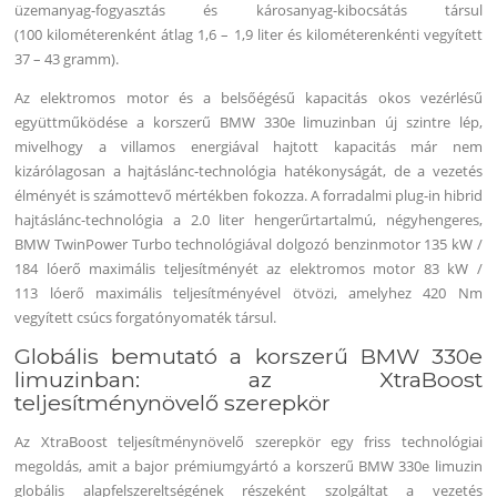
üzemanyag-fogyasztás és károsanyag-kibocsátás társul
(100 kilométerenként átlag 1,6 – 1,9 liter és kilométerenkénti vegyített
37 – 43 gramm).
Az elektromos motor és a belsőégésű kapacitás okos vezérlésű
együttműködése a korszerű BMW 330e limuzinban új szintre lép,
mivelhogy a villamos energiával hajtott kapacitás már nem
kizárólagosan a hajtáslánc-technológia hatékonyságát, de a vezetés
élményét is számottevő mértékben fokozza. A forradalmi plug-in hibrid
hajtáslánc-technológia a 2.0 liter hengerűrtartalmú, négyhengeres,
BMW TwinPower Turbo technológiával dolgozó benzinmotor 135 kW /
184 lóerő maximális teljesítményét az elektromos motor 83 kW /
113 lóerő maximális teljesítményével ötvözi, amelyhez 420 Nm
vegyített csúcs forgatónyomaték társul.
Globális bemutató a korszerű BMW 330e
limuzinban: az XtraBoost
teljesítménynövelő szerepkör
Az XtraBoost teljesítménynövelő szerepkör egy friss technológiai
megoldás, amit a bajor prémiumgyártó a korszerű BMW 330e limuzin
globális alapfelszereltségének részeként szolgáltat a vezetés