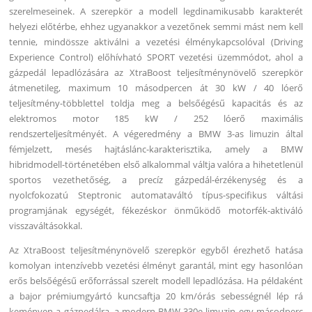
szerelmeseinek. A szerepkör a modell legdinamikusabb karakterét
helyezi előtérbe, ehhez ugyanakkor a vezetőnek semmi mást nem kell
tennie, mindössze aktiválni a vezetési élménykapcsolóval (Driving
Experience Control) előhívható SPORT vezetési üzemmódot, ahol a
gázpedál lepadlózására az XtraBoost teljesítménynövelő szerepkör
átmenetileg, maximum 10 másodpercen át 30 kW / 40 lóerő
teljesítmény-többlettel toldja meg a belsőégésű kapacitás és az
elektromos motor 185 kW / 252 lóerő maximális
rendszerteljesítményét. A végeredmény a BMW 3-as limuzin által
fémjelzett, mesés hajtáslánc-karakterisztika, amely a BMW
hibridmodell-történetében első alkalommal váltja valóra a hihetetlenül
sportos vezethetőség, a precíz gázpedál-érzékenység és a
nyolcfokozatú Steptronic automataváltó típus-specifikus váltási
programjának egységét, fékezéskor önműködő motorfék-aktiváló
visszaváltásokkal.
Az XtraBoost teljesítménynövelő szerepkör egyből érezhető hatása
komolyan intenzívebb vezetési élményt garantál, mint egy hasonlóan
erős belsőégésű erőforrással szerelt modell lepadlózása. Ha példaként
a bajor prémiumgyártó kuncsaftja 20 km/órás sebességnél lép rá
keményen a gázpedálra, a modern BMW 330e limuzin egy másodperc