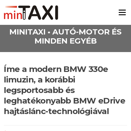
Ugrás a tartalomra
Menü
MINITAXI • AUTÓ-MOTOR ÉS
MINDEN EGYÉB
Íme a modern BMW 330e
limuzin, a korábbi
legsportosabb és
leghatékonyabb BMW eDrive
hajtáslánc-technológiával