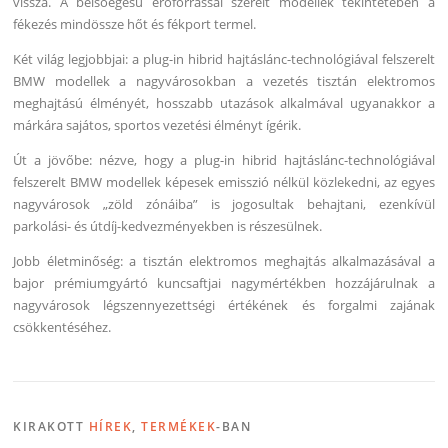
vissza. A belsőégésű erőforrással szerelt modellek tekintetében a
fékezés mindössze hőt és fékport termel.
Két világ legjobbjai: a plug-in hibrid hajtáslánc-technológiával felszerelt
BMW modellek a nagyvárosokban a vezetés tisztán elektromos
meghajtású élményét, hosszabb utazások alkalmával ugyanakkor a
márkára sajátos, sportos vezetési élményt ígérik.
Út a jövőbe: nézve, hogy a plug-in hibrid hajtáslánc-technológiával
felszerelt BMW modellek képesek emisszió nélkül közlekedni, az egyes
nagyvárosok „zöld zónáiba” is jogosultak behajtani, ezenkívül
parkolási- és útdíj-kedvezményekben is részesülnek.
Jobb életminőség: a tisztán elektromos meghajtás alkalmazásával a
bajor prémiumgyártó kuncsaftjai nagymértékben hozzájárulnak a
nagyvárosok légszennyezettségi értékének és forgalmi zajának
csökkentéséhez.
KIRAKOTT
HÍREK
,
TERMÉKEK
-BAN