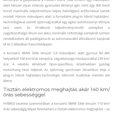
alatt kétszer olyan intenzív gyorsulási élményt ígér, mint egy 300 lóerő
körüli maximális teljesítményre képes belsőégésű erőforrással szerelt
modell. Három másodperc alatt a forradalmi plug-in hibrid hajtáslánc-
technológiával szerelt újdonság ezáltal egy egész autóhossznyi előnyre
tesz szert. Az XtraBoost teljesítménynövelő szerepkör a
nagyfeszültségű lítium-ion akku minimális töltöttségi szintjénél szintén
rendelkezésre áll, padlógázra és az automataváltó előválasztó karjának
M és S állásában hasonlóképpen.
A korszerű BMW 330e limuzin 5,9 másodperc alatt gyorsul fel álló
helyzetből 100 km/órás tempóra, végsebessége mindazonáltal 230 km/
óra. A vezetés élményét típus-specifikus, érzelmekben gazdag
motorhang teszi teljessé. Az újdonság sportosan dinamikus énje a
plug-in hibrid hajtáslánc-technológia kiforrott kvalitásai mentén kel
életre.
Tisztán elektromos meghajtás akár 140 km/
órás sebességgel
HYBRID vezetési üzemmódban a korszerű BMW 330e limuzin 110 km/
órás sebességig képes fenntartani a tisztán elektromos meghajtást – ez