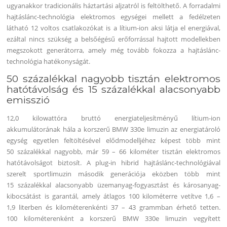
ugyanakkor tradicionális háztartási aljzatról is feltölthető. A forradalmi
hajtáslánc-technológia elektromos egységei mellett a fedélzeten
látható 12 voltos csatlakozókat is a lítium-ion aksi látja el energiával,
ezáltal nincs szükség a belsőégésű erőforrással hajtott modellekben
megszokott generátorra, amely még tovább fokozza a hajtáslánc-
technológia hatékonyságát.
50 százalékkal nagyobb tisztán elektromos
hatótávolság és 15 százalékkal alacsonyabb
emisszió
12,0 kilowattóra bruttó energiateljesítményű lítium-ion
akkumulátorának hála a korszerű BMW 330e limuzin az energiatároló
egység egyetlen feltöltésével elődmodelljéhez képest több mint
50 százalékkal nagyobb, már 59 – 66 kilométer tisztán elektromos
hatótávolságot biztosít. A plug-in hibrid hajtáslánc-technológiával
szerelt sportlimuzin második generációja eközben több mint
15 százalékkal alacsonyabb üzemanyag-fogyasztást és károsanyag-
kibocsátást is garantál, amely átlagos 100 kilométerre vetítve 1,6 –
1,9 literben és kilométerenkénti 37 – 43 grammban érhető tetten.
100 kilométerenként a korszerű BMW 330e limuzin vegyített