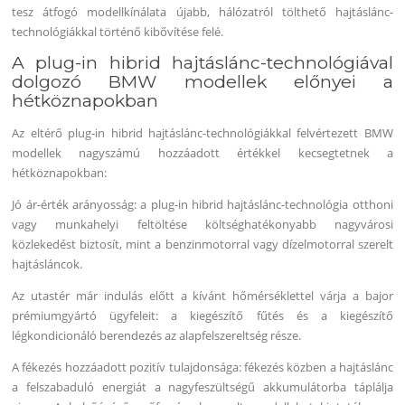
tesz átfogó modellkínálata újabb, hálózatról tölthető hajtáslánc-
technológiákkal történő kibővítése felé.
A plug-in hibrid hajtáslánc-technológiával
dolgozó BMW modellek előnyei a
hétköznapokban
Az eltérő plug-in hibrid hajtáslánc-technológiákkal felvértezett BMW
modellek nagyszámú hozzáadott értékkel kecsegtetnek a
hétköznapokban:
Jó ár-érték arányosság: a plug-in hibrid hajtáslánc-technológia otthoni
vagy munkahelyi feltöltése költséghatékonyabb nagyvárosi
közlekedést biztosít, mint a benzinmotorral vagy dízelmotorral szerelt
hajtásláncok.
Az utastér már indulás előtt a kívánt hőmérséklettel várja a bajor
prémiumgyártó ügyfeleit: a kiegészítő fűtés és a kiegészítő
légkondicionáló berendezés az alapfelszereltség része.
A fékezés hozzáadott pozitív tulajdonsága: fékezés közben a hajtáslánc
a felszabaduló energiát a nagyfeszültségű akkumulátorba táplálja