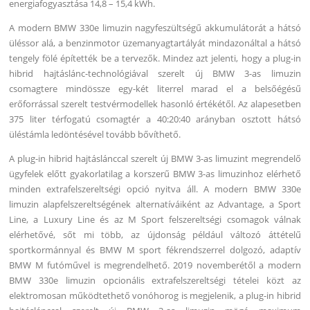
energiafogyasztása 14,8 – 15,4 kWh.
A modern BMW 330e limuzin nagyfeszültségű akkumulátorát a hátsó
üléssor alá, a benzinmotor üzemanyagtartályát mindazonáltal a hátsó
tengely fölé építették be a tervezők. Mindez azt jelenti, hogy a plug-in
hibrid hajtáslánc-technológiával szerelt új BMW 3-as limuzin
csomagtere mindössze egy-két literrel marad el a belsőégésű
erőforrással szerelt testvérmodellek hasonló értékétől. Az alapesetben
375 liter térfogatú csomagtér a 40:20:40 arányban osztott hátsó
üléstámla ledöntésével tovább bővíthető.
A plug-in hibrid hajtáslánccal szerelt új BMW 3-as limuzint megrendelő
ügyfelek előtt gyakorlatilag a korszerű BMW 3-as limuzinhoz elérhető
minden extrafelszereltségi opció nyitva áll. A modern BMW 330e
limuzin alapfelszereltségének alternatíváiként az Advantage, a Sport
Line, a Luxury Line és az M Sport felszereltségi csomagok válnak
elérhetővé, sőt mi több, az újdonság például változó áttételű
sportkormánnyal és BMW M sport fékrendszerrel dolgozó, adaptív
BMW M futóművel is megrendelhető. 2019 novemberétől a modern
BMW 330e limuzin opcionális extrafelszereltségi tételei közt az
elektromosan működtethető vonóhorog is megjelenik, a plug-in hibrid