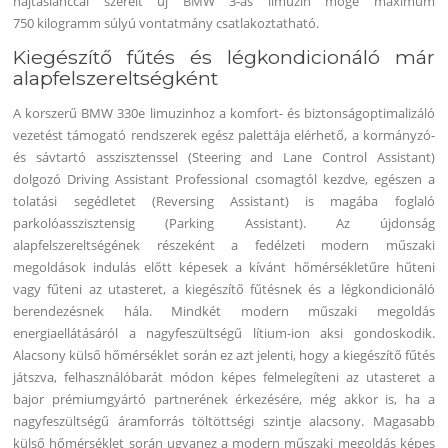
hajtáslánccal szerelt új BMW 3-as limuzin mögé maximum
750 kilogramm súlyú vontatmány csatlakoztatható.
Kiegészítő fűtés és légkondicionáló már
alapfelszereltségként
A korszerű BMW 330e limuzinhoz a komfort- és biztonságoptimalizáló
vezetést támogató rendszerek egész palettája elérhető, a kormányzó-
és sávtartó asszisztenssel (Steering and Lane Control Assistant)
dolgozó Driving Assistant Professional csomagtól kezdve, egészen a
tolatási segédletet (Reversing Assistant) is magába foglaló
parkolóasszisztensig (Parking Assistant). Az újdonság
alapfelszereltségének részeként a fedélzeti modern műszaki
megoldások indulás előtt képesek a kívánt hőmérsékletűre hűteni
vagy fűteni az utasteret, a kiegészítő fűtésnek és a légkondicionáló
berendezésnek hála. Mindkét modern műszaki megoldás
energiaellátásáról a nagyfeszültségű lítium-ion aksi gondoskodik.
Alacsony külső hőmérséklet során ez azt jelenti, hogy a kiegészítő fűtés
játszva, felhasználóbarát módon képes felmelegíteni az utasteret a
bajor prémiumgyártó partnerének érkezésére, még akkor is, ha a
nagyfeszültségű áramforrás töltöttségi szintje alacsony. Magasabb
külső hőmérséklet során ugyanez a modern műszaki megoldás képes