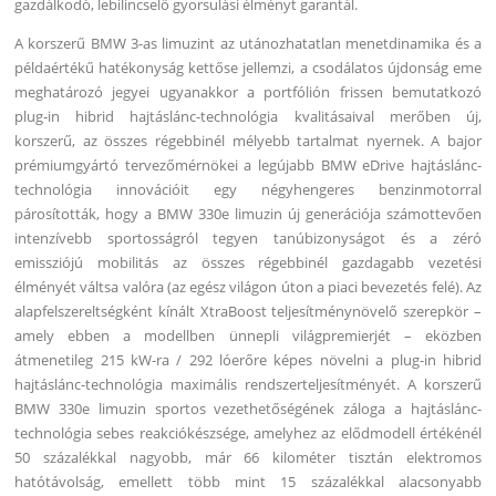
gazdálkodó, lebilincselő gyorsulási élményt garantál.
A korszerű BMW 3-as limuzint az utánozhatatlan menetdinamika és a
példaértékű hatékonyság kettőse jellemzi, a csodálatos újdonság eme
meghatározó jegyei ugyanakkor a portfólión frissen bemutatkozó
plug-in hibrid hajtáslánc-technológia kvalitásaival merőben új,
korszerű, az összes régebbinél mélyebb tartalmat nyernek. A bajor
prémiumgyártó tervezőmérnökei a legújabb BMW eDrive hajtáslánc-
technológia innovációit egy négyhengeres benzinmotorral
párosították, hogy a BMW 330e limuzin új generációja számottevően
intenzívebb sportosságról tegyen tanúbizonyságot és a zéró
emissziójú mobilitás az összes régebbinél gazdagabb vezetési
élményét váltsa valóra (az egész világon úton a piaci bevezetés felé). Az
alapfelszereltségként kínált XtraBoost teljesítménynövelő szerepkör –
amely ebben a modellben ünnepli világpremierjét – eközben
átmenetileg 215 kW-ra / 292 lóerőre képes növelni a plug-in hibrid
hajtáslánc-technológia maximális rendszerteljesítményét. A korszerű
BMW 330e limuzin sportos vezethetőségének záloga a hajtáslánc-
technológia sebes reakciókészsége, amelyhez az elődmodell értékénél
50 százalékkal nagyobb, már 66 kilométer tisztán elektromos
hatótávolság, emellett több mint 15 százalékkal alacsonyabb