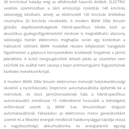
30 km/órával haladja meg az elődmodell hasonló értékét. ELECTRIC
vezetési üzemmódban a zéró emissziójú mobilitás 140 km/órás
sebességig kitolható, amely az elődmodell 120 km/órás értékéhez
viszonyítva 20 km/órás növekedés. A modern BMW 330e limuzin
globális alapfelszereltségének hibrid-specifikus tételei közt az
akusztikus gyalogosfigyelmeztető rendszer is megtalálható: alacsony
sebességű tisztán elektromos meghajtás során egy konkrétan a
hálózatról tölthető BMW modellek részére kifejlesztett hangjelzés
figyelmezteti a gépkocsi környezetében közlekedő forgalmat a jármű
jelenlétére. A külső hangsugárzóból érkező jelzés az utastérbe nem
szűrődik be, ezáltal nem zavarja a bajor prémiumgyártó fogyasztóinak
kivételes menetkomfortját.
A modern BMW 330e limuzin elektromos motorját helytakarékossági
okokból a nyolcfokozatú Steptronic automataváltóba építették be a
mérnökök. Az okos járműtervezésnek hála a hibrid-specifikus
automataváltó mindössze 15 milliméterrel hosszabb a belsőégésű
erőforrással szerelt új BMW 3-as limuzinokban dolgozó
automataváltónál. Fékezéskor az elektromos motor generátorként
üzemel és a fékezési energiát rendkívüli hatékonysággal táplálja vissza
a nagyfeszültségű akkumulátorba. Az energiatároló egység