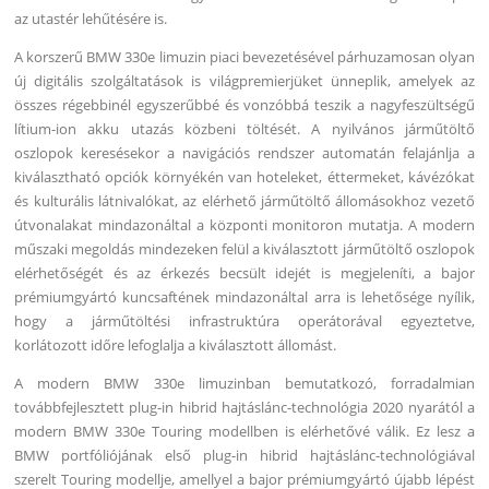
az utastér lehűtésére is.
A korszerű BMW 330e limuzin piaci bevezetésével párhuzamosan olyan
új digitális szolgáltatások is világpremierjüket ünneplik, amelyek az
összes régebbinél egyszerűbbé és vonzóbbá teszik a nagyfeszültségű
lítium-ion akku utazás közbeni töltését. A nyilvános járműtöltő
oszlopok keresésekor a navigációs rendszer automatán felajánlja a
kiválasztható opciók környékén van hoteleket, éttermeket, kávézókat
és kulturális látnivalókat, az elérhető járműtöltő állomásokhoz vezető
útvonalakat mindazonáltal a központi monitoron mutatja. A modern
műszaki megoldás mindezeken felül a kiválasztott járműtöltő oszlopok
elérhetőségét és az érkezés becsült idejét is megjeleníti, a bajor
prémiumgyártó kuncsaftének mindazonáltal arra is lehetősége nyílik,
hogy a járműtöltési infrastruktúra operátorával egyeztetve,
korlátozott időre lefoglalja a kiválasztott állomást.
A modern BMW 330e limuzinban bemutatkozó, forradalmian
továbbfejlesztett plug-in hibrid hajtáslánc-technológia 2020 nyarától a
modern BMW 330e Touring modellben is elérhetővé válik. Ez lesz a
BMW portfóliójának első plug-in hibrid hajtáslánc-technológiával
szerelt Touring modellje, amellyel a bajor prémiumgyártó újabb lépést