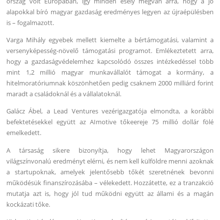
ország volt Európában, így minden esély megvan arra, hogy a jó
alapokkal bíró magyar gazdaság eredményes legyen az újraépülésben
is – fogalmazott.
Varga Mihály egyebek mellett kiemelte a bértámogatási, valamint a
versenyképesség-növelő támogatási programot. Emlékeztetett arra,
hogy a gazdaságvédelemhez kapcsolódó összes intézkedéssel több
mint 1,2 millió magyar munkavállalót támogat a kormány, a
hitelmoratóriumnak köszönhetően pedig csaknem 2000 milliárd forint
maradt a családoknál és a vállalatoknál.
Galácz Ábel, a Lead Ventures vezérigazgatója elmondta, a korábbi
befektetésekkel együtt az AImotive tőkeereje 75 millió dollár fölé
emelkedett.
A társaság sikere bizonyítja, hogy lehet Magyarországon
világszínvonalú eredményt elérni, és nem kell külföldre menni azoknak
a startupoknak, amelyek jelentősebb tőkét szeretnének bevonni
működésük finanszírozásába – vélekedett. Hozzátette, ez a tranzakció
mutatja azt is, hogy jól tud működni együtt az állami és a magán
kockázati tőke.