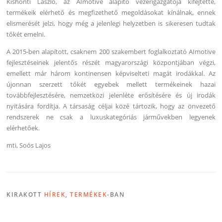
Kishonti László, az AImotive alapító vezérigazgatója kifejtette,
termékeik elérhető és megfizethető megoldásokat kínálnak, ennek
elismerését jelzi, hogy még a jelenlegi helyzetben is sikeresen tudtak
tőkét emelni.
A 2015-ben alapított, csaknem 200 szakembert foglalkoztató AImotive
fejlesztéseinek jelentős részét magyarországi központjában végzi,
emellett már három kontinensen képviselteti magát irodákkal. Az
újonnan szerzett tőkét egyebek mellett termékeinek hazai
továbbfejlesztésére, nemzetközi jelenléte erősítésére és új irodák
nyitására fordítja. A társaság céljai közé tártozik, hogy az önvezető
rendszerek ne csak a luxuskategóriás járművekben legyenek
elérhetőek.
mti, Soós Lajos
KIRAKOTT
HÍREK
,
TERMÉKEK
-BAN