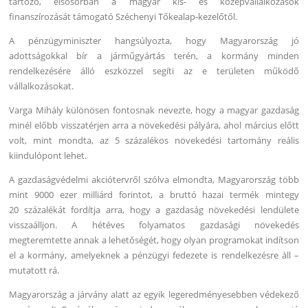
tartozó, elsősorban a magyar kis- és középvállalkozások
finanszírozását támogató Széchenyi Tőkealap-kezelőtől.
A pénzügyminiszter hangsúlyozta, hogy Magyarország jó
adottságokkal bír a járműgyártás terén, a kormány minden
rendelkezésére álló eszközzel segíti az e területen működő
vállalkozásokat.
Varga Mihály különösen fontosnak nevezte, hogy a magyar gazdaság
minél előbb visszatérjen arra a növekedési pályára, ahol március előtt
volt, mint mondta, az 5 százalékos növekedési tartomány reális
kiindulópont lehet.
A gazdaságvédelmi akciótervről szólva elmondta, Magyarország több
mint 9000 ezer milliárd forintot, a bruttó hazai termék mintegy
20 százalékát fordítja arra, hogy a gazdaság növekedési lendülete
visszaálljon. A hétéves folyamatos gazdasági növekedés
megteremtette annak a lehetőségét, hogy olyan programokat indítson
el a kormány, amelyeknek a pénzügyi fedezete is rendelkezésre áll –
mutatott rá.
Magyarország a járvány alatt az egyik legeredményesebben védekező