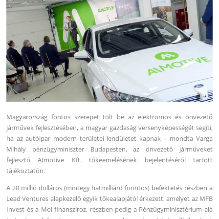
Magyarország fontos szerepet tölt be az elektromos és önvezető
járművek fejlesztésében, a magyar gazdaság versenyképességét segíti,
ha az autóipar modern területei lendületet kapnak – mondta Varga
Mihály pénzügyminiszter Budapesten, az önvezető járműveket
fejlesztő AImotive Kft. tőkeemelésének bejelentéséről tartott
tájékoztatón.
A 20 millió dolláros (mintegy hatmilliárd forintos) befektetés részben a
Lead Ventures alapkezelő egyik tőkealapjától érkezett, amelyet az MFB
Invest és a Mol finanszíroz, részben pedig a Pénzügyminisztérium alá