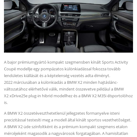
A bajor prémiumgyártó kompakt szegmensben kínált Sports Activity
Coupé modellje egy pompázatos különkiadással fokozza tovább
lendületes kiállását és a képtelenség vezetés adta élményt.
2022 márciusában a különkiadás a BMW X2 minden hajtáslánc-
változatához elérhetővé válik, mindent összevetve például a BMW
X2 xDrive25e plug-in hibrid modellhez és a BMW X2 M35i élsportolóhoz
is.
A BMW X2 összetéveszthetetlenül jellegzetes formanyelve isteni
precizitással testesíti meg a modell által kínált sportos vezethetőséget.
A BMW X2 üde színfoltként és a prémium kompakt szegmens etalon
mércéjeként magasodik a nagyvárosok forgatagában. A hamisítatlan