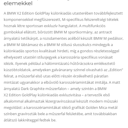
elemekkel
A BMW X2 Edition GoldPlay különkiadás utasterében továbbfejlesztett
komponensekkel megfűszerezett, M-specifikus felszereltségi tételek
hoznak létre sportosan exkluzív hangulatot. A multifunkciós
gombokkal ellátott, bőrözött BMW M sportkormány, az antracit
árnyalatú tetőkárpit, a rozsdamentes acélból készült BMW M pedálsor,
a BMW M lábtámasz és a BMW M stílusú slusszkulcs mindegyik a
különkiadás sportos kvalitásait hirdeti, míg a gondos részletességgel
elhelyezett utastéri stílusjegyek a karosszéria specifikus vonásait
idézik. Ilyenek például a hálómintázatú hűtőrácsokra emlékeztető
küszöbtoldatok, amelyeken galvánarany színnel olvasható az „Edition”
felirat, a műszerfal első utas előtti részén érzékelhető páratlan
mintázat ugyanakkor a elbűvölő karosszériamintákat imitálja. A matt
árnyalatú Dark Graphite műszerfalon – amely szintén a BMW
X2 Edition GoldPlay különkiadás exkluzivitása – a tervezők első
alkalommal alkalmaztak lézergravírozással készült modern műszaki
megoldást: a karosszériamintákat idéző grafikát Golden Mica metál
színben gravírozták bele a műszerfal felületébe, amit továbbiakban
átlátszó lakkréteggel fedtek be.