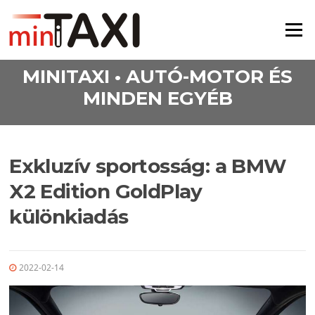
Ugrás a tartalomra
Menü
MINITAXI • AUTÓ-MOTOR ÉS
MINDEN EGYÉB
Exkluzív sportosság: a BMW
X2 Edition GoldPlay
különkiadás
2022-02-14