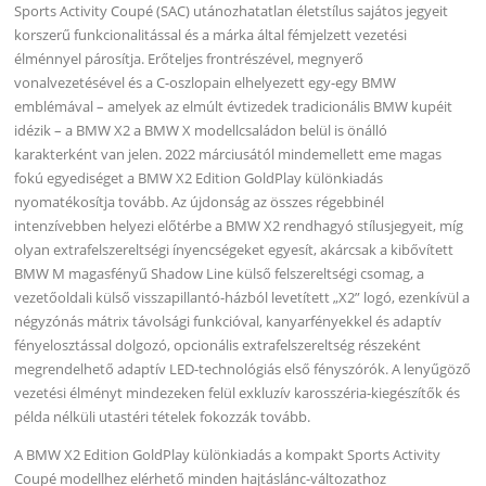
Sports Activity Coupé (SAC) utánozhatatlan életstílus sajátos jegyeit
korszerű funkcionalitással és a márka által fémjelzett vezetési
élménnyel párosítja. Erőteljes frontrészével, megnyerő
vonalvezetésével és a C-oszlopain elhelyezett egy-egy BMW
emblémával – amelyek az elmúlt évtizedek tradicionális BMW kupéit
idézik – a BMW X2 a BMW X modellcsaládon belül is önálló
karakterként van jelen. 2022 márciusától mindemellett eme magas
fokú egyediséget a BMW X2 Edition GoldPlay különkiadás
nyomatékosítja tovább. Az újdonság az összes régebbinél
intenzívebben helyezi előtérbe a BMW X2 rendhagyó stílusjegyeit, míg
olyan extrafelszereltségi ínyencségeket egyesít, akárcsak a kibővített
BMW M magasfényű Shadow Line külső felszereltségi csomag, a
vezetőoldali külső visszapillantó-házból levetített „X2” logó, ezenkívül a
négyzónás mátrix távolsági funkcióval, kanyarfényekkel és adaptív
fényelosztással dolgozó, opcionális extrafelszereltség részeként
megrendelhető adaptív LED-technológiás első fényszórók. A lenyűgöző
vezetési élményt mindezeken felül exkluzív karosszéria-kiegészítők és
példa nélküli utastéri tételek fokozzák tovább.
A BMW X2 Edition GoldPlay különkiadás a kompakt Sports Activity
Coupé modellhez elérhető minden hajtáslánc-változathoz