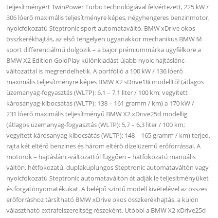
teljesítményért TwinPower Turbo technológiával felvértezett, 225 kW /
306 lóerő maximális teljesítményre képes, négyhengeres benzinmotor,
nyolcfokozatú Steptronic sport automataváltó, BMW xDrive okos
összkerékhajtás, az első tengelyen ugyanakkor mechanikus BMW M
sport differenciálmű dolgozik – a bajor prémiummárka ügyfélköre a
BMW X2 Edition GoldPlay különkiadást újabb nyolc hajtáslánc-
változattal is megrendelhetik. A portfólió a 100 kW / 136 lóerő
maximális teljesítményre képes BMW X2 sDrive18i modelltől (átlagos
üzemanyag-fogyasztás (WLTP): 6,1 – 7,1 liter / 100 km; vegyített
károsanyag-kibocsátás (WLTP): 138 – 161 gramm / km) a 170 kW /
231 lóerő maximális teljesítményű BMW X2 xDrive25d modellig
(átlagos üzemanyag-fogyasztás (WLTP): 5,7 – 6,3 liter / 100 km;
vegyített károsanyag-kibocsátás (WLTP): 148 – 165 gramm / km) terjed,
rajta két eltérő benzines és három eltérő dízelüzemű erőforrással. A
motorok – hajtáslánc-változattól függően – hatfokozatú manuális
váltón, hétfokozatú, duplakuplungos Steptronic automataváltón vagy
nyolcfokozatú Steptronic automataváltón át adják le teljesítményüket
és forgatónyomatékukat. A belépő szintű modell kivételével az összes
erőforráshoz társítható BMW xDrive okos összkerékhajtás, a külön
választható extrafelszereltség részeként. Utóbbi a BMW X2 xDrive25d