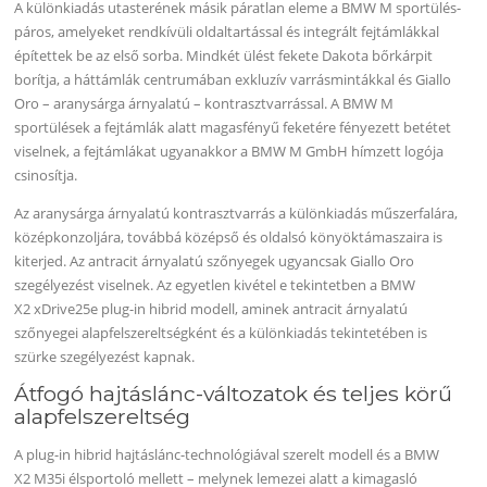
A különkiadás utasterének másik páratlan eleme a BMW M sportülés-
páros, amelyeket rendkívüli oldaltartással és integrált fejtámlákkal
építettek be az első sorba. Mindkét ülést fekete Dakota bőrkárpit
borítja, a háttámlák centrumában exkluzív varrásmintákkal és Giallo
Oro – aranysárga árnyalatú – kontrasztvarrással. A BMW M
sportülések a fejtámlák alatt magasfényű feketére fényezett betétet
viselnek, a fejtámlákat ugyanakkor a BMW M GmbH hímzett logója
csinosítja.
Az aranysárga árnyalatú kontrasztvarrás a különkiadás műszerfalára,
középkonzoljára, továbbá középső és oldalsó könyöktámaszaira is
kiterjed. Az antracit árnyalatú szőnyegek ugyancsak Giallo Oro
szegélyezést viselnek. Az egyetlen kivétel e tekintetben a BMW
X2 xDrive25e plug-in hibrid modell, aminek antracit árnyalatú
szőnyegei alapfelszereltségként és a különkiadás tekintetében is
szürke szegélyezést kapnak.
Átfogó hajtáslánc-változatok és teljes körű
alapfelszereltség
A plug-in hibrid hajtáslánc-technológiával szerelt modell és a BMW
X2 M35i élsportoló mellett – melynek lemezei alatt a kimagasló