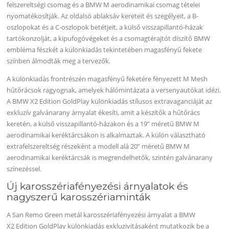
felszereltségi csomag és a BMW M aerodinamikai csomag tételei
nyomatékosítják. Az oldalsó ablaksáv kereteit és szegélyeit, a B-
oszlopokat és a C-oszlopok betétjeit, a külső visszapillantó-házak
tartókonzolját, a kipufogóvégeket és a csomagtérajtót díszítő BMW
embléma fészkét a különkiadás tekintetében magasfényű fekete
színben álmodták meg a tervezők.
A különkiadás frontrészén magasfényű feketére fényezett M Mesh
hűtőrácsok ragyognak, amelyek hálómintázata a versenyautókat idézi.
A BMW X2 Edition GoldPlay különkiadás stílusos extravaganciáját az
exkluzív galvánarany árnyalat ékesíti, amit a készítők a hűtőrács
keretén, a külső visszapillantó-házakon és a 19” méretű BMW M
aerodinamikai keréktárcsákon is alkalmaztak. A külön választható
extrafelszereltség részeként a modell alá 20” méretű BMW M
aerodinamikai keréktárcsák is megrendelhetők, szintén galvánarany
színezéssel.
Új karosszériafényezési árnyalatok és
nagyszerű karosszériaminták
A San Remo Green metál karosszériafényezési árnyalat a BMW
X2 Edition GoldPlay különkiadás exkluzivitásaként mutatkozik be a