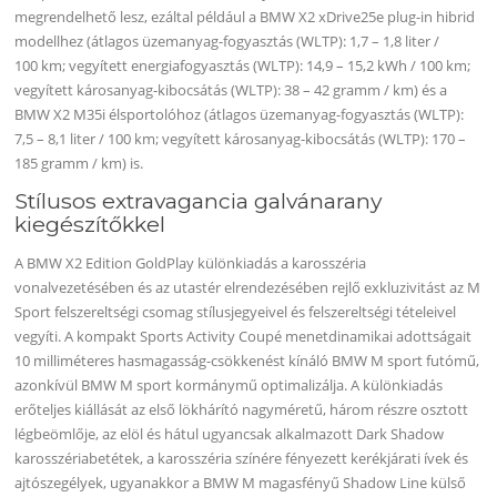
megrendelhető lesz, ezáltal például a BMW X2 xDrive25e plug-in hibrid
modellhez (átlagos üzemanyag-fogyasztás (WLTP): 1,7 – 1,8 liter /
100 km; vegyített energiafogyasztás (WLTP): 14,9 – 15,2 kWh / 100 km;
vegyített károsanyag-kibocsátás (WLTP): 38 – 42 gramm / km) és a
BMW X2 M35i élsportolóhoz (átlagos üzemanyag-fogyasztás (WLTP):
7,5 – 8,1 liter / 100 km; vegyített károsanyag-kibocsátás (WLTP): 170 –
185 gramm / km) is.
Stílusos extravagancia galvánarany
kiegészítőkkel
A BMW X2 Edition GoldPlay különkiadás a karosszéria
vonalvezetésében és az utastér elrendezésében rejlő exkluzivitást az M
Sport felszereltségi csomag stílusjegyeivel és felszereltségi tételeivel
vegyíti. A kompakt Sports Activity Coupé menetdinamikai adottságait
10 milliméteres hasmagasság-csökkenést kínáló BMW M sport futómű,
azonkívül BMW M sport kormánymű optimalizálja. A különkiadás
erőteljes kiállását az első lökhárító nagyméretű, három részre osztott
légbeömlője, az elöl és hátul ugyancsak alkalmazott Dark Shadow
karosszériabetétek, a karosszéria színére fényezett kerékjárati ívek és
ajtószegélyek, ugyanakkor a BMW M magasfényű Shadow Line külső