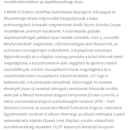
modell tekintetében az alapfelszereltség része.
A BMW X2 Edition GoldPlay különkiadás lenyűgöző stílusjegyei és
felszereltségi tételei még tovább hangsúlyozzák a bajor
prémiumgyártó kompakt szegmensben kínált Sports Activity Coupé
modelljének prémium karakterét. A különkiadás globális
alapfelszereltségét például olyan tételek színesítik, mint a „rosszidő-
fényforrásokkal” kiegészített, LED-technológiás első fényszórók, az
automata csomagtérajtó-működtetés, a duplazónás automata
légkondicionáló és a világítás csomag (amelybe a külső kilincsek belső
megvilágítása, a küszöbtoldatok alatt végigfutó és ajtókhoz kísérő
üdvözlőfények, a külső visszapillantó-házak megvilágítása és a
vezetőoldali külső visszapillantó-házból levetített „X2” logó is
beletartozik). A különkiadás kényelmét, biztonságát és vezetési
élményét olyan új vezetést támogató rendszerek fokozzák tovább,
akárcsak a fékező funkcióval dolgozó tempomat (Cruise Control), a
hátsó szenzorokkal dolgozó parkolássegítő rendszer (PDC – Park
Distance Control), az automata fékező funkcióval dolgozó, ütközésre
figyelmeztető rendszer (Collision Warning), az előzési tilalmakat is jelző
sebességhatár-kijelzés (Speed Limit Display), a külön választható
extrafelszereltség részeként 10,25” képernyő-átmérőjű központi