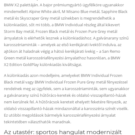
BMW X2 palettáján. A bajor prémiumgyártó ügyfélköre ugyanakkor
mindemellett Alpine White akril, M Misano Blue metál, Sapphire Black
metál és Skyscraper Grey metál színekben is megrendelhetik a
különkiadást, sőt mi több, a BMW Individual részleg által kikevert
Storm Bay metál, Frozen Black metál és Frozen Pure Grey metál
árnyalatok is elérhetők lesznek a különkiadáshoz. A galvánarany színű
karosszériaminták – amelyek az első kerékjárati ívektől indulva, az
ajtókon át haladnak végig a hátsó kerékjárati ívekig – a San Remo
Green metál karosszériafényezési árnyalathoz hasonlóan, a BMW
X2 Edition GoldPlay különkiadás kiváltságai.
A különkiadás azon modelljeire, amelyeket BMW Individual Frozen
Black metál vagy BMW Individual Frozen Pure Grey metál fényezéssel
rendelnek meg az ügyfelek, sem a karosszériaminták, sem ugyanakkor
a galvánarany színű hűtőrács-keretek és oldalsó visszapillantó-házak
nem kerülnek fel. A hűtőrácsok kereteit ehelyett feketére fényezik, az
oldalsó visszapillantó-házak mindazonáltal a karosszéria színét viselik.
Ez utóbbi megoldások bármelyik karosszériafényezési árnyalat
tekintetében választhatók maradnak.
Az utastér: sportos hangulat modernizált