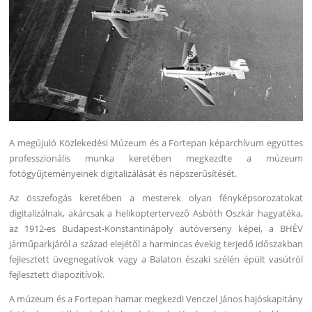
A megújuló Közlekedési Múzeum és a Fortepan képarchívum együttes
professzionális munka keretében megkezdte a múzeum
fotógyűjteményeinek digitalizálását és népszerűsítését.
Az összefogás keretében a mesterek olyan fényképsorozatokat
digitalizálnak, akárcsak a helikoptertervező Asbóth Oszkár hagyatéka,
az 1912-es Budapest-Konstantinápoly autóverseny képei, a BHÉV
járműparkjáról a század elejétől a harmincas évekig terjedő időszakban
fejlesztett üvegnegatívok vagy a Balaton északi szélén épült vasútról
fejlesztett diapozitívok.
A múzeum és a Fortepan hamar megkezdi Venczel János hajóskapitány