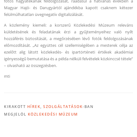
fotós hagyatékának feldolgozását, ráadásul a hatvanas években a
Magyar Hajó- és Darugyártól ajándékba kapott csaknem kétezer
felülmúlhatatlan üvegnegatív digitalizálását.
A közlemény kiemeli: a korszerű Közlekedési Múzeum releváns
küldetésének és feladatának érzi a gyűjteményeihez való nyílt
hozzáférés biztosítását, a megőrzésében lévő fotók feldolgozásának
előmozdítását. „Az együttes cél szellemiségében a mesterek célja az
ezelőtt alig látott közlekedés- és ipartörténeti értékek akadémiai
igényességű bemutatása és a példa nélküli felvételek közkinccsé tétele”
– olvasható az összegzésben.
mti
KIRAKOTT
HÍREK
,
SZOLGÁLTATÁSOK
-BAN
MEGJELÖL
KÖZLEKEDÉSI MÚZEUM