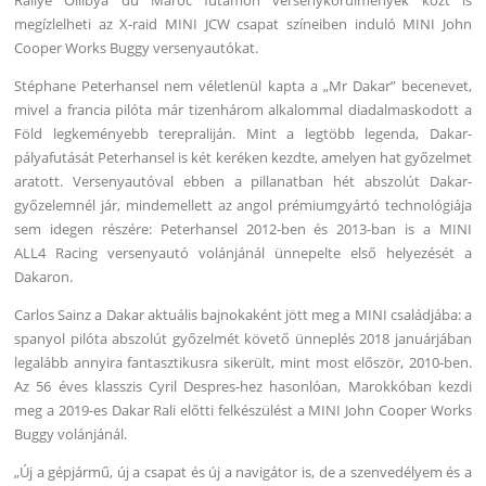
megízlelheti az X-raid MINI JCW csapat színeiben induló MINI John
Cooper Works Buggy versenyautókat.
Stéphane Peterhansel nem véletlenül kapta a „Mr Dakar” becenevet,
mivel a francia pilóta már tizenhárom alkalommal diadalmaskodott a
Föld legkeményebb terepraliján. Mint a legtöbb legenda, Dakar-
pályafutását Peterhansel is két keréken kezdte, amelyen hat győzelmet
aratott. Versenyautóval ebben a pillanatban hét abszolút Dakar-
győzelemnél jár, mindemellett az angol prémiumgyártó technológiája
sem idegen részére: Peterhansel 2012-ben és 2013-ban is a MINI
ALL4 Racing versenyautó volánjánál ünnepelte első helyezését a
Dakaron.
Carlos Sainz a Dakar aktuális bajnokaként jött meg a MINI családjába: a
spanyol pilóta abszolút győzelmét követő ünneplés 2018 januárjában
legalább annyira fantasztikusra sikerült, mint most először, 2010-ben.
Az 56 éves klasszis Cyril Despres-hez hasonlóan, Marokkóban kezdi
meg a 2019-es Dakar Rali előtti felkészülést a MINI John Cooper Works
Buggy volánjánál.
„Új a gépjármű, új a csapat és új a navigátor is, de a szenvedélyem és a