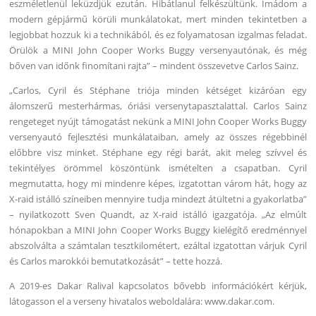
eszméletlenül leküzdjük ezután. Hibátlanul felkészültünk. Imádom a
modern gépjármű körüli munkálatokat, mert minden tekintetben a
legjobbat hozzuk ki a technikából, és ez folyamatosan izgalmas feladat.
Örülök a MINI John Cooper Works Buggy versenyautónak, és még
bőven van időnk finomítani rajta” – mindent összevetve Carlos Sainz.
„Carlos, Cyril és Stéphane triója minden kétséget kizáróan egy
álomszerű mesterhármas, óriási versenytapasztalattal. Carlos Sainz
rengeteget nyújt támogatást nekünk a MINI John Cooper Works Buggy
versenyautó fejlesztési munkálataiban, amely az összes régebbinél
előbbre visz minket. Stéphane egy régi barát, akit meleg szívvel és
tekintélyes örömmel köszöntünk ismételten a csapatban. Cyril
megmutatta, hogy mi mindenre képes, izgatottan várom hát, hogy az
X-raid istálló színeiben mennyire tudja mindezt átültetni a gyakorlatba”
– nyilatkozott Sven Quandt, az X-raid istálló igazgatója. „Az elmúlt
hónapokban a MINI John Cooper Works Buggy kielégítő eredménnyel
abszolválta a számtalan tesztkilométert, ezáltal izgatottan várjuk Cyril
és Carlos marokkói bemutatkozását” – tette hozzá.
A 2019-es Dakar Ralival kapcsolatos bővebb információkért kérjük,
látogasson el a verseny hivatalos weboldalára: www.dakar.com.