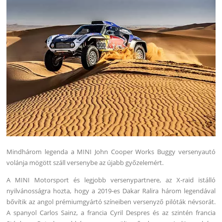
Mindhárom legenda a MINI John Cooper Works Buggy versenyautó
volánja mögött száll versenybe az újabb győzelemért.
A MINI Motorsport és legjobb versenypartnere, az X-raid istálló
nyilvánosságra hozta, hogy a 2019-es Dakar Ralira három legendával
bővítik az angol prémiumgyártó színeiben versenyző pilóták névsorát.
A spanyol Carlos Sainz, a francia Cyril Despres és az szintén francia