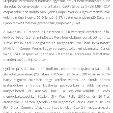
Stéphane Peterhansel hármasa egyesült erővel nem mindössze húsz
abszolút Dakar-győzelemmel a háta mögött ül be az X-raid MINI JCW
csapat színeiben induló MINI John Cooper Works Buggy versenyautók
volánja mögé, hogy a 2019. január 6-17. közt megrendezendő Dakaron
újabb fényes trófeával gyarapítsák gyűjteményüket.
A Dakar Rali 10 etapból és összesen 5 000 versenykilométerből álló,
jövő évi felvonásának mindössze Peru homokdűnéi adnak otthont, az
X-raid istálló által kidolgozott és megépített, 2018-ban bemutatott
MINI John Cooper Works Buggy versenyautókat mindazonáltal Carlos
Sainz, Cyril Despres és Stéphane Peterhansel érkezésére részletekbe
menően tovább fejlesztették.
Cyril Despres öt alkalommal hódította el motorkerékpáron a Dakar Rali
abszolút győzelmét (2005-ben, 2007-ben, 2010-ben, 2012-ben és 2013-
ban), mígnem 2015-ben négy kerékre váltott. Az elmúlt három
esztendőben a francia kiválóság gépkocsiban is több ralisikert
könyvelhetett el, amelyek közül a legkiemelkedőbb a erős
megpróbáltatásokkal tűzdelt Silk Way Rally 2016-os és 2017-es
aranyérme. A három legenda közül Despres és Carlos Sainz, a 2018-as
FIA Cross Country Világkupa tizedik felvonásaként megszervezett
Rallye Oilibya du Maroc futamon versenykörülmények közt is