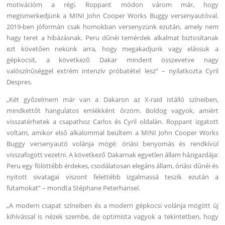
motivációm a régi. Roppant módon várom már, hogy
megismerkedjünk a MINI John Cooper Works Buggy versenyautóval.
2019-ben jóformán csak homokban versenyzünk ezután, amely nem
hagy teret a hibázásnak. Peru dűnéi temérdek alkalmat biztosítanak
ezt követően nekünk arra, hogy megakadjunk vagy elássuk a
gépkocsit, a következő Dakar mindent összevetve nagy
valószínűséggel extrém intenzív próbatétel lesz” – nyilatkozta Cyril
Despres.
„Két győzelmem már van a Dakaron az X-raid istálló színeiben,
mindkettőt hangulatos emlékként őrzöm. Boldog vagyok, amiért
visszatérhetek a csapathoz Carlos és Cyril oldalán. Roppant izgatott
voltam, amikor első alkalommal beültem a MINI John Cooper Works
Buggy versenyautó volánja mögé: óriási benyomás és rendkívül
visszafogott vezetni. A következő Dakarnak egyetlen állam házigazdája:
Peru egy fölöttébb érdekes, csodálatosan elegáns állam, óriási dűnéi és
nyitott sivatagai viszont felettébb izgalmassá teszik ezután a
futamokat” – mondta Stéphane Peterhansel.
„A modern csapat színeiben és a modern gépkocsi volánja mögött új
kihívással is nézek szembe, de optimista vagyok a tekintetben, hogy