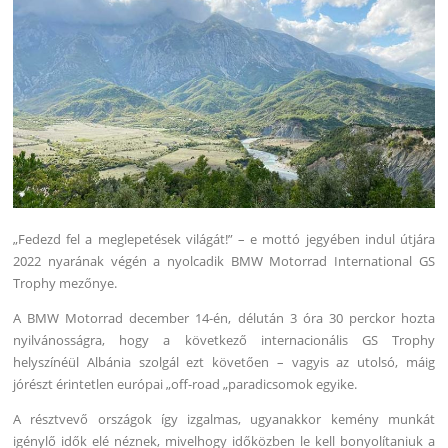
„Fedezd fel a meglepetések világát!” – e mottó jegyében indul útjára
2022 nyarának végén a nyolcadik BMW Motorrad International GS
Trophy mezőnye.
A BMW Motorrad december 14-én, délután 3 óra 30 perckor hozta
nyilvánosságra, hogy a következő internacionális GS Trophy
helyszínéül Albánia szolgál ezt követően – vagyis az utolsó, máig
jórészt érintetlen európai „off-road „paradicsomok egyike.
A résztvevő országok így izgalmas, ugyanakkor kemény munkát
igénylő idők elé néznek, mivelhogy időközben le kell bonyolítaniuk a