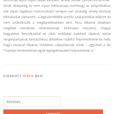
Motorrad újból olyan helyet keresett, amely remek „GS-territórumnak”
tűnik. Márpedig ez nem olyan hétköznapi, merthogy az erőpróbához
sok olyan legálisan motorozható terepre van szükség, amely komoly
kihívásokat támasztó, a legkülönfélébb profilú szakaszokkal ellátott és
nem szűkölködik a meglepetésekben sem. Nos, Albánia ideálisan
megfelel mindezen elvárásoknak. Drámaian sokszínű, magas
hegyekkel, fennsíkokkal és sűrű erdőkkel tarkított tájaival, adriai
tengerpartjaival, fantasztikus, átkelésre csábító folyómedreivel és mély
hegyi tavaival Albánia tökéletes választásnak tűnik – egyúttal a GS
Trophyk történetének egyik legizgalmasabb helyszínének is.”
KIRAKOTT
HÍREK
-BAN
Keresés: