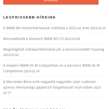
LEGFRISSEBB HÍREINK
A BMW két mesterhármassal indította a 2023-as évet
2023-03-22
Bemutatkozik a korszerű BMW M3 CS
2023-03-06
Megvilágított márkaemblémával jön a korszerűsödött Touareg
2023-03-02
A modern BMW X5 M Competition és a korszerű BMW X6 M
Competition
2023-02-24
A Mercedes-Benz erős negyedik negyedév után csaknem
azonos mennyiségű gépkocsit forgalmazott múlt évben
2023-
02-17