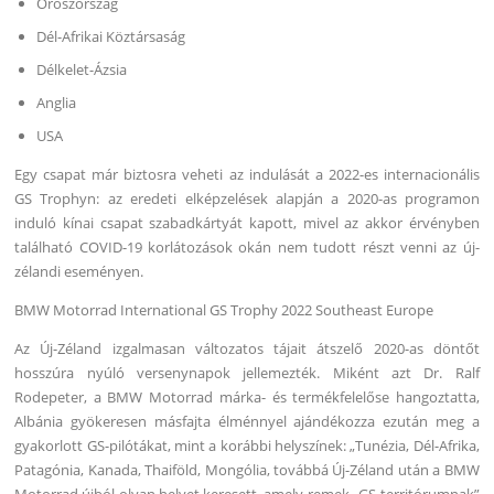
Oroszország
Dél-Afrikai Köztársaság
Délkelet-Ázsia
Anglia
USA
Egy csapat már biztosra veheti az indulását a 2022-es internacionális
GS Trophyn: az eredeti elképzelések alapján a 2020-as programon
induló kínai csapat szabadkártyát kapott, mivel az akkor érvényben
található COVID-19 korlátozások okán nem tudott részt venni az új-
zélandi eseményen.
BMW Motorrad International GS Trophy 2022 Southeast Europe
Az Új-Zéland izgalmasan változatos tájait átszelő 2020-as döntőt
hosszúra nyúló versenynapok jellemezték. Miként azt Dr. Ralf
Rodepeter, a BMW Motorrad márka- és termékfelelőse hangoztatta,
Albánia gyökeresen másfajta élménnyel ajándékozza ezután meg a
gyakorlott GS-pilótákat, mint a korábbi helyszínek: „Tunézia, Dél-Afrika,
Patagónia, Kanada, Thaiföld, Mongólia, továbbá Új-Zéland után a BMW