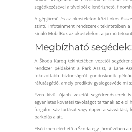
segédkezésével a távolból ellenőrizhető, finom
A gépjármű és az okostelefon közti okos össze
szintű infotainment rendszerek tekintetében a 
kínáló MobilBox az okostelefont a jármű tetőante
Megbízható segédek:
A Škoda Karoq tekintetében vezetői segédrend
rendszer példaként a Park Assist, a Lane As
fokozottabb biztonságról gondoskodik példáu
ráfutásgátló, amely prediktív gyalogosvédelmi s
Ezen kívül újabb vezetői segédrendszerek i
egyenletes követési távolságot tartanak az elöl
forgalmi sáv tartását vagy éppen a sávváltást, 
parkolás alatt.
Első ízben elérhető a Škoda egy járművében a 