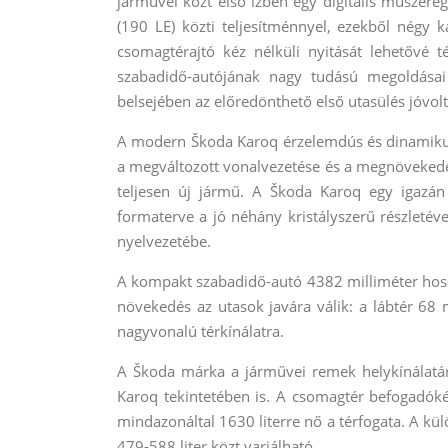
járművei közt első ízben egy digitális műszere
(190 LE) közti teljesítménnyel, ezekből négy 
csomagtérajtó kéz nélküli nyitását lehetővé 
szabadidő-autójának nagy tudású megoldásai
belsejében az előredönthető első utasülés jóvolt
A modern Škoda Karoq érzelemdús és dinamikus 
a megváltozott vonalvezetése és a megnövekedet
teljesen új jármű. A Škoda Karoq egy igazán
formaterve a jó néhány kristályszerű részleté
nyelvezetébe.
A kompakt szabadidő-autó 4382 milliméter hoss
növekedés az utasok javára válik: a lábtér 68 
nagyvonalú térkínálatra.
A Škoda márka a járművei remek helykínálatáró
Karoq tekintetében is. A csomagtér befogadókép
mindazonáltal 1630 literre nő a térfogata. A kü
479-588 liter közt variálható.