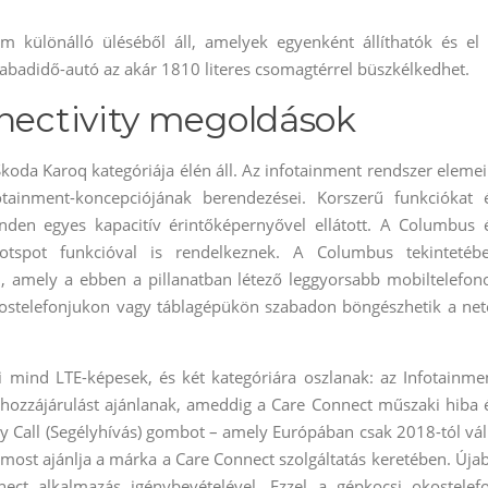
 különálló üléséből áll, amelyek egyenként állíthatók és el 
abadidő-autó az akár 1810 literes csomagtérrel büszkélkedhet.
nnectivity megoldások
Škoda Karoq kategóriája élén áll. Az infotainment rendszer elemei
tainment-koncepciójának berendezései. Korszerű funkciókat 
inden egyes kapacitív érintőképernyővel ellátott. A Columbus 
spot funkcióval is rendelkeznek. A Columbus tekintetéb
l, amely a ebben a pillanatban létező leggyorsabb mobiltelefon
okostelefonjukon vagy táblagépükön szabadon böngészhetik a net
i mind LTE-képesek, és két kategóriára oszlanak: az Infotainme
s hozzájárulást ajánlanak, ameddig a Care Connect műszaki hiba 
cy Call (Segélyhívás) gombot – amely Európában csak 2018-tól vál
 most ajánlja a márka a Care Connect szolgáltatás keretében. Úja
nect alkalmazás igénybevételével. Ezzel a gépkocsi okostelef