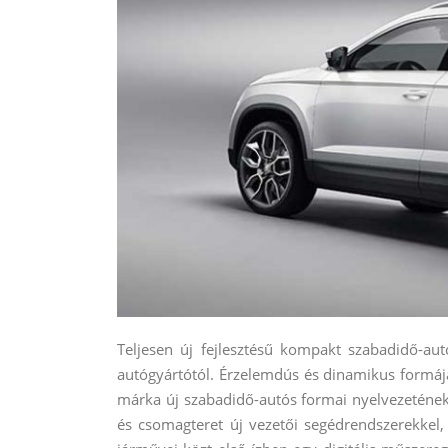
Teljesen új fejlesztésű kompakt szabadidő-au
autógyártótól.
Érzelemdús és dinamikus formájáv
márka új szabadidő-autós formai nyelvezetének.
és csomagteret új vezetői segédrendszerekkel