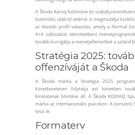
A Škoda Karoq futóműve és szabályzórendszerei 
burkolatú utakról letérve is megmutatja kiválósá
az Vezetői profil választás, amely a Normal (no
4×4 változatok tekintetében) menetprogramok
tovább korrigálja a menetjellemzőket a szilárd b
Stratégia 2025: továb
offenzíváját a Škoda
A Škoda márka a Stratégia 2025 programja
következetesen folytatja ezt követően tov
kínálatának bővítése áll. A Škoda KODIAQ típu
márka az internacionális piacokon. A korszerű
teszi le.
Formaterv