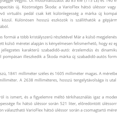
gységgel vegyíti. Öt motorváltozatot ad 85 kW (115 LE) és 140 
kapacitás új. Közönséges Škoda: a VarioFlex hátsó üléssor vagy
tévő virtuális pedál csak két különlegesség a márka új kompa
 közül. Különösen hosszú eszközök is szállíthatók a gépjár
ából.
formái a több kristályszerű részletével Már a külső megjelenés
t külső méretei alapján is kényelmesen felismerhető, hogy ez e
 jellegzetes karakterű szabadidő-autó: érzelemdús és dinamik
vel pompásan illeszkedik a Škoda márka új szabadidő-autós form
zú, 1841 milliméter széles és 1605 milliméter magas. A méretbe
milliméter. A 2638 milliméteres, hosszú tengelytávolsága is utal
l is ismert, és a figyelemre méltó térkihasználás igaz a mode
essége fix hátsó üléssor során 521 liter, előredöntött üléssorr
lön választható VarioFlex hátsó üléssor során a csomagtartó mére