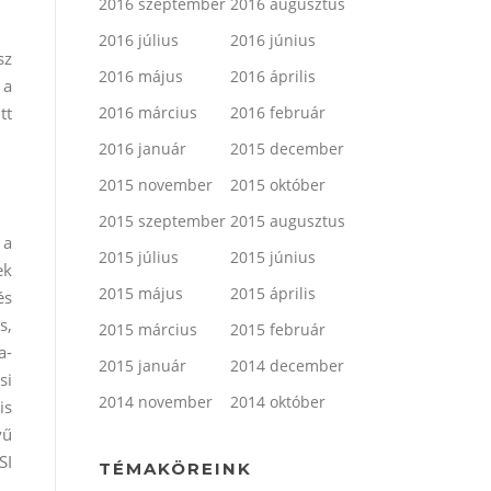
2016 szeptember
2016 augusztus
2016 július
2016 június
sz
2016 május
2016 április
 a
2016 március
2016 február
tt
2016 január
2015 december
2015 november
2015 október
2015 szeptember
2015 augusztus
 a
2015 július
2015 június
ek
2015 május
2015 április
és
s,
2015 március
2015 február
a-
2015 január
2014 december
si
2014 november
2014 október
is
yű
SI
TÉMAKÖREINK