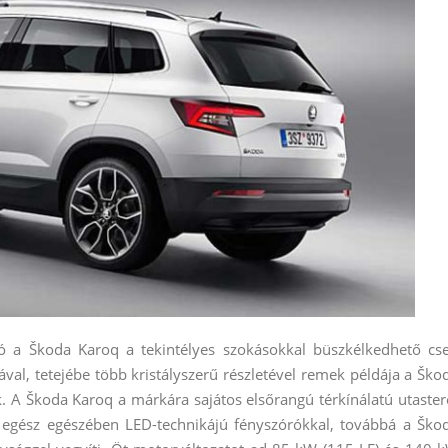
tó a Škoda Karoq a tekintélyes szokásokkal büszkélkedhető cs
al, tetejébe több kristályszerű részletével remek példája a Ško
 A Škoda Karoq a márkára sajátos elsőrangú térkínálatú utaster
, egész egészében LED-technikájú fényszórókkal, továbbá a Ško