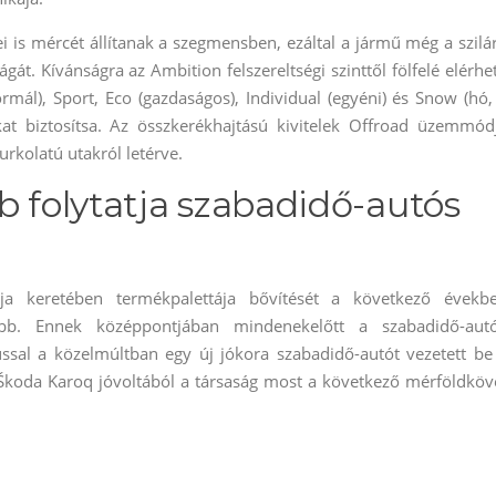
is mércét állítanak a szegmensben, ezáltal a jármű még a szilá
gát. Kívánságra az Ambition felszereltségi szinttől fölfelé elérhe
rmál), Sport, Eco (gazdaságos), Individual (egyéni) és Snow (hó,
at biztosítsa. Az összkerékhajtású kivitelek Offroad üzemmód
urkolatú utakról letérve.
b folytatja szabadidő-autós
 keretében termékpalettája bővítését a következő évekb
ább. Ennek középpontjában mindenekelőtt a szabadidő-aut
ssal a közelmúltban egy új jókora szabadidő-autót vezetett be
 Škoda Karoq jóvoltából a társaság most a következő mérföldköv