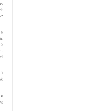
us
ek
kt
 a
is
fő
nt
él
mű
ak
 a
ég