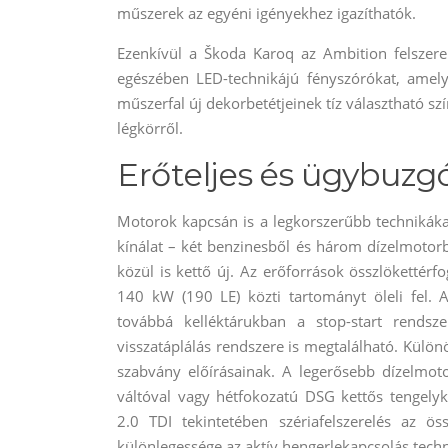
műszerek az egyéni igényekhez igazíthatók.
Ezenkívül a Škoda Karoq az Ambition felszerelts
egészében LED-technikájú fényszórókat, amelye
műszerfal új dekorbetétjeinek tíz választható sz
légkörről.
Erőteljes és ügybuzg
Motorok kapcsán is a legkorszerűbb technikákat
kínálat – két benzinesből és három dízelmotor
közül is kettő új. Az erőforrások összlökettérfo
140 kW (190 LE) közti tartományt öleli fel. 
továbbá kelléktárukban a stop-start rendsze
visszatáplálás rendszere is megtalálható. Külö
szabvány előírásainak. A legerősebb dízelmot
váltóval vagy hétfokozatú DSG kettős tengelyk
2.0 TDI tekintetében szériafelszerelés az 
különlegessége az aktív hengerlekapcsolás techn