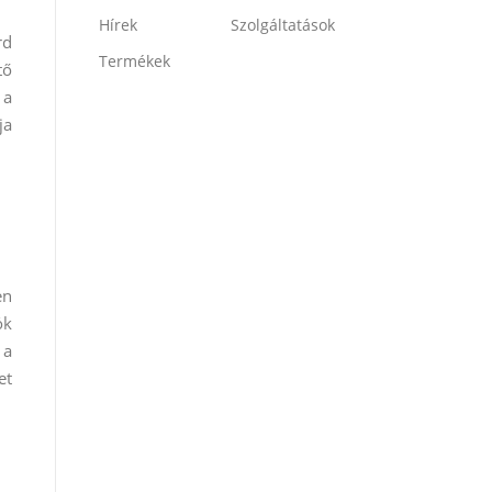
Hírek
Szolgáltatások
rd
Termékek
tő
 a
ja
en
ók
 a
et