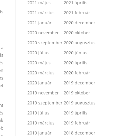
2021 május
2021 április
is
2021 március
2021 február
2021 január
2020 december
2020 november
2020 október
2020 szeptember
2020 augusztus
 a
2020 július
2020 június
és
és
2020 május
2020 április
en
2020 március
2020 február
os
2020 január
2019 december
et
2019 november
2019 október
2019 szeptember
2019 augusztus
nt
és
2019 július
2019 április
ik
2019 március
2019 február
bb
2019 január
2018 december
on