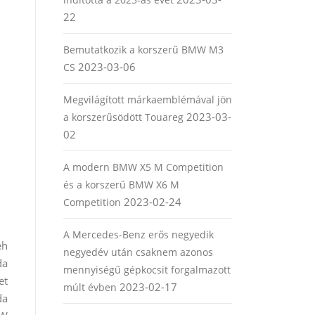
22
Bemutatkozik a korszerű BMW M3
2023-03-06
CS
Megvilágított márkaemblémával jön
2023-03-
a korszerűsödött Touareg
02
A modern BMW X5 M Competition
és a korszerű BMW X6 M
2023-02-24
Competition
A Mercedes-Benz erős negyedik
eh
negyedév után csaknem azonos
da
mennyiségű gépkocsit forgalmazott
et
2023-02-17
múlt évben
da