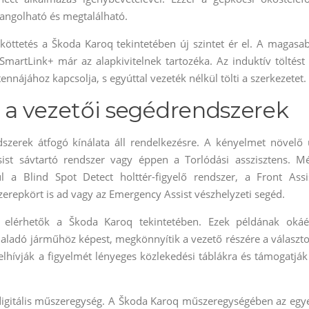
hangolható és megtalálható.
köttetés a Škoda Karoq tekintetében új szintet ér el. A magasa
SmartLink+ már az alapkivitelnek tartozéka. Az induktív töltést 
nnájához kapcsolja, s egyúttal vezeték nélkül tölti a szerkezetet.
 a vezetői segédrendszerek
szerek átfogó kínálata áll rendelkezésre. A kényelmet növelő 
sist sávtartó rendszer vagy éppen a Torlódási asszisztens. M
l a Blind Spot Detect holttér-figyelő rendszer, a Front Assi
zerepkört is ad vagy az Emergency Assist vészhelyzeti segéd.
s elérhetők a Škoda Karoq tekintetében. Ezek példának okáé
 haladó járműhöz képest, megkönnyítik a vezető részére a választo
felhívják a figyelmét lényeges közlekedési táblákra és támogatják
digitális műszeregység. A Škoda Karoq műszeregységében az egy