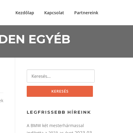
Kezdőlap
Kapcsolat
Partnereink
NDEN EGYÉB
Keresés:
ek
LEGFRISSEBB HÍREINK
A BMW két mesterhármassal
2023-03-
indította a 2023-as évet