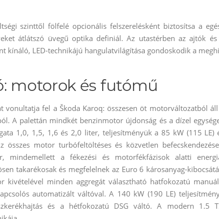
égi szinttől fölfelé opcionális felszerelésként biztosítsa a egé
ket átlátszó üvegű optika definiál. Az utastérben az ajtók és
ínt kínáló, LED-technikájú hangulatvilágítása gondoskodik a meghi
ó: motorok és futómű
 vonultatja fel a Škoda Karoq: összesen öt motorváltozatból áll
ból. A palettán mindkét benzinmotor újdonság és a dízel egység
gata 1,0, 1,5, 1,6 és 2,0 liter, teljesítményük a 85 kW (115 LE) 
Az összes motor turbófeltöltéses és közvetlen befecskendezése
r, mindemellett a fékezési és motorfékfázisok alatti energi
nösen takarékosak és megfelelnek az Euro 6 károsanyag-kibocsátá
or kivételével minden aggregát választható hatfokozatú manuál
apcsolós automatizált váltóval. A 140 kW (190 LE) teljesítmén
összkerékhajtás és a hétfokozatú DSG váltó. A modern 1.5 T
ikája.