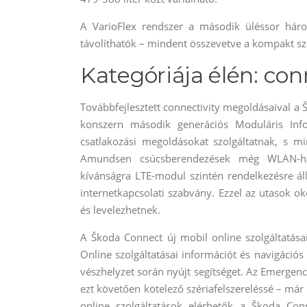
A VarioFlex rendszer a második üléssor három
távolíthatók – mindent összevetve a kompakt sz
Kategóriája élén: co
Továbbfejlesztett connectivity megoldásaival a 
konszern második generációs Moduláris Info
csatlakozási megoldásokat szolgáltatnak, s m
Amundsen csúcsberendezések még WLAN-hot
kívánságra LTE-modul szintén rendelkezésre ál
internetkapcsolati szabvány. Ezzel az utasok 
és levelezhetnek.
A Škoda Connect új mobil online szolgáltatása
Online szolgáltatásai információt és navigáció
vészhelyzet során nyújt segítséget. Az Emergen
ezt követően kötelező szériafelszereléssé – már
online szolgáltatások elérhetők a Škoda Con