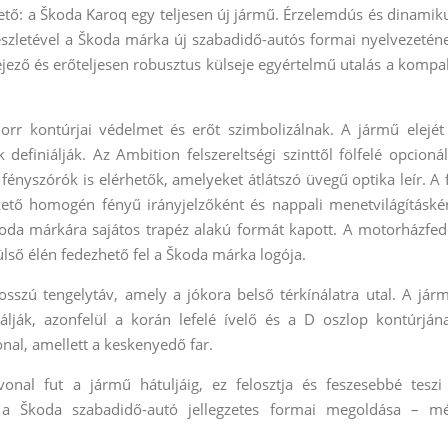
hető: a Škoda Karoq egy teljesen új jármű. Érzelemdús és dinamik
 részletével a Škoda márka új szabadidő-autós formai nyelvezetén
ejező és erőteljesen robusztus külseje egyértelmű utalás a kompa
orr kontúrjai védelmet és erőt szimbolizálnak. A jármű elejét
efiniálják. Az Ambition felszereltségi szinttől fölfelé opcionál
fényszórók is elérhetők, amelyeket átlátszó üvegű optika leír. A 
zető homogén fényű irányjelzőként és nappali menetvilágításké
koda márkára sajátos trapéz alakú formát kapott. A motorházfed
ső élén fedezhető fel a Škoda márka logója.
sszú tengelytáv, amely a jókora belső térkínálatra utal. A jár
iálják, azonfelül a korán lefelé ívelő és a D oszlop kontúrján
nal, amellett a keskenyedő far.
nal fut a jármű hátuljáig, ez felosztja és feszesebbé teszi
ez a Škoda szabadidő-autó jellegzetes formai megoldása – m