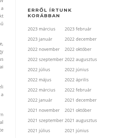
kW
 a
ERRŐL ÍRTUNK
KORÁBBAN
kt
mű
2023 március
2023 február
2023 január
2022 december
e,
2022 november
2022 október
gy
us
2022 szeptember
2022 augusztus
ai
2022 július
2022 június
2022 május
2022 április
li
2022 március
2022 február
 a
2022 január
2021 december
2021 november
2021 október
rn
2021 szeptember
2021 augusztus
al
te
2021 július
2021 június