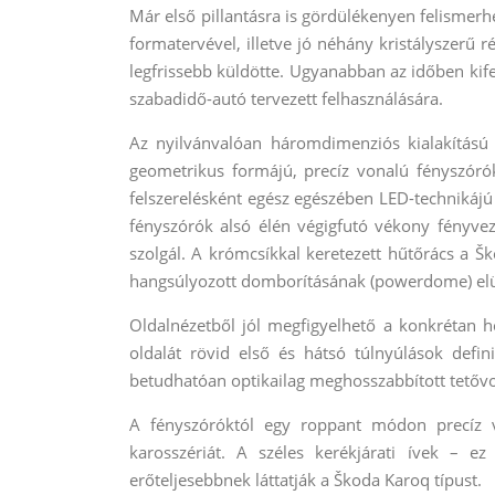
Már első pillantásra is gördülékenyen felismer
formatervével, illetve jó néhány kristályszerű
legfrissebb küldötte. Ugyanabban az időben kif
szabadidő-autó tervezett felhasználására.
Az nyilvánvalóan háromdimenziós kialakítású 
geometrikus formájú, precíz vonalú fényszórók d
felszerelésként egész egészében LED-technikájú 
fényszórók alsó élén végigfutó vékony fényve
szolgál. A krómcsíkkal keretezett hűtőrács a Š
hangsúlyozott domborításának (powerdome) elül
Oldalnézetből jól megfigyelhető a konkrétan ho
oldalát rövid első és hátsó túlnyúlások defin
betudhatóan optikailag meghosszabbított tetővo
A fényszóróktól egy roppant módon precíz vo
karosszériát. A széles kerékjárati ívek – 
erőteljesebbnek láttatják a Škoda Karoq típust.