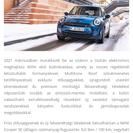
2021 márciusában mutatkozik be az utakon a tisztán elektromos
meghajtású MINI első különkiadása, amely az összes régebbinél
letisztultabb formanyelvvel, Multitone Roof színátmenetes
tetőfényezéssel, exkluzív stílusjegyekkel, újragondolt utastéri
elrendezéssel és prémium minőségű felszereltségi tételekkel
népszerűsíti tovább az emisszió-mentes mobilitást, a külön
választható extrafelszereltség részeként új vezetést támogató
rendszerekkel, kényelmi funkciókkal és járműkapcsolati
megoldásokkal.
Friss stílusjegyeinek és új felszereltségi tételeinek betudhatóan a MINI
Cooper SE (átlagos üzemanyag-fogyasztás: 0,0 liter / 100 km; vegyített