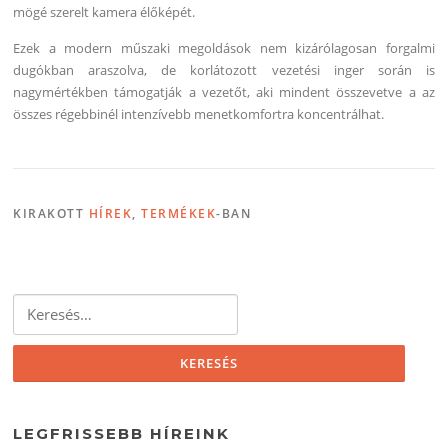
mögé szerelt kamera élőképét.
Ezek a modern műszaki megoldások nem kizárólagosan forgalmi
dugókban araszolva, de korlátozott vezetési inger során is
nagymértékben támogatják a vezetőt, aki mindent összevetve a az
összes régebbinél intenzívebb menetkomfortra koncentrálhat.
KIRAKOTT
HÍREK
,
TERMÉKEK
-BAN
Keresés:
LEGFRISSEBB HÍREINK