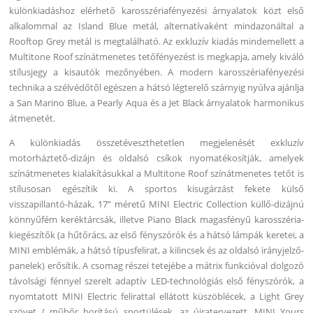
különkiadáshoz elérhető karosszériafényezési árnyalatok közt első
alkalommal az Island Blue metál, alternatívaként mindazonáltal a
Rooftop Grey metál is megtalálható. Az exkluzív kiadás mindemellett a
Multitone Roof színátmenetes tetőfényezést is megkapja, amely kiváló
stílusjegy a kisautók mezőnyében. A modern karosszériafényezési
technika a szélvédőtől egészen a hátsó légterelő szárnyig nyúlva ajánlja
a San Marino Blue, a Pearly Aqua és a Jet Black árnyalatok harmonikus
átmenetét.
A különkiadás összetéveszthetetlen megjelenését exkluzív
motorháztető-dizájn és oldalsó csíkok nyomatékosítják, amelyek
színátmenetes kialakításukkal a Multitone Roof színátmenetes tetőt is
stílusosan egészítik ki. A sportos kisugárzást fekete külső
visszapillantó-házak, 17” méretű MINI Electric Collection küllő-dizájnú
könnyűfém keréktárcsák, illetve Piano Black magasfényű karosszéria-
kiegészítők (a hűtőrács, az első fényszórók és a hátsó lámpák keretei, a
MINI emblémák, a hátsó típusfelirat, a kilincsek és az oldalsó irányjelző-
panelek) erősítik. A csomag részei tetejébe a mátrix funkcióval dolgozó
távolsági fénnyel szerelt adaptív LED-technológiás első fényszórók, a
nyomtatott MINI Electric felirattal ellátott küszöblécek, a Light Grey
szövet / műbőr borítású sportülések, az újratervezett, MINI Yours