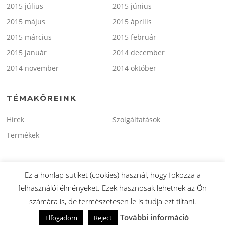
2015 július
2015 június
2015 május
2015 április
2015 március
2015 február
2015 január
2014 december
2014 november
2014 október
TÉMAKÖREINK
Hírek
Szolgáltatások
Termékek
Ez a honlap sütiket (cookies) használ, hogy fokozza a
felhasználói élményeket. Ezek hasznosak lehetnek az Ön
Copyright © 2026 minitaxi.hu. Minden Jog Fenntartva.
számára is, de természetesen le is tudja ezt tiltani.
Screenr parallax theme
által FameThemes
További információ
Elfogadom
Reject