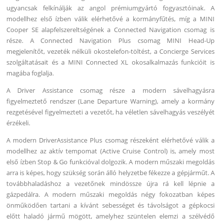
ugyancsak felkínálják az angol prémiumgyártó fogyasztóinak. A
modellhez első ízben válik elérhetővé a kormányfűtés, míg a MINI
Cooper SE alapfelszereltségének a Connected Navigation csomag is
része. A Connected Navigation Plus csomag MINI Head-Up
megjelenítőt, vezeték nélküli okostelefon-töltést, a Concierge Services
szolgáltatásait és a MINI Connected XL okosalkalmazás funkcióit is
magába foglalja.
A Driver Assistance csomag része a modern sávelhagyásra
figyelmeztető rendszer (Lane Departure Warning), amely a kormány
rezgetésével figyelmezteti a vezetőt, ha véletlen sávelhagyás veszélyét
érzékeli.
A modern DriverAssistance Plus csomag részeként elérhetővé válik a
modellhez az aktív tempomat (Active Cruise Control) is, amely most
első ízben Stop & Go funkcióval dolgozik. A modern műszaki megoldás
arra is képes, hogy szükség során álló helyzetbe fékezze a gépjárműt. A
továbbhaladáshoz a vezetőnek mindössze újra rá kell lépnie a
gázpedálra. A modern műszaki megoldás négy fokozatban képes
önműködően tartani a kívánt sebességet és távolságot a gépkocsi
előtt haladó jármű mögött, amelyhez szüntelen elemzi a szélvédő