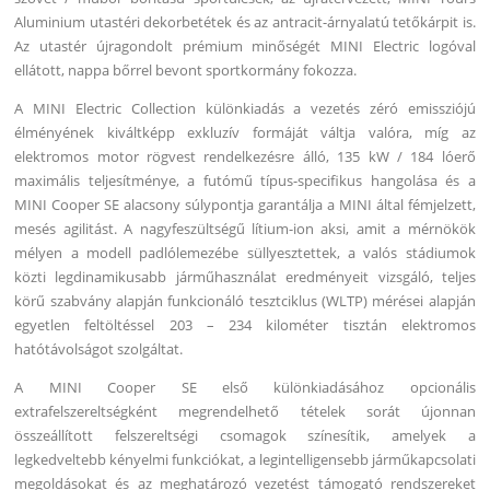
Aluminium utastéri dekorbetétek és az antracit-árnyalatú tetőkárpit is.
Az utastér újragondolt prémium minőségét MINI Electric logóval
ellátott, nappa bőrrel bevont sportkormány fokozza.
A MINI Electric Collection különkiadás a vezetés zéró emissziójú
élményének kiváltképp exkluzív formáját váltja valóra, míg az
elektromos motor rögvest rendelkezésre álló, 135 kW / 184 lóerő
maximális teljesítménye, a futómű típus-specifikus hangolása és a
MINI Cooper SE alacsony súlypontja garantálja a MINI által fémjelzett,
mesés agilitást. A nagyfeszültségű lítium-ion aksi, amit a mérnökök
mélyen a modell padlólemezébe süllyesztettek, a valós stádiumok
közti legdinamikusabb járműhasználat eredményeit vizsgáló, teljes
körű szabvány alapján funkcionáló tesztciklus (WLTP) mérései alapján
egyetlen feltöltéssel 203 – 234 kilométer tisztán elektromos
hatótávolságot szolgáltat.
A MINI Cooper SE első különkiadásához opcionális
extrafelszereltségként megrendelhető tételek sorát újonnan
összeállított felszereltségi csomagok színesítik, amelyek a
legkedveltebb kényelmi funkciókat, a legintelligensebb járműkapcsolati
megoldásokat és az meghatározó vezetést támogató rendszereket