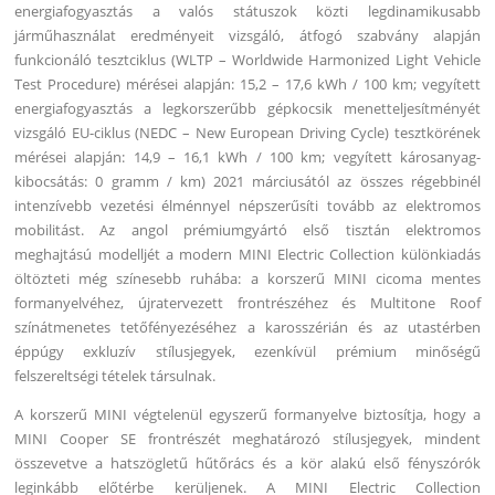
energiafogyasztás a valós státuszok közti legdinamikusabb
járműhasználat eredményeit vizsgáló, átfogó szabvány alapján
funkcionáló tesztciklus (WLTP – Worldwide Harmonized Light Vehicle
Test Procedure) mérései alapján: 15,2 – 17,6 kWh / 100 km; vegyített
energiafogyasztás a legkorszerűbb gépkocsik menetteljesítményét
vizsgáló EU-ciklus (NEDC – New European Driving Cycle) tesztkörének
mérései alapján: 14,9 – 16,1 kWh / 100 km; vegyített károsanyag-
kibocsátás: 0 gramm / km) 2021 márciusától az összes régebbinél
intenzívebb vezetési élménnyel népszerűsíti tovább az elektromos
mobilitást. Az angol prémiumgyártó első tisztán elektromos
meghajtású modelljét a modern MINI Electric Collection különkiadás
öltözteti még színesebb ruhába: a korszerű MINI cicoma mentes
formanyelvéhez, újratervezett frontrészéhez és Multitone Roof
színátmenetes tetőfényezéséhez a karosszérián és az utastérben
éppúgy exkluzív stílusjegyek, ezenkívül prémium minőségű
felszereltségi tételek társulnak.
A korszerű MINI végtelenül egyszerű formanyelve biztosítja, hogy a
MINI Cooper SE frontrészét meghatározó stílusjegyek, mindent
összevetve a hatszögletű hűtőrács és a kör alakú első fényszórók
leginkább előtérbe kerüljenek. A MINI Electric Collection