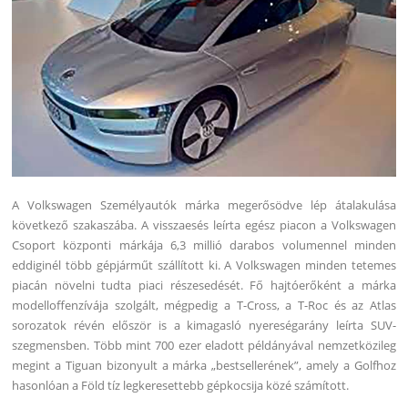
A Volkswagen Személyautók márka megerősödve lép átalakulása
következő szakaszába. A visszaesés leírta egész piacon a Volkswagen
Csoport központi márkája 6,3 millió darabos volumennel minden
eddiginél több gépjárműt szállított ki. A Volkswagen minden tetemes
piacán növelni tudta piaci részesedését. Fő hajtóerőként a márka
modelloffenzívája szolgált, mégpedig a T-Cross, a T-Roc és az Atlas
sorozatok révén először is a kimagasló nyereségarány leírta SUV-
szegmensben. Több mint 700 ezer eladott példányával nemzetközileg
megint a Tiguan bizonyult a márka „bestsellerének”, amely a Golfhoz
hasonlóan a Föld tíz legkeresettebb gépkocsija közé számított.