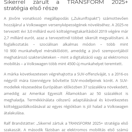
Sikerrel zárult a TRANSFORM 2025+
stratégia első része
A Jövőre vonatkozó megállapodás („Zukunftspakt”) számottevően
hozzájárul a Volkswagen versenyképességének növeléséhez. A 2025-re
tervezett évi 3,0 milliárd euró költségmegtakarításból 2019 végére már
2,7 milliárd eurót, azaz a tervezettnél többet sikerült megvalósítani. A
foglalkoztatás – szociálisan alkalmas módon – több mint
10 900 munkahellyel mérséklődött, ameddig a jövő szempontjából
meghatározó szakterületeken – mint a digitalizáció vagy az elektromos
mobilitás – a Volkswagen több mint 4500 új munkahelyet teremtett.
A márka következetesen végrehajtotta a SUV-offenzíváját, s a 2016-os
négyről mára tizennégyre bővítette SUV-modelljeinek körét. A SUV-
modellek részesedése Európában időközben 37 százalékra növekedett,
ameddig az Amerikai Egyesült Államokban az 50 százalékot is
meghaladja. Termékkínálata célszerű adaptálásával és következetes
költséggazdálkodásával az egyes régiókban is jól halad a Volkswagen
átalakulása.
Ralf Brandstätter: „Sikerrel zártuk a TRANSFORM 2025+ stratégia első
szakaszát. A második fázisban az elektromos mobilitás első számú