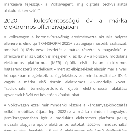
márkájává fejlesztjük a Volkswagent, míg digitális tech-vállalattá
alakulunk keresztül.”
2020 – kulcsfontosságú év a márka
elektromos offenzívájában
A Volkswagen a koronavírus-válság eredményezte aktuális helyzet
ellenére is elindítja TRANSFORM 2025+ stratégiája második szakaszát,
amellyel új fázis veszi kezdetét a márka részére. A magasfokú e-
offenzíva már az utakon is megjelenik, az ID. 3 – a korszerű moduláris
elektromos platformra (MEB) épülő, első tisztán elektromos
hajtásrendszerű modellként – mert az elképzelések alapján már a nyári
hónapokban megérkezik az ügyfelekhez, ezt mindazonáltal az ID. 4,
vagyis a márka első tisztán elektromos SUV-modellje követi.
Tradicionális termékportfóliónk újabb elektromossá alakítása
ugyancsak bővíti ezt követően kínálatunkat.
A Volkswagen ezzel már mindenki részére a károsanyag-kibocsátás
nélküli mobilitás útjára lép. 2022-re a márka minden hangsúlyos
járműszegmensben ígér a moduláris elektromos platform (MEB)
műszaki alapjaira épülő elektromos autókat, 2025-re mindazonáltal
éves szinten legalább 1,5 millió elektromos gépjármű értékesítése