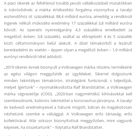
A piaci sikerek az feltétlenül tovább javuló vállalkozásbeli mutatókban
is tükröződnek: a márka értékesítési forgalma viszonyítva a tavalyi
esztendőhöz öt százalékkal, 88,4 milliárd euróra, ameddig a rendkívüli
ingerek nélküli működési eredmény 17 százalékkal 3,8 milliárd euróra
bővült. Az operatív nyereségarány 4,3 százalékra emelkedett (a
megelőző évben: 3,8 százalék), ezáltal az előrejelzett 4 és 5 százalék
közti céltartományon belül alakult. A dízel témakörből a lezárult
kereskedelmi év esetén – éppen olyan a megelőző évben – 1,9 milliárd
eurónyi rendkívüli tétel adódott.
„2019 sikeres évnek bizonyult a Volkswagen márka részére, termékeink
az egész világon meggyőzték az ügyfeleket. Sikerrel dolgoztunk
minden tekintélyes témakörön, stratégiánk funkcionál, s teljesítjük,
melyet ígértünk” – nyomatékosította Ralf Brandstätter, a Volkswagen
márka cégvezetője (COO). „2020-ban nagymértékű kihívásokkal kell
szembesülnünk, különös tekintettel a koronavírus-járványra. A tavalyi
év kedvező eredményeivel a hátunk mögött, bátran és magabiztosan
nézhetünk szembe e válsággal. A Volkswagen erős társaság, erős
kollektívával. Már sokszor bizonyítottuk meggyőzően, mire vagyunk
képesek, ha összetartunk” – folytatta Ralf Brandstätter.