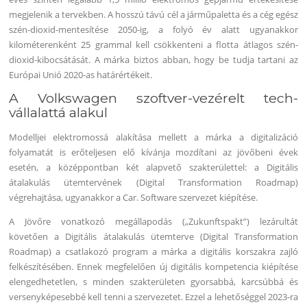
megjelenik a tervekben. A hosszú távú cél a járműpaletta és a cég egész
szén-dioxid-mentesítése 2050-ig, a folyó év alatt ugyanakkor
kilométerenként 25 grammal kell csökkenteni a flotta átlagos szén-
dioxid-kibocsátását. A márka biztos abban, hogy be tudja tartani az
Európai Unió 2020-as határértékeit.
A Volkswagen szoftver-vezérelt tech-
vállalattá alakul
Modelljei elektromossá alakítása mellett a márka a digitalizáció
folyamatát is erőteljesen elő kívánja mozdítani az jövőbeni évek
esetén, a középpontban két alapvető szakterülettel: a Digitális
átalakulás ütemtervének (Digital Transformation Roadmap)
végrehajtása, ugyanakkor a Car. Software szervezet kiépítése.
A Jövőre vonatkozó megállapodás („Zukunftspakt”) lezárultát
követően a Digitális átalakulás ütemterve (Digital Transformation
Roadmap) a csatlakozó program a márka a digitális korszakra zajló
felkészítésében. Ennek megfelelően új digitális kompetencia kiépítése
elengedhetetlen, s minden szakterületen gyorsabbá, karcsúbbá és
versenyképesebbé kell tenni a szervezetet. Ezzel a lehetőséggel 2023-ra