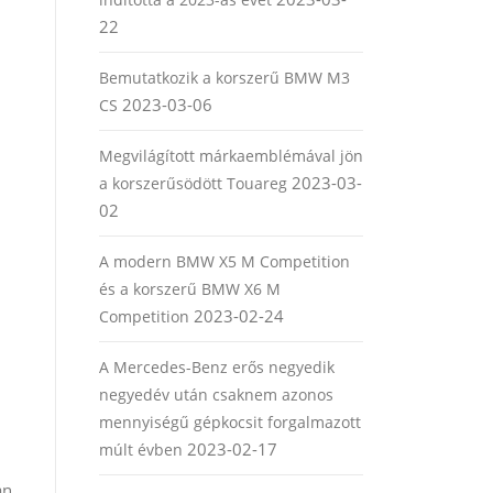
22
Bemutatkozik a korszerű BMW M3
2023-03-06
CS
Megvilágított márkaemblémával jön
2023-03-
a korszerűsödött Touareg
02
A modern BMW X5 M Competition
és a korszerű BMW X6 M
2023-02-24
Competition
A Mercedes-Benz erős negyedik
negyedév után csaknem azonos
mennyiségű gépkocsit forgalmazott
2023-02-17
múlt évben
án