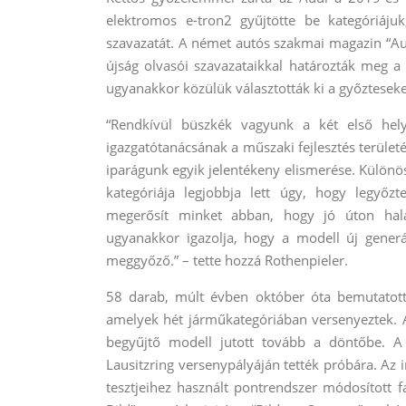
elektromos e-tron2 gyűjtötte be kategóriáju
szavazatát.
A német autós szakmai magazin “Auto
újság olvasói szavazataikkal határozták meg a 
ugyanakkor közülük választották ki a győzteseke
“Rendkívül büszkék vagyunk a két első hely
igazgatótanácsának a műszaki fejlesztés területé
iparágunk egyik jelentékeny elismerése. Különö
kategóriája legjobbja lett úgy, hogy legyőzte
megerősít minket abban, hogy jó úton hala
ugyanakkor igazolja, hogy a modell új generá
meggyőző.” – tette hozzá Rothenpieler.
58 darab, múlt évben október óta bemutatott
amelyek hét járműkategóriában versenyeztek. A
begyűjtő modell jutott tovább a döntőbe. 
Lausitzring versenypályáján tették próbára. Az i
tesztjeihez használt pontrendszer módosított f