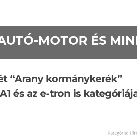
• AUTÓ-MOTOR ÉS MI
két “Arany kormánykerék”
 A1 és az e-tron is kategóriáj
Kategória:
Hír