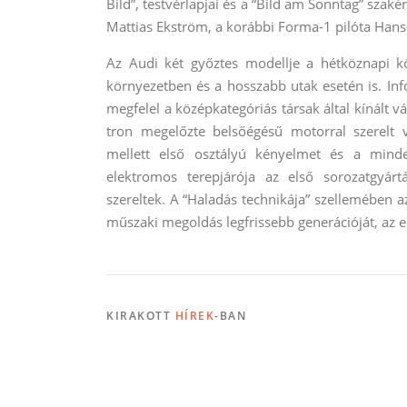
Bild”, testvérlapjai és a “Bild am Sonntag” szaké
Mattias Ekström, a korábbi Forma-1 pilóta Han
Az Audi két győztes modellje a hétköznapi kö
környezetben és a hosszabb utak esetén is. Inf
megfelel a középkategóriás társak által kínált
tron megelőzte belsőégésű motorral szerelt ve
mellett első osztályú kényelmet és a minde
elektromos terepjárója az első sorozatgyárt
szereltek. A “Haladás technikája” szellemében 
műszaki megoldás legfrissebb generációját, az e
KIRAKOTT
HÍREK
-BAN