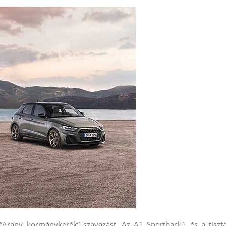
“Arany kormánykerék” szavazást. Az A1 Sportback1 és a tiszt