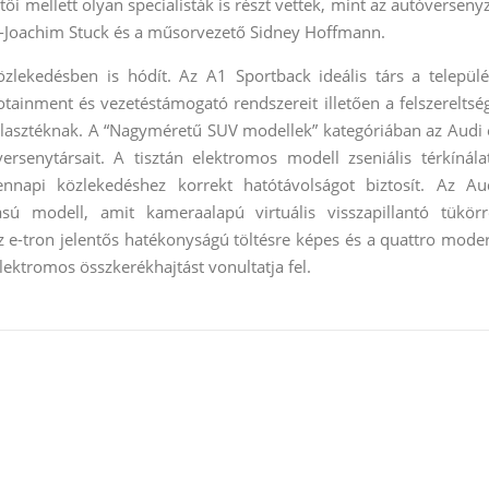
rtői mellett olyan specialisták is részt vettek, mint az autóverseny
s-Joachim Stuck és a műsorvezető Sidney Hoffmann.
zlekedésben is hódít. Az A1 Sportback ideális társ a települé
otainment és vezetéstámogató rendszereit illetően a felszereltsé
 választéknak. A “Nagyméretű SUV modellek” kategóriában az Audi 
rsenytársait. A tisztán elektromos modell zseniális térkínála
nnapi közlekedéshez korrekt hatótávolságot biztosít. Az Au
ású modell, amit kameraalapú virtuális visszapillantó tükörr
az e-tron jelentős hatékonyságú töltésre képes és a quattro mode
lektromos összkerékhajtást vonultatja fel.