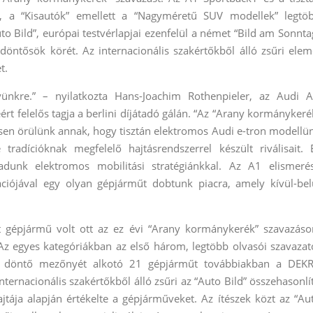
k, a “Kisautók” emellett a “Nagyméretű SUV modellek” legtö
 Bild”, európai testvérlapjai ezenfelül a német “Bild am Sonnta
döntősök körét. Az internacionális szakértőkből álló zsűri elem
t.
ünkre.” – nyilatkozta Hans-Joachim Rothenpieler, az Audi 
ért felelős tagja a berlini díjátadó gálán. “Az “Arany kormánykeré
sen örülünk annak, hogy tisztán elektromos Audi e-tron modellü
 tradícióknak megfelelő hajtásrendszerrel készült riválisait. 
dunk elektromos mobilitási stratégiánkkal. Az A1 elismeré
ciójával egy olyan gépjárműt dobtunk piacra, amely kívül-bel
 gépjármű volt ott az ez évi “Arany kormánykerék” szavazáso
z egyes kategóriákban az első három, legtöbb olvasói szavazat
A döntő mezőnyét alkotó 21 gépjárműt továbbiakban a DEK
nternacionális szakértőkből álló zsűri az “Auto Bild” összehasonlí
ajtája alapján értékelte a gépjárműveket. Az ítészek közt az “Au