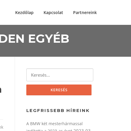
Kezdőlap
Kapcsolat
Partnereink
NDEN EGYÉB
Keresés:
a
LEGFRISSEBB HÍREINK
A BMW két mesterhármassal
ek
2023-03-
indította a 2023-as évet