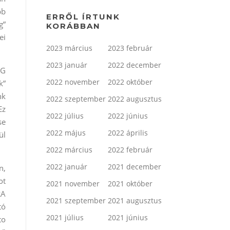
bb
ERRŐL ÍRTUNK
g”
KORÁBBAN
ei
2023 március
2023 február
2023 január
2022 december
AG
2022 november
2022 október
k”
nk
2022 szeptember
2022 augusztus
Ez
2022 július
2022 június
se
2022 május
2022 április
ül
2022 március
2022 február
2022 január
2021 december
n,
ot
2021 november
2021 október
RA
2021 szeptember
2021 augusztus
tó
2021 július
2021 június
to