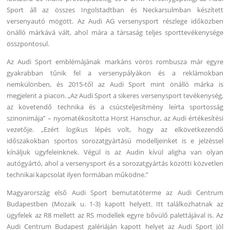
Sport áll az összes Ingolstadtban és Neckarsulmban készített
versenyautó mögött. Az Audi AG versenysport részlege időközben
önálló márkává vált, ahol mára a társaság teljes sporttevékenysége
összpontosul.
Az Audi Sport emblémájának markáns vörös rombusza már egyre
gyakrabban tűnik fel a versenypályákon és a reklámokban
nemkülönben, és 2015-től az Audi Sport mint önálló márka is
megjelent a piacon. „Az Audi Sport a sikeres versenysport tevékenység,
az követendő technika és a csúcsteljesítmény leírta sportosság
szinonimája” – nyomatékosította Horst Hanschur, az Audi értékesítési
vezetője. „Ezért logikus lépés volt, hogy az elkövetkezendő
időszakokban sportos sorozatgyártású modelljeinket is e jelzéssel
kínáljuk ügyfeleinknek. Végül is az Audin kívül aligha van olyan
autógyártó, ahol a versenysport és a sorozatgyártás közötti közvetlen
technikai kapcsolat ilyen formában működne.”
Magyarország első Audi Sport bemutatóterme az Audi Centrum
Budapestben (Mozaik u. 1-3) kapott helyett. Itt találkozhatnak az
ügyfelek az R8 mellett az RS modellek egyre bővülő palettájával is. Az
Audi Centrum Budapest galériáján kapott helyet az Audi Sport jól