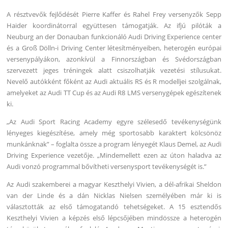
A résztvevők fejlődését Pierre Kaffer és Rahel Frey versenyzők Sepp
Haider koordinátorral együttesen támogatják. Az ifjú pilóták a
Neuburg an der Donauban funkcionáló Audi Driving Experience center
és a Groß Dölln-i Driving Center létesítményeiben, heterogén európai
versenypályákon, azonkívül a Finnországban és Svédországban
szervezett jeges tréningek alatt csiszolhatják vezetési stílusukat.
Nevelő autókként főként az Audi aktuális RS és R modelljei szolgálnak,
amelyeket az Audi TT Cup és az Audi R8 LMS versenygépek egészítenek
ki.
„Az Audi Sport Racing Academy egyre szélesedő tevékenységünk
lényeges kiegészítése, amely még sportosabb karaktert kölcsönöz
munkánknak” – foglalta össze a program lényegét Klaus Demel, az Audi
Driving Experience vezetője. „Mindemellett ezen az úton haladva az
Audi vonzó programmal bővítheti versenysport tevékenységét is.”
Az Audi szakemberei a magyar Keszthelyi Vivien, a dél-afrikai Sheldon
van der Linde és a dán Nicklas Nielsen személyében már ki is
választották az első támogatandó tehetségeket. A 15 esztendős
Keszthelyi Vivien a képzés első lépcsőjében mindössze a heterogén