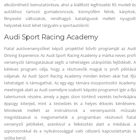
elkülöníthető bemutatórésze, ahol a kiállított legfrissebb RS modell és
autókhoz tartozó gumiabroncsok, könnyűfém felnik, kárpitok,
fényezési változatok, rendhagyó katalógusok mellett nyugodt
helyzetek közt lehet tárgyalni a sportautókról.
Audi Sport Racing Academy
Fiatal autóversenyzőket képző projekttel bővíti programját az Audi
Driving Experience. Az Audi Sport Racing Academy a márka neves profi
versenyzői támogatásával segíti a tehetséges utánpótlás fejlődését. A
kétéves program célja, hogy a résztvevők maguk is profi pilótává
váljanak. Az Audi Sport Racing Academy minden évben akár hat ifjú
tehetséget is támogathat. Az egy-egy témára összpontosító Academy
meetingek alatt az Audi személyre szabott képzési programot ígér a ifjú
talentumok részére, amely a jeges úton történő vezetés technikájára
éppúgy kiterjed, mint a testedzés és a helyes étkezés kérdéseire.
Mindezek mellett az instruktorok a versenyautók műszaki
megoldásaival is megismertetik a programban résztvevő fiatal
versenyző jelölteket, ezenkívül a felkészítés alatt a médiával, a
szponzorokkal és a nyilvánossággal való célszerű kapcsolattartás is
szóba kerül.