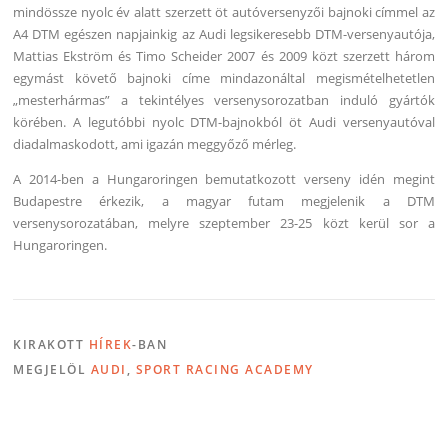
mindössze nyolc év alatt szerzett öt autóversenyzői bajnoki címmel az
A4 DTM egészen napjainkig az Audi legsikeresebb DTM-versenyautója,
Mattias Ekström és Timo Scheider 2007 és 2009 közt szerzett három
egymást követő bajnoki címe mindazonáltal megismételhetetlen
„mesterhármas” a tekintélyes versenysorozatban induló gyártók
körében. A legutóbbi nyolc DTM-bajnokból öt Audi versenyautóval
diadalmaskodott, ami igazán meggyőző mérleg.
A 2014-ben a Hungaroringen bemutatkozott verseny idén megint
Budapestre érkezik, a magyar futam megjelenik a DTM
versenysorozatában, melyre szeptember 23-25 közt kerül sor a
Hungaroringen.
KIRAKOTT
HÍREK
-BAN
MEGJELÖL
AUDI
,
SPORT RACING ACADEMY