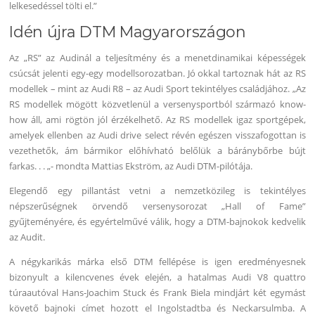
lelkesedéssel tölti el.”
Idén újra DTM Magyarországon
Az „RS” az Audinál a teljesítmény és a menetdinamikai képességek
csúcsát jelenti egy-egy modellsorozatban. Jó okkal tartoznak hát az RS
modellek – mint az Audi R8 – az Audi Sport tekintélyes családjához. „Az
RS modellek mögött közvetlenül a versenysportból származó know-
how áll, ami rögtön jól érzékelhető. Az RS modellek igaz sportgépek,
amelyek ellenben az Audi drive select révén egészen visszafogottan is
vezethetők, ám bármikor előhívható belőlük a báránybőrbe bújt
farkas. . . „- mondta Mattias Ekström, az Audi DTM-pilótája.
Elegendő egy pillantást vetni a nemzetközileg is tekintélyes
népszerűségnek örvendő versenysorozat „Hall of Fame”
gyűjteményére, és egyértelművé válik, hogy a DTM-bajnokok kedvelik
az Audit.
A négykarikás márka első DTM fellépése is igen eredményesnek
bizonyult a kilencvenes évek elején, a hatalmas Audi V8 quattro
túraautóval Hans-Joachim Stuck és Frank Biela mindjárt két egymást
követő bajnoki címet hozott el Ingolstadtba és Neckarsulmba. A