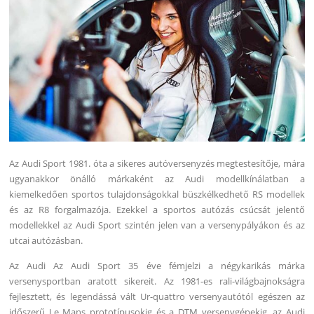
Az Audi Sport 1981. óta a sikeres autóversenyzés megtestesítője, mára
ugyanakkor önálló márkaként az Audi modellkínálatban a
kiemelkedően sportos tulajdonságokkal büszkélkedhető RS modellek
és az R8 forgalmazója. Ezekkel a sportos autózás csúcsát jelentő
modellekkel az Audi Sport szintén jelen van a versenypályákon és az
utcai autózásban.
Az Audi Az Audi Sport 35 éve fémjelzi a négykarikás márka
versenysportban aratott sikereit. Az 1981-es rali-világbajnokságra
fejlesztett, és legendássá vált Ur-quattro versenyautótól egészen az
időszerű Le Mans prototípusokig és a DTM versenygépekig, az Audi