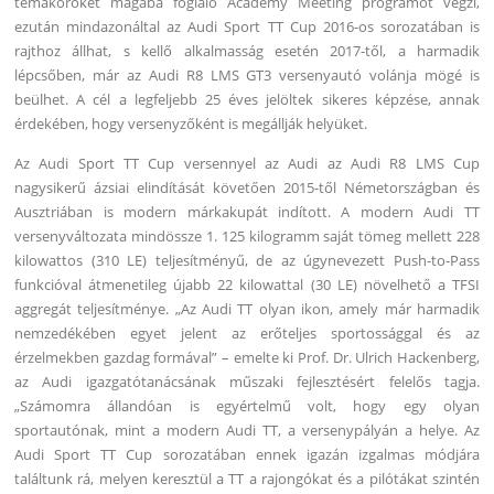
témaköröket magába foglaló Academy Meeting programot végzi,
ezután mindazonáltal az Audi Sport TT Cup 2016-os sorozatában is
rajthoz állhat, s kellő alkalmasság esetén 2017-től, a harmadik
lépcsőben, már az Audi R8 LMS GT3 versenyautó volánja mögé is
beülhet. A cél a legfeljebb 25 éves jelöltek sikeres képzése, annak
érdekében, hogy versenyzőként is megállják helyüket.
Az Audi Sport TT Cup versennyel az Audi az Audi R8 LMS Cup
nagysikerű ázsiai elindítását követően 2015-től Németországban és
Ausztriában is modern márkakupát indított. A modern Audi TT
versenyváltozata mindössze 1. 125 kilogramm saját tömeg mellett 228
kilowattos (310 LE) teljesítményű, de az úgynevezett Push-to-Pass
funkcióval átmenetileg újabb 22 kilowattal (30 LE) növelhető a TFSI
aggregát teljesítménye. „Az Audi TT olyan ikon, amely már harmadik
nemzedékében egyet jelent az erőteljes sportossággal és az
érzelmekben gazdag formával” – emelte ki Prof. Dr. Ulrich Hackenberg,
az Audi igazgatótanácsának műszaki fejlesztésért felelős tagja.
„Számomra állandóan is egyértelmű volt, hogy egy olyan
sportautónak, mint a modern Audi TT, a versenypályán a helye. Az
Audi Sport TT Cup sorozatában ennek igazán izgalmas módjára
találtunk rá, melyen keresztül a TT a rajongókat és a pilótákat szintén