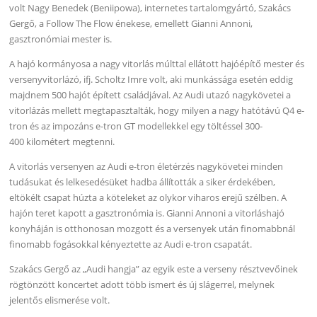
volt Nagy Benedek (Beniipowa), internetes tartalomgyártó, Szakács
Gergő, a Follow The Flow énekese, emellett Gianni Annoni,
gasztronómiai mester is.
A hajó kormányosa a nagy vitorlás múlttal ellátott hajóépítő mester és
versenyvitorlázó, ifj. Scholtz Imre volt, aki munkássága esetén eddig
majdnem 500 hajót épített családjával. Az Audi utazó nagykövetei a
vitorlázás mellett megtapasztalták, hogy milyen a nagy hatótávú Q4 e-
tron és az impozáns e-tron GT modellekkel egy töltéssel 300-
400 kilométert megtenni.
A vitorlás versenyen az Audi e-tron életérzés nagykövetei minden
tudásukat és lelkesedésüket hadba állították a siker érdekében,
eltökélt csapat húzta a köteleket az olykor viharos erejű szélben. A
hajón teret kapott a gasztronómia is. Gianni Annoni a vitorláshajó
konyháján is otthonosan mozgott és a versenyek után finomabbnál
finomabb fogásokkal kényeztette az Audi e-tron csapatát.
Szakács Gergő az „Audi hangja” az egyik este a verseny résztvevőinek
rögtönzött koncertet adott több ismert és új slágerrel, melynek
jelentős elismerése volt.