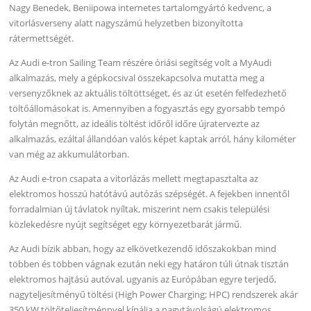
Nagy Benedek, Beniipowa internetes tartalomgyártó kedvenc, a
vitorlásverseny alatt nagyszámú helyzetben bizonyította
rátermettségét.
Az Audi e-tron Sailing Team részére óriási segítség volt a MyAudi
alkalmazás, mely a gépkocsival összekapcsolva mutatta meg a
versenyzőknek az aktuális töltöttséget, és az út esetén felfedezhető
töltőállomásokat is. Amennyiben a fogyasztás egy gyorsabb tempó
folytán megnőtt, az ideális töltést időről időre újratervezte az
alkalmazás, ezáltal állandóan valós képet kaptak arról, hány kilométer
van még az akkumulátorban.
Az Audi e-tron csapata a vitorlázás mellett megtapasztalta az
elektromos hosszú hatótávú autózás szépségét. A fejekben innentől
forradalmian új távlatok nyíltak, miszerint nem csakis települési
közlekedésre nyújt segítséget egy környezetbarát jármű.
Az Audi bízik abban, hogy az elkövetkezendő időszakokban mind
többen és többen vágnak ezután neki egy határon túli útnak tisztán
elektromos hajtású autóval, ugyanis az Európában egyre terjedő,
nagyteljesítményű töltési (High Power Charging; HPC) rendszerek akár
350 kW töltőteljesítménnyel kínálja a nagytávolságú elektromos