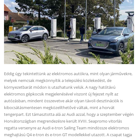
Eddig úgy tekintettünk az elektromos autókra, mint olyan járművekre,
melyek nemcsak megkönnyítik a települési közlekedést, de
környezetbarát módon is utazhatunk velük.
A nagy hatótávú
elektromos gépkocsik megjelenésével viszont új fejezet nyílt az
autózásban, mindent összevetve akár olyan távoli desztinációk is
kibocsátásmentesen megközelíthetővé váltak, mint a horvát
tengerpart. Ezt támasztotta alá az Audi azzal, hogy a szeptember végén
Horvátországban megrendezésre került XVIII. Seapromo vitorlás
regatta versenyre az Audi e-tron Sailing Team mindössze elektromos
meghajtású Q4 e-tron és e-tron GT modellekkel utazott. A csapat tagja