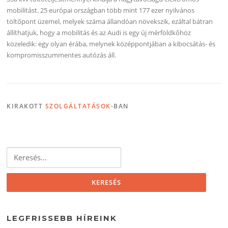
mobilitást. 25 európai országban több mint 177 ezer nyilvános
töltőpont üzemel, melyek száma állandóan növekszik, ezáltal bátran
állíthatjuk, hogy a mobilitás és az Audi is egy új mérföldkőhöz
közeledik: egy olyan érába, melynek középpontjában a kibocsátás- és
kompromisszummentes autózás áll.
KIRAKOTT
SZOLGÁLTATÁSOK
-BAN
Keresés:
LEGFRISSEBB HÍREINK