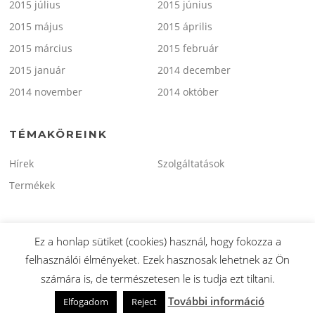
2015 július
2015 június
2015 május
2015 április
2015 március
2015 február
2015 január
2014 december
2014 november
2014 október
TÉMAKÖREINK
Hírek
Szolgáltatások
Termékek
Ez a honlap sütiket (cookies) használ, hogy fokozza a
felhasználói élményeket. Ezek hasznosak lehetnek az Ön
Copyright © 2026 minitaxi.hu. Minden Jog Fenntartva.
számára is, de természetesen le is tudja ezt tiltani.
Screenr parallax theme
által FameThemes
További információ
Elfogadom
Reject