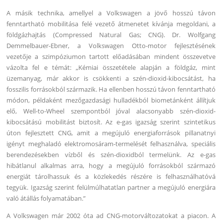
A másik technika, amellyel a Volkswagen a jövő hosszú távon
fenntartható mobilitása felé vezető átmenetet kívánja megoldani, a
földgázhajtás (Compressed Natural Gas; CNG). Dr. Wolfgang
Demmelbauer-Ebner, a Volkswagen Otto-motor fejlesztésének
vezetője a szimpóziumon tartott előadásában mindent összevetve
vázolta fel e témát: „Kémiai összetétele alapján a földgáz, mint
üzemanyag, már akkor is csökkenti a szén-dioxid-kibocsátást, ha
fosszilis forrásokból származik. Ha ellenben hosszú távon fenntartható
módon, példaként mezőgazdasági hulladékból biometánként állítjuk
elő, Well-to-Wheel szempontból jóval alacsonyabb szén-dioxid-
kibocsátású mobilitást biztosít. Az e-gas igazság szerint szintetikus
úton fejlesztett CNG, amit a megújuló energiaforrások pillanatnyi
igényt meghaladó elektromosáram-termelését felhasználva, speciális
berendezésekben vízből és szén-dioxidból termelünk. Az e-gas
hibátlanul alkalmas arra, hogy a megújuló forrásokból származó
energiát tárolhassuk és a közlekedés részére is felhasználhatóvá
tegyük. Igazság szerint felülmúlhatatlan partner a megújuló energiára
való átállás folyamatában.”
A Volkswagen már 2002 óta ad CNG-motorváltozatokat a piacon. A