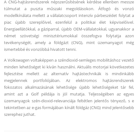
A CNG-hajtásrendszerek népszerűsítésének kérdése ellenben messze
túlmutat a puszta műszaki megoldásokon. Átfogó és vonzó
modellkínálata mellett a vállalatcsoport intenzív párbeszédet folytat a
piac újabb szereplőivel, ezenfelül a politikai élet képviselőivel.
Energiaellátókkal, a gáziparral, újabb OEM-vállalatokkal, ugyanakkor a
német szövetségi minisztériumokkal összefogva folytatja azon
tevékenységét, amely a földgázt (CNG), mint üzemanyagot még
ismertebbé és vonzóbbá hivatott tenni.
A Volkswagen voltaképpen a széndioxid-semleges mobilitáshoz vezető
minden lehetőséget ki kíván használni. Aktuális motorjai következetes
fejlesztése mellett az alternatív hajtástechnikák is mindinkább
megjelennek portfoliójában. Az elektromos hajtásrendszerek
fokozatos alkalmazásának lehetősége újabb lehetőségeket tár fel,
amint azt a Golf példája is jól mutatja. Teljességében az egyes
üzemanyagok szén-dioxid-relevanciája feltétlen jelentős tényező, s e
tekintetben az e-gas formájában kínált földgáz (CNG) mind jelentősebb
szerephez juthat.