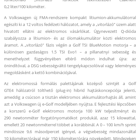
0,2 liter/100 kilométer.
A Volkswagen új FMA-rendszere kompakt lítiumion-akkumulátorral
egészíti ki a 12 voltos fedélzeti hálózatot, amely a „vitorlázó” üzem alatt
hivatott ellátni az elektromos vásárlókat. Úgynevezett Q-dióda
szabályozza a lítiumion- és az ólomakkumulátor közti elektromos
áramot. A „vitorlázó” fázis végén a Golf TSI BlueMotion motorja – a
különösen gazdaságos 1.5 TSI Evo1 – a pillanatnyi sebesség és
menethelyzet függvényében eltérő módon indulhat újra: az
önindítóval, a DSG sebességváltó tengelykapcsolóival vagy leleményes
megoldásként a kettő kombinációjával.
Az elektromossá formálás palettájának középső szintjét a Golf
GTE4 hálózatról tölthető (plug-in) hibrid hajtáskoncepciója jelenti,
ameddig a csúcson a tisztán elektromos akkumulátorhajtás áll, amint
azt a Volkswagen új e-Golf modelljében nyújtsa. E fejlesztési lépcsőben
a korszerű e-Golf elektromos motorja 100 kW teljesítményt és
290 newtonméter forgatónyomatékot produkál, azaz 15 kilowattal,
emellett 20 newtonméterrel többet a korábbinál. A 0 – 100 km/h sprint
mindössze 9,6 másodpercet igényel, a végsebesség mindazonáltal
10 kilométer/órával már 150 kilométer/órára növekedett. Mindezeken