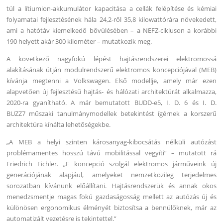
túl a lítiumion-akkumulátor kapacitása a cellák felépítése és kémiai
folyamatai fejlesztésének hála 24,2-ről 35,8 kilowattórára növekedett,
ami a hatótáv kiemelkedő bővülésében – a NEFZ-cikluson a korábbi
190 helyett akár 300 kilométer – mutatkozik meg.
A következő nagyfokú lépést hajtásrendszerei elektromossá
alakításának útján modulrendszerű elektromos koncepciójával (MEB)
kívánja megtenni a Volkswagen. Első modellje, amely már ezen
alapvetően új fejlesztésű hajtás- és hálózati architektúrát alkalmazza,
2020-ra gyanítható. A már bemutatott BUDD-e5, I. D. 6 és I. D.
BUZZ7 műszaki tanulmánymodellek betekintést ígérnek a korszerű
architektúra kínálta lehetőségekbe.
„A MEB a helyi szinten károsanyag-kibocsátás nélküli autózást
problémamentes hosszú távú mobilitással vegyíti” – mutatott rá
Friedrich Eichler. „E koncepció szolgál elektromos járműveink új
generációjának alapjául, amelyeket nemzetközileg terjedelmes
sorozatban kívánunk előállítani. Hajtásrendszerük és annak okos
menedzsmentje magas fokú gazdaságosság mellett az autózás új és
különösen ergonomikus élményét biztosítsa a bennülőknek, már az
automatizált vezetésre is tekintettel.”