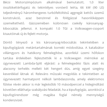
Bécsi Motorszimpózium alkalmával bemutatott, 1,0 liter
összlökettérfogatú és tekintélyes vonóerő leírta, 66 kW (90 LE)
teljesítményű háromhengeres turbófeltöltésű aggregát kettős üzemű
konstrukció, azaz benzinnel és földgázzal hasonlóképpen
üzemeltethető. Gázüzemében különösen csekély károsanyag-
kibocsátás jellemzi. A kompakt 1.0 TGI a Volkswagen-csoport
kisautóinak új és fejlett motorja.
Döntő tényező a kis károsanyag-kibocsátás tekintetében a
kipufogógázok metántartalmának korrekt módosítása. A katalizátor
villámgyors és hatékony felmelegítése, azonfelül üzemi hőfokon
tartása érdekében fejlesztették ki a Volkswagen mérnökei az
úgynevezett Lambda-Split eljárást: a felmelegedési fázis alatt és
alacsony terhelés mellett két hengert dús, amíg egyet szegény
keverékkel látnak el. Releváns műszaki megoldás e tekintetben az
úgynevezett harmatpont nélküli lambdaszonda, amely elektromos
fűtése révén akkor is már legkésőbb 10 másodperccel a hidegindítást
követően elláthatja szabályzási feladatát, ha a kipufogógáz, azonkívül a
kipufogórendszer még magába foglal némely mennyiségű
kondenzvizet.