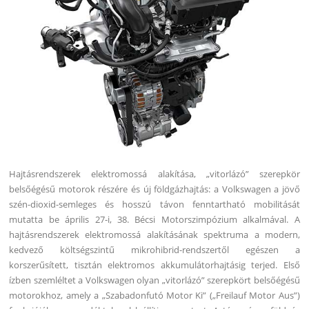
Hajtásrendszerek elektromossá alakítása, „vitorlázó” szerepkör
belsőégésű motorok részére és új földgázhajtás: a Volkswagen a jövő
szén-dioxid-semleges és hosszú távon fenntartható mobilitását
mutatta be április 27-i, 38. Bécsi Motorszimpózium alkalmával.
A
hajtásrendszerek elektromossá alakításának spektruma a modern,
kedvező költségszintű mikrohibrid-rendszertől egészen a
korszerűsített, tisztán elektromos akkumulátorhajtásig terjed. Első
ízben szemléltet a Volkswagen olyan „vitorlázó” szerepkört belsőégésű
motorokhoz, amely a „Szabadonfutó Motor Ki” („Freilauf Motor Aus”)