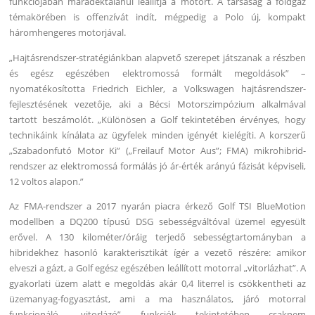
funkciójában maradéktalanul leállítja a motort. A társaság a földgáz
témakörében is offenzívát indít, mégpedig a Polo új, kompakt
háromhengeres motorjával.
„Hajtásrendszer-stratégiánkban alapvető szerepet játszanak a részben
és egész egészében elektromossá formált megoldások” –
nyomatékosította Friedrich Eichler, a Volkswagen hajtásrendszer-
fejlesztésének vezetője, aki a Bécsi Motorszimpózium alkalmával
tartott beszámolót. „Különösen a Golf tekintetében érvényes, hogy
technikáink kínálata az ügyfelek minden igényét kielégíti. A korszerű
„Szabadonfutó Motor Ki” („Freilauf Motor Aus”; FMA) mikrohibrid-
rendszer az elektromossá formálás jó ár-érték arányú fázisát képviseli,
12 voltos alapon.”
Az FMA-rendszer a 2017 nyarán piacra érkező Golf TSI BlueMotion
modellben a DQ200 típusú DSG sebességváltóval üzemel egyesült
erővel. A 130 kilométer/óráig terjedő sebességtartományban a
hibridekhez hasonló karakterisztikát ígér a vezető részére: amikor
elveszi a gázt, a Golf egész egészében leállított motorral „vitorlázhat”. A
gyakorlati üzem alatt e megoldás akár 0,4 literrel is csökkentheti az
üzemanyag-fogyasztást, ami a ma használatos, járó motorral
funkcionáló „vitorlázó” funkciók tekintetében csaknem