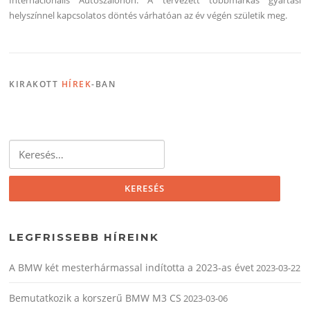
Internacionális Autószalonon. A tervezett többmárkás gyártási
helyszínnel kapcsolatos döntés várhatóan az év végén születik meg.
KIRAKOTT
HÍREK
-BAN
Keresés:
LEGFRISSEBB HÍREINK
A BMW két mesterhármassal indította a 2023-as évet
2023-03-22
Bemutatkozik a korszerű BMW M3 CS
2023-03-06