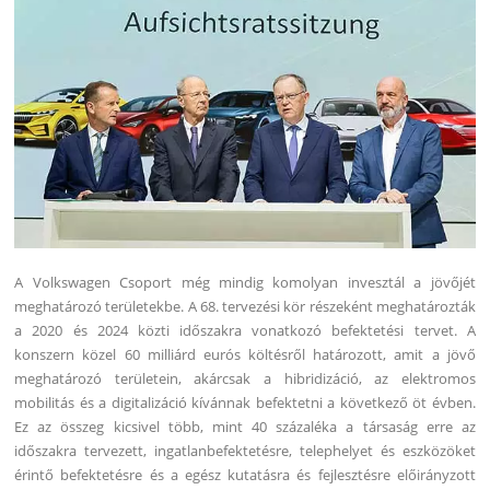
A Volkswagen Csoport még mindig komolyan invesztál a jövőjét
meghatározó területekbe. A 68. tervezési kör részeként meghatározták
a 2020 és 2024 közti időszakra vonatkozó befektetési tervet. A
konszern közel 60 milliárd eurós költésről határozott, amit a jövő
meghatározó területein, akárcsak a hibridizáció, az elektromos
mobilitás és a digitalizáció kívánnak befektetni a következő öt évben.
Ez az összeg kicsivel több, mint 40 százaléka a társaság erre az
időszakra tervezett, ingatlanbefektetésre, telephelyet és eszközöket
érintő befektetésre és a egész kutatásra és fejlesztésre előirányzott