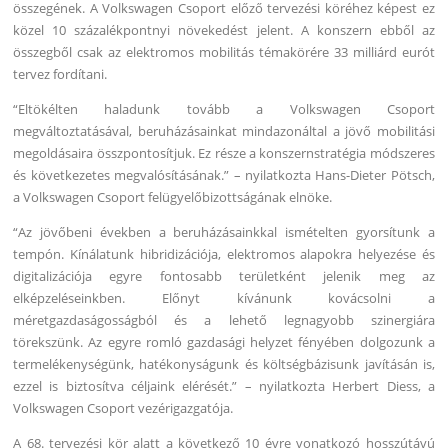
összegének. A Volkswagen Csoport előző tervezési köréhez képest ez
közel 10 százalékpontnyi növekedést jelent. A konszern ebből az
összegből csak az elektromos mobilitás témakörére 33 milliárd eurót
tervez fordítani.
“Eltökélten haladunk tovább a Volkswagen Csoport
megváltoztatásával, beruházásainkat mindazonáltal a jövő mobilitási
megoldásaira összpontosítjuk. Ez része a konszernstratégia módszeres
és következetes megvalósításának.” – nyilatkozta Hans-Dieter Pötsch,
a Volkswagen Csoport felügyelőbizottságának elnöke.
“Az jövőbeni években a beruházásainkkal ismételten gyorsítunk a
tempón. Kínálatunk hibridizációja, elektromos alapokra helyezése és
digitalizációja egyre fontosabb területként jelenik meg az
elképzeléseinkben. Előnyt kívánunk kovácsolni a
méretgazdaságosságból és a lehető legnagyobb szinergiára
törekszünk. Az egyre romló gazdasági helyzet fényében dolgozunk a
termelékenységünk, hatékonyságunk és költségbázisunk javításán is,
ezzel is biztosítva céljaink elérését.” – nyilatkozta Herbert Diess, a
Volkswagen Csoport vezérigazgatója.
A 68. tervezési kör alatt a következő 10 évre vonatkozó hosszútávú