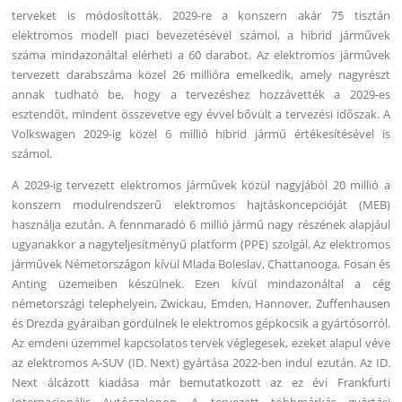
terveket is módosították. 2029-re a konszern akár 75 tisztán
elektromos modell piaci bevezetésével számol, a hibrid járművek
száma mindazonáltal elérheti a 60 darabot. Az elektromos járművek
tervezett darabszáma közel 26 millióra emelkedik, amely nagyrészt
annak tudható be, hogy a tervezéshez hozzávették a 2029-es
esztendőt, mindent összevetve egy évvel bővült a tervezési időszak. A
Volkswagen 2029-ig közel 6 millió hibrid jármű értékesítésével is
számol.
A 2029-ig tervezett elektromos járművek közül nagyjából 20 millió a
konszern modulrendszerű elektromos hajtáskoncepcióját (MEB)
használja ezután. A fennmaradó 6 millió jármű nagy részének alapjául
ugyanakkor a nagyteljesítményű platform (PPE) szolgál. Az elektromos
járművek Németországon kívül Mlada Boleslav, Chattanooga, Fosan és
Anting üzemeiben készülnek. Ezen kívül mindazonáltal a cég
németországi telephelyein, Zwickau, Emden, Hannover, Zuffenhausen
és Drezda gyáraiban gördülnek le elektromos gépkocsik a gyártósorról.
Az emdeni üzemmel kapcsolatos tervek véglegesek, ezeket alapul véve
az elektromos A-SUV (ID. Next) gyártása 2022-ben indul ezután. Az ID.
Next álcázott kiadása már bemutatkozott az ez évi Frankfurti