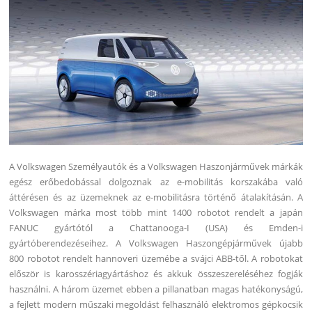
A Volkswagen Személyautók és a Volkswagen Haszonjárművek márkák
egész erőbedobással dolgoznak az e-mobilitás korszakába való
áttérésen és az üzemeknek az e-mobilitásra történő átalakításán.
A
Volkswagen márka most több mint 1400 robotot rendelt a japán
FANUC gyártótól a Chattanooga-I (USA) és Emden-i
gyártóberendezéseihez. A Volkswagen Haszongépjárművek újabb
800 robotot rendelt hannoveri üzemébe a svájci ABB-től. A robotokat
először is karosszériagyártáshoz és akkuk összeszereléséhez fogják
használni. A három üzemet ebben a pillanatban magas hatékonyságú,
a fejlett modern műszaki megoldást felhasználó elektromos gépkocsik