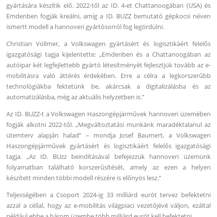
gyártására készítik elő. 2022-től az ID. 4-et Chattanoogában (USA) és
Emdenben fogják kreálni, amíg a ID. BUZZ bemutató gépkocsi néven
ismertt modell a hannoveri gyártósorról fog legördülni.
Christian Vollmer, a Volkswagen gyártásért és logisztikáért felelős
igazgatósági tagja kijelentette: „Emdenben és a Chattanoogában az
autóipar két legfejlettebb gyártó létesítményét fejlesztjük tovább az e-
mobilitásra való áttérés érdekében. Erre a célra a legkorszerűbb
technológiákba fektetünk be, akárcsak a digitalizálásba és az
automatizálásba, még az aktuális helyzetben is.”
Az ID. BUZZ-t a Volkswagen Haszongépjárművek hannoveri üzemében
fogják alkotni 2022-től. „Megváltoztatási munkánk maradéktalanul az
ütemterv alapján halad” – mondja Josef Baumert, a Volkswagen
Haszongépjárművek gyártásért és logisztikáért felelős igazgatósági
tagja. „Az ID. BUzz beindításával befejezzük hannoveri üzemünk
folyamatban található korszerűsítését, amely az ezen a helyen
készített minden többi modell részére is előnyös lesz.”
Teljességében a Csoport 2024-ig 33 milliárd eurót tervez befektetni
azzal a céllal, hogy az e-mobilitás világpiaci vezetőjévé váljon, ezáltal
például ebbe a három üzembe több milliárd eurót kell befektetni.