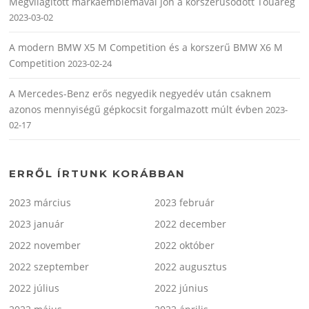
Megvilágított márkaemblémával jön a korszerűsödött Touareg
2023-03-02
A modern BMW X5 M Competition és a korszerű BMW X6 M
Competition
2023-02-24
A Mercedes-Benz erős negyedik negyedév után csaknem
azonos mennyiségű gépkocsit forgalmazott múlt évben
2023-
02-17
ERRŐL ÍRTUNK KORÁBBAN
2023 március
2023 február
2023 január
2022 december
2022 november
2022 október
2022 szeptember
2022 augusztus
2022 július
2022 június