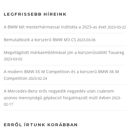
LEGFRISSEBB HÍREINK
A BMW két mesterhármassal indította a 2023-as évet
2023-03-22
Bemutatkozik a korszerű BMW M3 CS
2023-03-06
Megvilágított márkaemblémával jön a korszerűsödött Touareg
2023-03-02
A modern BMW X5 M Competition és a korszerű BMW X6 M
Competition
2023-02-24
A Mercedes-Benz erős negyedik negyedév után csaknem
azonos mennyiségű gépkocsit forgalmazott múlt évben
2023-
02-17
ERRŐL ÍRTUNK KORÁBBAN