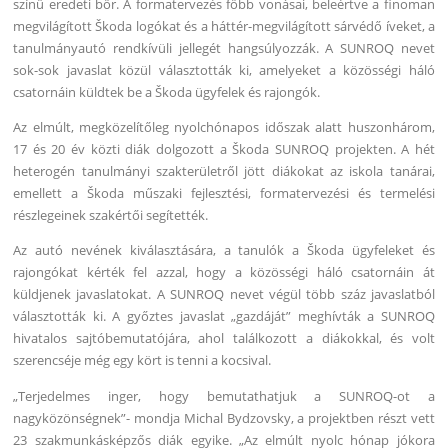
színű eredeti bőr.
A formatervezés főbb vonásai, beleértve a finoman
megvilágított Škoda logókat és a háttér-megvilágított sárvédő íveket, a
tanulmányautó rendkívüli jellegét hangsúlyozzák. A SUNROQ nevet
sok-sok javaslat közül választották ki, amelyeket a közösségi háló
csatornáin küldtek be a Škoda ügyfelek és rajongók.
Az elmúlt, megközelítőleg nyolchónapos időszak alatt huszonhárom,
17 és 20 év közti diák dolgozott a Škoda SUNROQ projekten. A hét
heterogén tanulmányi szakterületről jött diákokat az iskola tanárai,
emellett a Škoda műszaki fejlesztési, formatervezési és termelési
részlegeinek szakértői segítették.
Az autó nevének kiválasztására, a tanulók a Škoda ügyfeleket és
rajongókat kérték fel azzal, hogy a közösségi háló csatornáin át
küldjenek javaslatokat. A SUNROQ nevet végül több száz javaslatból
választották ki. A győztes javaslat „gazdáját” meghívták a SUNROQ
hivatalos sajtóbemutatójára, ahol találkozott a diákokkal, és volt
szerencséje még egy kört is tenni a kocsival.
„Terjedelmes inger, hogy bemutathatjuk a SUNROQ-ot a
nagyközönségnek”- mondja Michal Bydzovsky, a projektben részt vett
23 szakmunkásképzős diák egyike. „Az elmúlt nyolc hónap jókora