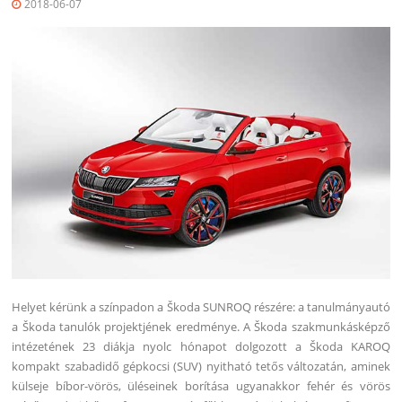
2018-06-07
Helyet kérünk a színpadon a Škoda SUNROQ részére: a tanulmányautó
a Škoda tanulók projektjének eredménye. A Škoda szakmunkásképző
intézetének 23 diákja nyolc hónapot dolgozott a Škoda KAROQ
kompakt szabadidő gépkocsi (SUV) nyitható tetős változatán, aminek
külseje bíbor-vörös, üléseinek borítása ugyanakkor fehér és vörös