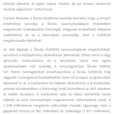
kihívást jelentett az egész csapat részére, de azt hiszem, észbontó
munkát végeztünk”- tette hozzá.
Carsten Brandes, a Škoda Akadémia vezetője kiemelte, hogy „a project
eredménye tanúsítja a Škoda szakmunkásképző intézetében
megszerzett szakképesítés minőségét. Világosan érzékelhető diákjaink
szakértelme, és az a tekintélyes szenvedély, amit a SUNROQ
megalkotásába fektettek”.
Az első lépések a Škoda SUNROQ karosszériájának megerősítését,
azonkívül a tetőépítmény eltávolítását jelentették. Ehhez mind a négy
ajtónyílás módosítására, és a lenyitható hátsó rész egész
újratervezésére volt szükség. A sorozatgyártású Škoda KAROQ
521 literes csomagterével összehasonlítva a Škoda SUNROQ még
nagyobb csomagtérrel büszkélkedhet. Ezen túl a csapat új ajtóborítást
fejlesztett ki az A-oszlopokon és teljesen eltávolította a B-oszlopokat,
aminek következtében a biztonsági övek közvetlenül az első üléseken
át kellett átvezetni. A módosított első és hátsó lökhárítók teszik
teljessé az autó karosszériáján megvalósított változtatások sorát. A
2 638 milliméteres tengelytáv változatlan maradt, ugyanúgy, mint a
gépjármű hossza (4 382 milliméter) és szélessége (1 811 milliméter),