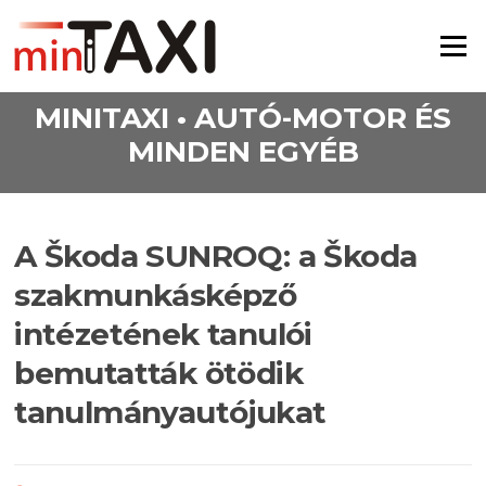
Ugrás a tartalomra
Menü
MINITAXI • AUTÓ-MOTOR ÉS
MINDEN EGYÉB
A Škoda SUNROQ: a Škoda
szakmunkásképző
intézetének tanulói
bemutatták ötödik
tanulmányautójukat