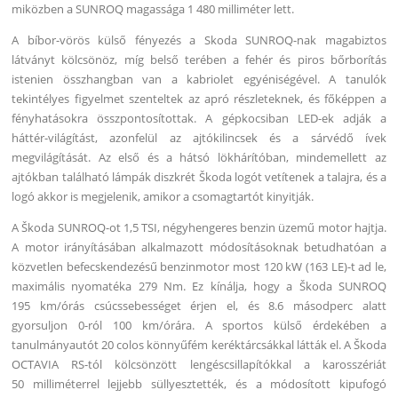
miközben a SUNROQ magassága 1 480 milliméter lett.
A bíbor-vörös külső fényezés a Skoda SUNROQ-nak magabiztos
látványt kölcsönöz, míg belső terében a fehér és piros bőrborítás
istenien összhangban van a kabriolet egyéniségével. A tanulók
tekintélyes figyelmet szenteltek az apró részleteknek, és főképpen a
fényhatásokra összpontosítottak. A gépkocsiban LED-ek adják a
háttér-világítást, azonfelül az ajtókilincsek és a sárvédő ívek
megvilágítását. Az első és a hátsó lökhárítóban, mindemellett az
ajtókban található lámpák diszkrét Škoda logót vetítenek a talajra, és a
logó akkor is megjelenik, amikor a csomagtartót kinyitják.
A Škoda SUNROQ-ot 1,5 TSI, négyhengeres benzin üzemű motor hajtja.
A motor irányításában alkalmazott módosításoknak betudhatóan a
közvetlen befecskendezésű benzinmotor most 120 kW (163 LE)-t ad le,
maximális nyomatéka 279 Nm. Ez kínálja, hogy a Škoda SUNROQ
195 km/órás csúcssebességet érjen el, és 8.6 másodperc alatt
gyorsuljon 0-ról 100 km/órára. A sportos külső érdekében a
tanulmányautót 20 colos könnyűfém keréktárcsákkal látták el. A Škoda
OCTAVIA RS-tól kölcsönzött lengéscsillapítókkal a karosszériát
50 milliméterrel lejjebb süllyesztették, és a módosított kipufogó