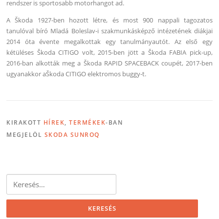
rendszer is sportosabb motorhangot ad.
A Škoda 1927-ben hozott létre, és most 900 nappali tagozatos
tanulóval bíró Mladá Boleslav-i szakmunkásképző intézetének diákjai
2014 óta évente megalkottak egy tanulmányautót. Az első egy
kétüléses Škoda CITIGO volt, 2015-ben jött a Škoda FABIA pick-up,
2016-ban alkották meg a Škoda RAPID SPACEBACK coupét, 2017-ben
ugyanakkor aŠkoda CITIGO elektromos buggy-t.
KIRAKOTT
HÍREK
,
TERMÉKEK
-BAN
MEGJELÖL
SKODA SUNROQ
Keresés: