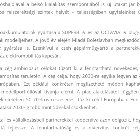
óshajójával a belső kialakítás szempontjából is új utakat jár b
felszereltségi szintek helyét – teljességében ügyfeleinket ú
ajtóakkumulátorok gyártása a SUPERB iV és az OCTAVIA iV plug-
k modelljeihez. A jövő év elején Mladá Boleslavban megkezdőd
gyártása is. Ezenkívül a cseh gépjárműgyártó a partnerekk
e az elektromobilitás kapcsán.
ég ambiciózus célokat tűzött ki a fenntartható növekedés,
llamosítás területén. A cég célja, hogy 2030-ra egyike legyen az 
urópában. Ezt például konkrétan megfizethetó módon kapha
modellportfólióval kívánja elérni. A piac alakulásától függően
tekintetében 50-70%-os részesedést tűz ki célul Európában. Enn
sátása 2030-ig több mint 50%-kal csökkenhet.
kai és vállalkozásbeli partnerekkel kooperálva azon dolgozik, ho
ttá fejlessze. A fenntarthatóság és a diverzitás konkrét célj