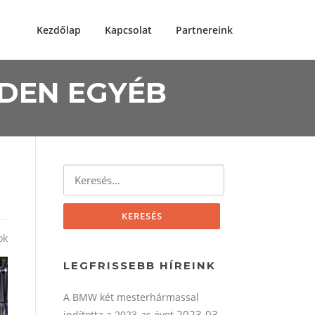
Kezdőlap
Kapcsolat
Partnereink
NDEN EGYÉB
Keresés:
ok
LEGFRISSEBB HÍREINK
A BMW két mesterhármassal
2023-03-
indította a 2023-as évet