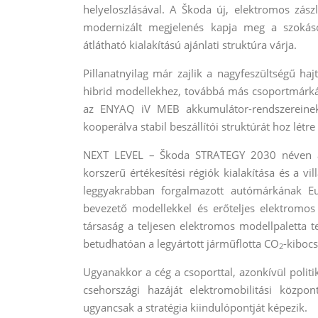
helyeloszlásával. A Škoda új, elektromos zászl
modernizált megjelenés kapja meg a szokásos 
átlátható kialakítású ajánlati struktúra várja.
Pillanatnyilag már zajlik a nagyfeszültségű h
hibrid modellekhez, továbbá más csoportmárká
az ENYAQ iV MEB akkumulátor-rendszereinek 
kooperálva stabil beszállítói struktúrát hoz létr
NEXT LEVEL – Škoda STRATEGY 2030 néven a c
korszerű értékesítési régiók kialakítása és a vi
leggyakrabban forgalmazott autómárkának E
bevezető modellekkel és erőteljes elektromos 
társaság a teljesen elektromos modellpaletta 
betudhatóan a legyártott járműflotta CO
-kiboc
2
Ugyanakkor a cég a csoporttal, azonkívül politi
csehországi hazáját elektromobilitási közpon
ugyancsak a stratégia kiindulópontját képezik.