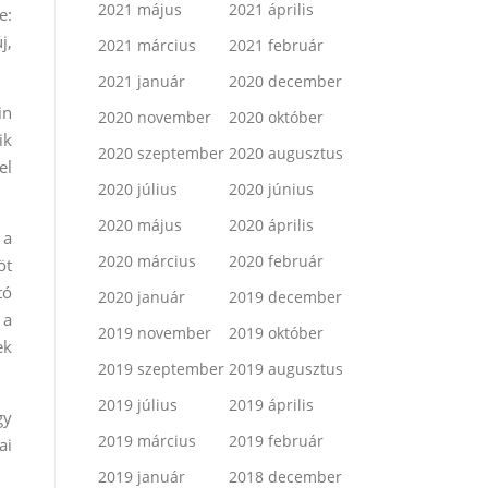
2021 május
2021 április
e:
j,
2021 március
2021 február
2021 január
2020 december
in
2020 november
2020 október
ik
2020 szeptember
2020 augusztus
el
2020 július
2020 június
2020 május
2020 április
 a
2020 március
2020 február
öt
tó
2020 január
2019 december
 a
2019 november
2019 október
ek
2019 szeptember
2019 augusztus
2019 július
2019 április
gy
2019 március
2019 február
ai
2019 január
2018 december