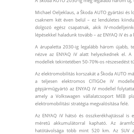
A Škoda AUTO 2030-ig még legalább három új, te
Michael Oeljeklaus, a Škoda AUTO gyártási és lo
csaknem két éven belül – ez lendületes kiindu
dolgozó egész csapatnak, akik iV-modelljein
lépésekkel haladunk tovább – az ENYAQ iV és a k
A árupaletta 2030-ig legalább három újabb, t
nézve az ENYAQ iV alatt helyezkednek el. A 
modellek tekintetében 50-70%-os részesedést tű
Az elektromobilitás korszakát a Škoda AUTO má
a teljesen elektromos CITIGOe iV modell
gépjárműgyártó az ENYAQ iV modellel folytatta 
amely a Volkswagen vállalatcsoport MEB pla
elektromobilitási stratégia megvalósítása felé.
Az ENYAQ iV hátsó és összkerékhajtással is el
méretű akkumulátorral kapható. Az áramfo
hatótávolsága több mint 520 km. Az SUV a 