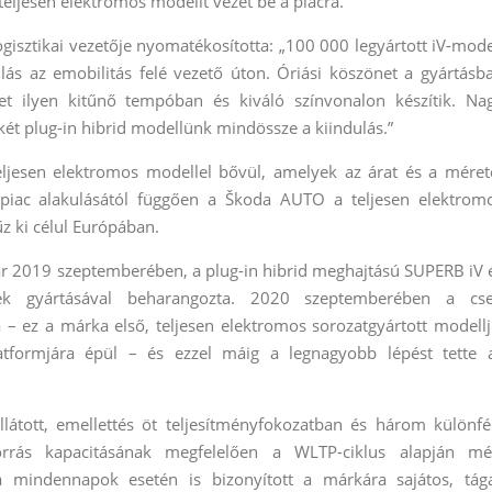
ljesen elektromos modellt vezet be a piacra.
gisztikai vezetője nyomatékosította: „100 000 legyártott iV-mode
lás az emobilitás felé vezető úton. Óriási köszönet a gyártásb
ket ilyen kitűnő tempóban és kiváló színvonalon készítik. Na
ét plug-in hibrid modellünk mindössze a kiindulás.”
eljesen elektromos modellel bővül, amelyek az árat és a méret
piac alakulásától függően a Škoda AUTO a teljesen elektrom
z ki célul Európában.
r 2019 szeptemberében, a plug-in hibrid meghajtású SUPERB iV 
ek gyártásával beharangozta. 2020 szeptemberében a cs
– ez a márka első, teljesen elektromos sorozatgyártott modellj
tformjára épül – és ezzel máig a legnagyobb lépést tette 
látott, emellettés öt teljesítményfokozatban és három különfé
rrás kapacitásának megfelelően a WLTP-ciklus alapján mé
mindennapok esetén is bizonyított a márkára sajátos, tág