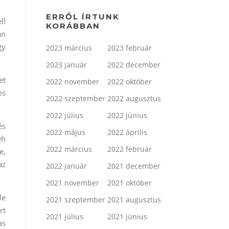
ERRŐL ÍRTUNK
ll
KORÁBBAN
an
gy
2023 március
2023 február
2023 január
2022 december
et
2022 november
2022 október
os
2022 szeptember
2022 augusztus
2022 július
2022 június
és
2022 május
2022 április
eh
2022 március
2022 február
e,
az
2022 január
2021 december
2021 november
2021 október
le
2021 szeptember
2021 augusztus
rt
2021 július
2021 június
as