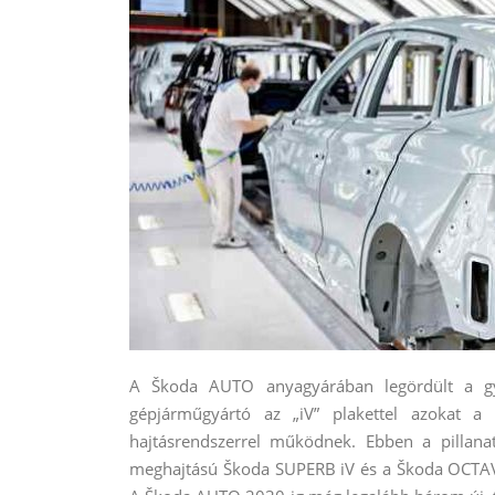
A Škoda AUTO anyagyárában legördült a gy
gépjárműgyártó az „iV” plakettel azokat a 
hajtásrendszerrel működnek. Ebben a pillana
meghajtású Škoda SUPERB iV és a Škoda OCTAVI