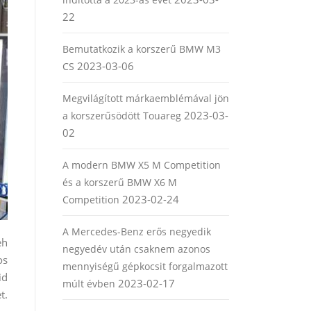
22
Bemutatkozik a korszerű BMW M3
2023-03-06
CS
Megvilágított márkaemblémával jön
2023-03-
a korszerűsödött Touareg
02
A modern BMW X5 M Competition
és a korszerű BMW X6 M
2023-02-24
Competition
A Mercedes-Benz erős negyedik
eh
negyedév után csaknem azonos
os
mennyiségű gépkocsit forgalmazott
id
2023-02-17
múlt évben
t.