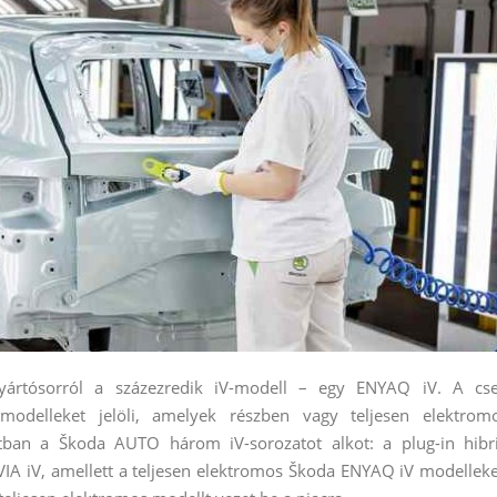
ártósorról a százezredik iV-modell – egy ENYAQ iV. A cs
modelleket jelöli, amelyek részben vagy teljesen elektrom
tban a Škoda AUTO három iV-sorozatot alkot: a plug-in hibr
A iV, amellett a teljesen elektromos Škoda ENYAQ iV modelleke