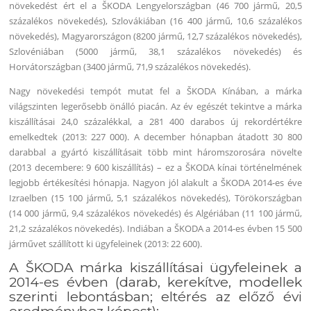
növekedést ért el a ŠKODA Lengyelországban (46 700 jármű, 20,5
százalékos növekedés), Szlovákiában (16 400 jármű, 10,6 százalékos
növekedés), Magyarországon (8200 jármű, 12,7 százalékos növekedés),
Szlovéniában (5000 jármű, 38,1 százalékos növekedés) és
Horvátországban (3400 jármű, 71,9 százalékos növekedés).
Nagy növekedési tempót mutat fel a ŠKODA Kínában, a márka
világszinten legerősebb önálló piacán. Az év egészét tekintve a márka
kiszállításai 24,0 százalékkal, a 281 400 darabos új rekordértékre
emelkedtek (2013: 227 000). A december hónapban átadott 30 800
darabbal a gyártó kiszállításait több mint háromszorosára növelte
(2013 decembere: 9 600 kiszállítás) – ez a ŠKODA kínai történelmének
legjobb értékesítési hónapja. Nagyon jól alakult a ŠKODA 2014-es éve
Izraelben (15 100 jármű, 5,1 százalékos növekedés), Törökországban
(14 000 jármű, 9,4 százalékos növekedés) és Algériában (11 100 jármű,
21,2 százalékos növekedés). Indiában a ŠKODA a 2014-es évben 15 500
járművet szállított ki ügyfeleinek (2013: 22 600).
A ŠKODA márka kiszállításai ügyfeleinek a
2014-es évben (darab, kerekítve, modellek
szerinti lebontásban; eltérés az előző évi
eredményhez képest):