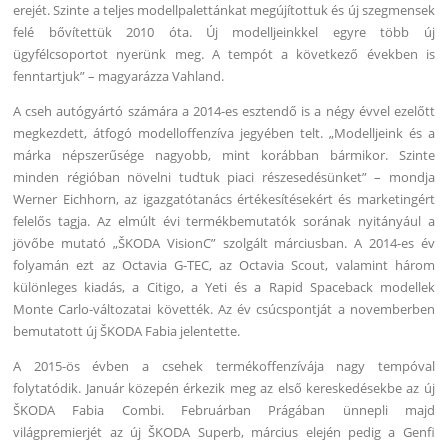
erejét. Szinte a teljes modellpalettánkat megújítottuk és új szegmensek
felé bővítettük 2010 óta. Új modelljeinkkel egyre több új
ügyfélcsoportot nyerünk meg. A tempót a következő években is
fenntartjuk” – magyarázza Vahland.
A cseh autógyártó számára a 2014-es esztendő is a négy évvel ezelőtt
megkezdett, átfogó modelloffenzíva jegyében telt. „Modelljeink és a
márka népszerűsége nagyobb, mint korábban bármikor. Szinte
minden régióban növelni tudtuk piaci részesedésünket” – mondja
Werner Eichhorn, az igazgatótanács értékesítésekért és marketingért
felelős tagja. Az elmúlt évi termékbemutatók sorának nyitányául a
jövőbe mutató „ŠKODA VisionC” szolgált márciusban. A 2014-es év
folyamán ezt az Octavia G-TEC, az Octavia Scout, valamint három
különleges kiadás, a Citigo, a Yeti és a Rapid Spaceback modellek
Monte Carlo-változatai követték. Az év csúcspontját a novemberben
bemutatott új ŠKODA Fabia jelentette.
A 2015-ös évben a csehek termékoffenzívája nagy tempóval
folytatódik. Január közepén érkezik meg az első kereskedésekbe az új
ŠKODA Fabia Combi. Februárban Prágában ünnepli majd
világpremierjét az új ŠKODA Superb, március elején pedig a Genfi