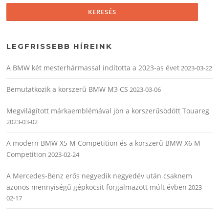
LEGFRISSEBB HÍREINK
A BMW két mesterhármassal indította a 2023-as évet
2023-03-22
Bemutatkozik a korszerű BMW M3 CS
2023-03-06
Megvilágított márkaemblémával jön a korszerűsödött Touareg
2023-03-02
A modern BMW X5 M Competition és a korszerű BMW X6 M
Competition
2023-02-24
A Mercedes-Benz erős negyedik negyedév után csaknem
azonos mennyiségű gépkocsit forgalmazott múlt évben
2023-
02-17