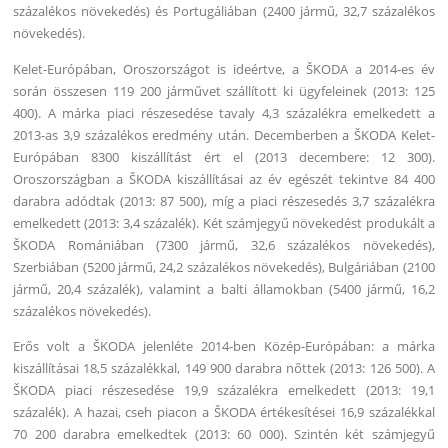
százalékos növekedés) és Portugáliában (2400 jármű, 32,7 százalékos
növekedés).
Kelet-Európában, Oroszországot is ideértve, a ŠKODA a 2014-es év
során összesen 119 200 járművet szállított ki ügyfeleinek (2013: 125
400). A márka piaci részesedése tavaly 4,3 százalékra emelkedett a
2013-as 3,9 százalékos eredmény után. Decemberben a ŠKODA Kelet-
Európában 8300 kiszállítást ért el (2013 decembere: 12 300).
Oroszországban a ŠKODA kiszállításai az év egészét tekintve 84 400
darabra adódtak (2013: 87 500), míg a piaci részesedés 3,7 százalékra
emelkedett (2013: 3,4 százalék). Két számjegyű növekedést produkált a
ŠKODA Romániában (7300 jármű, 32,6 százalékos növekedés),
Szerbiában (5200 jármű, 24,2 százalékos növekedés), Bulgáriában (2100
jármű, 20,4 százalék), valamint a balti államokban (5400 jármű, 16,2
százalékos növekedés).
Erős volt a ŠKODA jelenléte 2014-ben Közép-Európában: a márka
kiszállításai 18,5 százalékkal, 149 900 darabra nőttek (2013: 126 500). A
ŠKODA piaci részesedése 19,9 százalékra emelkedett (2013: 19,1
százalék). A hazai, cseh piacon a ŠKODA értékesítései 16,9 százalékkal
70 200 darabra emelkedtek (2013: 60 000). Szintén két számjegyű