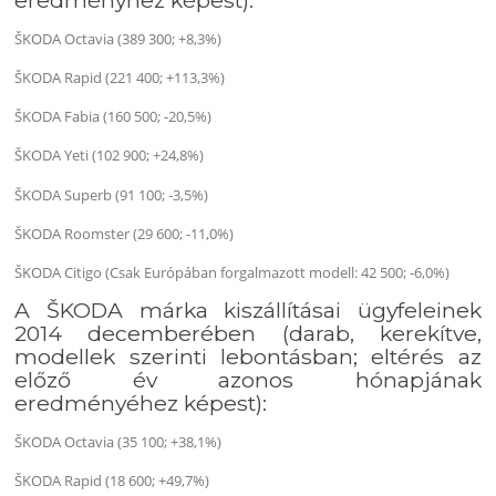
ŠKODA Octavia (389 300; +8,3%)
ŠKODA Rapid (221 400; +113,3%)
ŠKODA Fabia (160 500; -20,5%)
ŠKODA Yeti (102 900; +24,8%)
ŠKODA Superb (91 100; -3,5%)
ŠKODA Roomster (29 600; -11,0%)
ŠKODA Citigo (Csak Európában forgalmazott modell: 42 500; -6,0%)
A ŠKODA márka kiszállításai ügyfeleinek
2014 decemberében (darab, kerekítve,
modellek szerinti lebontásban; eltérés az
előző év azonos hónapjának
eredményéhez képest):
ŠKODA Octavia (35 100; +38,1%)
ŠKODA Rapid (18 600; +49,7%)