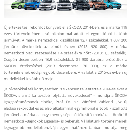
Új értékesítési rekordot könyvelt el a ŠKODA 2014-ben, és a márka 119
éves történelmében első alkalommal adott el egymilliónál is több
járművet. A márka nemzetközi kiszállításai 12,7 százalékkal, 1 037 200
járműre növekedtek az elmúlt évben (2013: 920 800). A márka
nemzetközi piaci részesedése 1,4 százalékra nőtt (2013: 1,3 százalék).
Csupán decemberben 16,9 százalékkal, 81 900 darabra erősödtek a
ŠKODA értékesítései (2013 decembere: 70 000), ez a márka
történelmének eddigi legjobb decembere. A vállalat a 2015-ös évben új
modellekkel tovább nő majd.
„Kihívásokkal teli környezetben is sikeresen teljesítette a 2014-es évet a
ŠKODA, s a márka tovább folytatta növekedését” – mondja a ŠKODA
igazgatótanácsának elnöke, Prof. Dr. h.c. Winfried Vahland. „Az új
eladási rekorddal és az első alkalommal egymilliónál is több kiszállított
járművel a márka a nagy mennyiséget értékesítő márkákat tömörítő
nemzetközi »Bajnokok Ligájába« is bekerült. Vállalatunk történelmének
legnagyobb modelloffenzívája egyre határozottabban mutatja meg