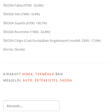
ŠKODA Fabia (9700; -32,8%)
ŠKODA Yeti (7400; +9,4%)
ŠKODA Superb (6700; +30,7%)
ŠKODA Roomster (1900; -32,8%)
ŠKODA Citigo (Csak Európában forgalmazott modell: 2500; -17,0%)
(forrás: Skoda)
KIRAKOTT
HÍREK
,
TERMÉKEK
-BAN
MEGJELÖL
AUTÓ
,
ÉRTÉKESÍTÉS
,
SKODA
Keresés: