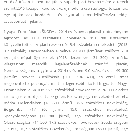
Autókiállításon is bemutatják. A Superb piaci bevezetésére a tervek
szerint 2015 közepén kerül sor. Az új modell a cseh autógyártó számára
egy új korszak kezdetét – és egyúttal a modelloffenzíva eddigi
csúcspontját – jelenti.
Nyugat-Európában a ŠKODA a 2014-es évben a piacnál jobb arányban
fejlődött, és 11,8 százalékkal növekedve 413 200 kiszállítást
könyvelhetett el. A piaci részesedés 3,4 százalékra emelkedett (2013:
3,2 százalék). Decemberben a márka 28 800 járművet szállított ki a
nyugat-európai ügyfeleinek (2013 decembere: 31 300). A márka
világszinten második legjelentősebbnek számító piacán,
Németországban, a gyártó a 2014-es évben 9,6 százalékkal, 149 500
járműre növelte kiszállításait (2013: 136 400), és ezzel ismét
megerősítette pozícióját, mint a legerősebb külföldi gyártó. Nagy-
Britanniában a ŠKODA 15,1 százalékkal növekedett, a 76 000 eladott
jármű új rekordot jelent a szigeten. Két számjegyű növekedést ért el a
márka Hollandiában (18 600 jármű, 36,6 százalékos növekedés),
Belgiumban (17 800 jármű, 15,0 százalékos növekedés),
Spanyolországban (17 800 jármű, 32,5 százalékos növekedés),
Olaszországban (14 200, 17,3 százalékos növekedés), Svédországban
(13 600, 10,5 százalékos növekedés), Írországban (6300 jármű, 27,5