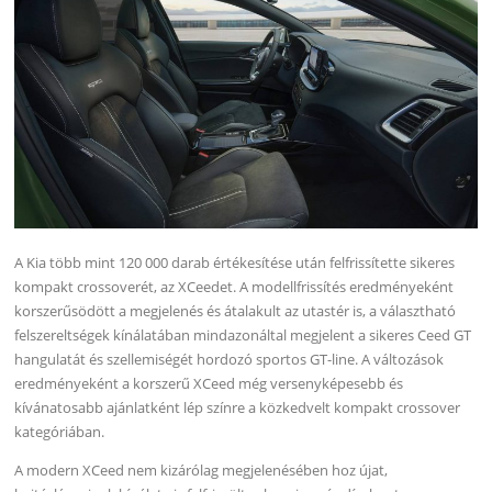
A Kia több mint 120 000 darab értékesítése után felfrissítette sikeres
kompakt crossoverét, az XCeedet. A modellfrissítés eredményeként
korszerűsödött a megjelenés és átalakult az utastér is, a választható
felszereltségek kínálatában mindazonáltal megjelent a sikeres Ceed GT
hangulatát és szellemiségét hordozó sportos GT-line. A változások
eredményeként a korszerű XCeed még versenyképesebb és
kívánatosabb ajánlatként lép színre a közkedvelt kompakt crossover
kategóriában.
A modern XCeed nem kizárólag megjelenésében hoz újat,