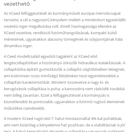
vezethető
Az XCeed felfüggesztését és kormányművét európai mérnökcsapat
tervezte, a cél a nagyszerű kényelem mellett a mindenkori egyedülálló
vezetési inger megalkotása volt. Emelt hasmagassága ellenére az
XCeed vezetése, rendkívüli futóműhangolásának, kompakt külső
méreteinek, ugyanakkor alacsony tömegének és súlypontjának hála
dinamikus inger.
A Ceed modellcsalád egyedüli tagjaként az XCeed első
lengéscsillapítóiban a húzóirányú ütközők hidraulikus kialakításúak. A
csillapítókba épített gumiütközők a csillapító olajtöltésében lebegnek,
ami különösen rossz minőségű felületeken teszi egyenletesebbé a
csillapítási karakterisztikát. Mindent összevetve a nagy ki- és
berugózások csillapítása is puha, a karosszéria nem rázkódik továbbá
nem billeg zavaróan. Ezzel a felfüggesztéssel a kormányzás is
közvetlenebb és pontosabb, ugyanakkor a futómű rugózó elemeinek
működése csendesebb.
A modern XCeed rugói elöl 7, hátul mindazonáltal 4%-kal puhábbak,
ami nem kizárólag a kényelemre hat pozitívan, de a stabilitásnak is jót
tesz. A hátsó kereszttartó dinamikus csillapítása ugyancsak csökkenti