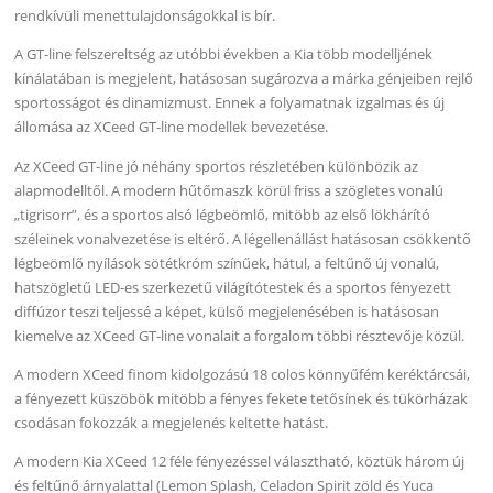
rendkívüli menettulajdonságokkal is bír.
A GT-line felszereltség az utóbbi években a Kia több modelljének
kínálatában is megjelent, hatásosan sugározva a márka génjeiben rejlő
sportosságot és dinamizmust. Ennek a folyamatnak izgalmas és új
állomása az XCeed GT-line modellek bevezetése.
Az XCeed GT-line jó néhány sportos részletében különbözik az
alapmodelltől. A modern hűtőmaszk körül friss a szögletes vonalú
„tigrisorr”, és a sportos alsó légbeömlő, mitöbb az első lökhárító
széleinek vonalvezetése is eltérő. A légellenállást hatásosan csökkentő
légbeömlő nyílások sötétkróm színűek, hátul, a feltűnő új vonalú,
hatszögletű LED-es szerkezetű világítótestek és a sportos fényezett
diffúzor teszi teljessé a képet, külső megjelenésében is hatásosan
kiemelve az XCeed GT-line vonalait a forgalom többi résztevője közül.
A modern XCeed finom kidolgozású 18 colos könnyűfém keréktárcsái,
a fényezett küszöbök mitöbb a fényes fekete tetősínek és tükörházak
csodásan fokozzák a megjelenés keltette hatást.
A modern Kia XCeed 12 féle fényezéssel választható, köztük három új
és feltűnő árnyalattal (Lemon Splash, Celadon Spirit zöld és Yuca