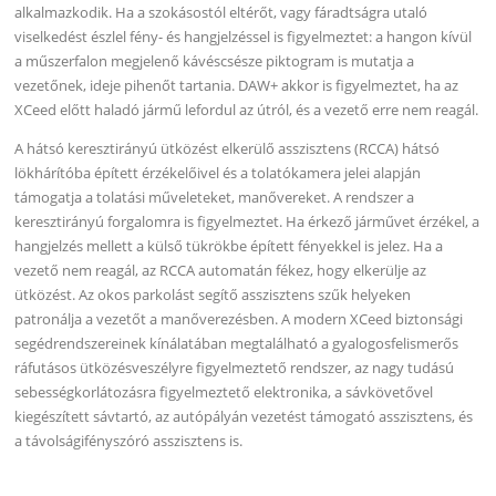
alkalmazkodik. Ha a szokásostól eltérőt, vagy fáradtságra utaló
viselkedést észlel fény- és hangjelzéssel is figyelmeztet: a hangon kívül
a műszerfalon megjelenő kávéscsésze piktogram is mutatja a
vezetőnek, ideje pihenőt tartania. DAW+ akkor is figyelmeztet, ha az
XCeed előtt haladó jármű lefordul az útról, és a vezető erre nem reagál.
A hátsó keresztirányú ütközést elkerülő asszisztens (RCCA) hátsó
lökhárítóba épített érzékelőivel és a tolatókamera jelei alapján
támogatja a tolatási műveleteket, manővereket. A rendszer a
keresztirányú forgalomra is figyelmeztet. Ha érkező járművet érzékel, a
hangjelzés mellett a külső tükrökbe épített fényekkel is jelez. Ha a
vezető nem reagál, az RCCA automatán fékez, hogy elkerülje az
ütközést. Az okos parkolást segítő asszisztens szűk helyeken
patronálja a vezetőt a manőverezésben. A modern XCeed biztonsági
segédrendszereinek kínálatában megtalálható a gyalogosfelismerős
ráfutásos ütközésveszélyre figyelmeztető rendszer, az nagy tudású
sebességkorlátozásra figyelmeztető elektronika, a sávkövetővel
kiegészített sávtartó, az autópályán vezetést támogató asszisztens, és
a távolságifényszóró asszisztens is.