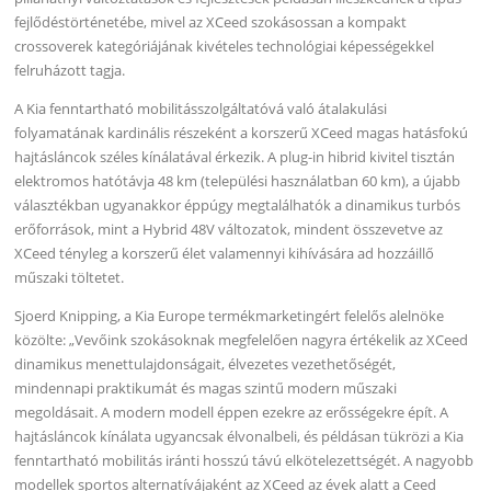
fejlődéstörténetébe, mivel az XCeed szokásossan a kompakt
crossoverek kategóriájának kivételes technológiai képességekkel
felruházott tagja.
A Kia fenntartható mobilitásszolgáltatóvá való átalakulási
folyamatának kardinális részeként a korszerű XCeed magas hatásfokú
hajtásláncok széles kínálatával érkezik. A plug-in hibrid kivitel tisztán
elektromos hatótávja 48 km (települési használatban 60 km), a újabb
választékban ugyanakkor éppúgy megtalálhatók a dinamikus turbós
erőforrások, mint a Hybrid 48V változatok, mindent összevetve az
XCeed tényleg a korszerű élet valamennyi kihívására ad hozzáillő
műszaki töltetet.
Sjoerd Knipping, a Kia Europe termékmarketingért felelős alelnöke
közölte: „Vevőink szokásoknak megfelelően nagyra értékelik az XCeed
dinamikus menettulajdonságait, élvezetes vezethetőségét,
mindennapi praktikumát és magas szintű modern műszaki
megoldásait. A modern modell éppen ezekre az erősségekre épít. A
hajtásláncok kínálata ugyancsak élvonalbeli, és példásan tükrözi a Kia
fenntartható mobilitás iránti hosszú távú elkötelezettségét. A nagyobb
modellek sportos alternatívájaként az XCeed az évek alatt a Ceed