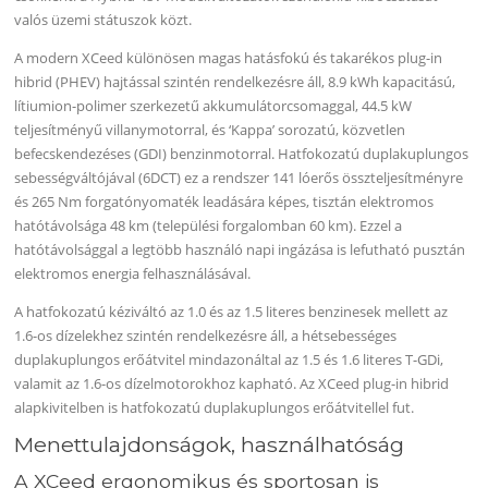
valós üzemi státuszok közt.
A modern XCeed különösen magas hatásfokú és takarékos plug-in
hibrid (PHEV) hajtással szintén rendelkezésre áll, 8.9 kWh kapacitású,
lítiumion-polimer szerkezetű akkumulátorcsomaggal, 44.5 kW
teljesítményű villanymotorral, és ‘Kappa’ sorozatú, közvetlen
befecskendezéses (GDI) benzinmotorral. Hatfokozatú duplakuplungos
sebességváltójával (6DCT) ez a rendszer 141 lóerős összteljesítményre
és 265 Nm forgatónyomaték leadására képes, tisztán elektromos
hatótávolsága 48 km (települési forgalomban 60 km). Ezzel a
hatótávolsággal a legtöbb használó napi ingázása is lefutható pusztán
elektromos energia felhasználásával.
A hatfokozatú kéziváltó az 1.0 és az 1.5 literes benzinesek mellett az
1.6-os dízelekhez szintén rendelkezésre áll, a hétsebességes
duplakuplungos erőátvitel mindazonáltal az 1.5 és 1.6 literes T-GDi,
valamit az 1.6-os dízelmotorokhoz kapható. Az XCeed plug-in hibrid
alapkivitelben is hatfokozatú duplakuplungos erőátvitellel fut.
Menettulajdonságok, használhatóság
A XCeed ergonomikus és sportosan is