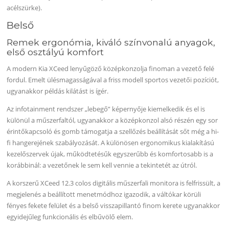
acélszürke).
Belső
Remek ergonómia, kiváló színvonalú anyagok,
első osztályú komfort
A modern Kia XCeed lenyűgöző középkonzolja finoman a vezető felé
fordul. Emelt ülésmagasságával a friss modell sportos vezetői pozíciót,
ugyanakkor példás kilátást is ígér.
Az infotainment rendszer „lebegő” képernyője kiemelkedik és el is
különül a műszerfaltól, ugyanakkor a középkonzol alsó részén egy sor
érintőkapcsoló és gomb támogatja a szellőzés beállítását sőt még a hi-
fi hangerejének szabályozását. A különösen ergonomikus kialakítású
kezelőszervek újak, működtetésűk egyszerűbb és komfortosabb is a
korábbinál: a vezetőnek le sem kell vennie a tekintetét az útról.
A korszerű XCeed 12.3 colos digitális műszerfali monitora is felfrissült, a
megjelenés a beállított menetmódhoz igazodik, a váltókar körüli
fényes fekete felület és a belső visszapillantó finom kerete ugyanakkor
egyidejűleg funkcionális és elbűvölő elem.