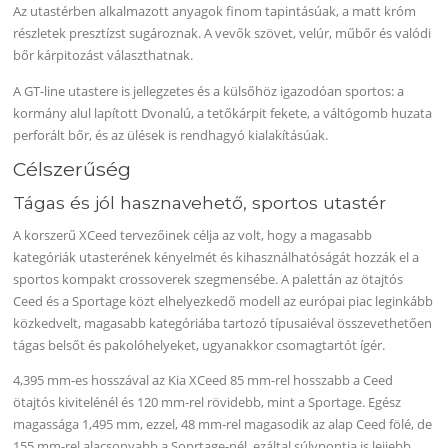
Az utastérben alkalmazott anyagok finom tapintásúak, a matt króm
részletek presztízst sugároznak. A vevők szövet, velúr, műbőr és valódi
bőr kárpitozást választhatnak.
A GT-line utastere is jellegzetes és a külsőhöz igazodóan sportos: a
kormány alul lapított Dvonalú, a tetőkárpit fekete, a váltógomb huzata
perforált bőr, és az ülések is rendhagyó kialakításúak.
Célszerűség
Tágas és jól hasznavehető, sportos utastér
A korszerű XCeed tervezőinek célja az volt, hogy a magasabb
kategóriák utasterének kényelmét és kihasználhatóságát hozzák el a
sportos kompakt crossoverek szegmensébe. A palettán az ötajtós
Ceed és a Sportage közt elhelyezkedő modell az európai piac leginkább
közkedvelt, magasabb kategóriába tartozó típusaiéval összevethetően
tágas belsőt és pakolóhelyeket, ugyanakkor csomagtartót ígér.
4,395 mm-es hosszával az Kia XCeed 85 mm-rel hosszabb a Ceed
ötajtós kivitelénél és 120 mm-rel rövidebb, mint a Sportage. Egész
magassága 1,495 mm, ezzel, 48 mm-rel magasodik az alap Ceed fölé, de
155 mm-rel alacsonyabb a Soprtage-nél, ezáltal súlypontja is lejjebb