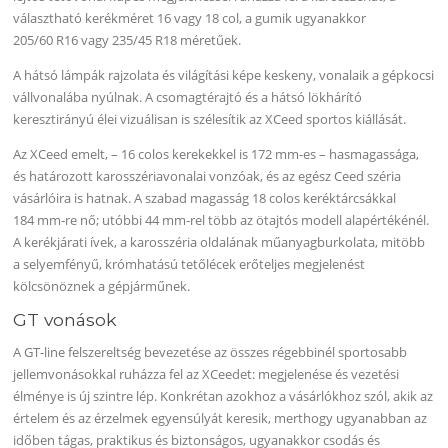
választható kerékméret 16 vagy 18 col, a gumik ugyanakkor
205/60 R16 vagy 235/45 R18 méretűek.
A hátsó lámpák rajzolata és világítási képe keskeny, vonalaik a gépkocsi
vállvonalába nyúlnak. A csomagtérajtó és a hátsó lökhárító
keresztirányú élei vizuálisan is szélesítik az XCeed sportos kiállását.
Az XCeed emelt, – 16 colos kerekekkel is 172 mm-es – hasmagassága,
és határozott karosszériavonalai vonzóak, és az egész Ceed széria
vásárlóira is hatnak. A szabad magasság 18 colos keréktárcsákkal
184 mm-re nő; utóbbi 44 mm-rel több az ötajtós modell alapértékénél.
A kerékjárati ívek, a karosszéria oldalának műanyagburkolata, mitöbb
a selyemfényű, krómhatású tetőlécek erőteljes megjelenést
kölcsönöznek a gépjárműnek.
GT vonások
A GT-line felszereltség bevezetése az összes régebbinél sportosabb
jellemvonásokkal ruházza fel az XCeedet: megjelenése és vezetési
élménye is új szintre lép. Konkrétan azokhoz a vásárlókhoz szól, akik az
értelem és az érzelmek egyensúlyát keresik, merthogy ugyanabban az
időben tágas, praktikus és biztonságos, ugyanakkor csodás és