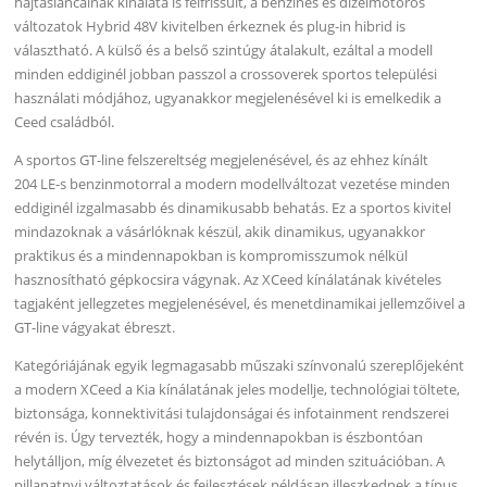
hajtásláncainak kínálata is felfrissült, a benzines és dízelmotoros
változatok Hybrid 48V kivitelben érkeznek és plug-in hibrid is
választható. A külső és a belső szintúgy átalakult, ezáltal a modell
minden eddiginél jobban passzol a crossoverek sportos települési
használati módjához, ugyanakkor megjelenésével ki is emelkedik a
Ceed családból.
A sportos GT-line felszereltség megjelenésével, és az ehhez kínált
204 LE-s benzinmotorral a modern modellváltozat vezetése minden
eddiginél izgalmasabb és dinamikusabb behatás. Ez a sportos kivitel
mindazoknak a vásárlóknak készül, akik dinamikus, ugyanakkor
praktikus és a mindennapokban is kompromisszumok nélkül
hasznosítható gépkocsira vágynak. Az XCeed kínálatának kivételes
tagjaként jellegzetes megjelenésével, és menetdinamikai jellemzőivel a
GT-line vágyakat ébreszt.
Kategóriájának egyik legmagasabb műszaki színvonalú szereplőjeként
a modern XCeed a Kia kínálatának jeles modellje, technológiai töltete,
biztonsága, konnektivitási tulajdonságai és infotainment rendszerei
révén is. Úgy tervezték, hogy a mindennapokban is észbontóan
helytálljon, míg élvezetet és biztonságot ad minden szituációban. A
pillanatnyi változtatások és fejlesztések példásan illeszkednek a típus