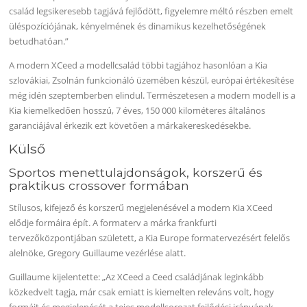
család legsikeresebb tagjává fejlődött, figyelemre méltó részben emelt
üléspozíciójának, kényelmének és dinamikus kezelhetőségének
betudhatóan.”
A modern XCeed a modellcsalád többi tagjához hasonlóan a Kia
szlovákiai, Zsolnán funkcionáló üzemében készül, európai értékesítése
még idén szeptemberben elindul. Természetesen a modern modell is a
Kia kiemelkedően hosszú, 7 éves, 150 000 kilométeres általános
garanciájával érkezik ezt követően a márkakereskedésekbe.
Külső
Sportos menettulajdonságok, korszerű és
praktikus crossover formában
Stílusos, kifejező és korszerű megjelenésével a modern Kia XCeed
elődje formáira épít. A formaterv a márka frankfurti
tervezőközpontjában született, a Kia Europe formatervezésért felelős
alelnöke, Gregory Guillaume vezérlése alatt.
Guillaume kijelentette: „Az XCeed a Ceed családjának leginkább
közkedvelt tagja, már csak emiatt is kiemelten releváns volt, hogy
formáit és megjelenését a tejes modellsorozat fejlődési irányának