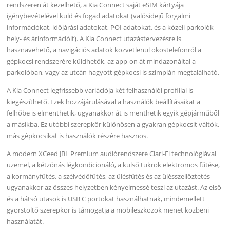
rendszeren át kezelhető, a Kia Connect saját eSIM kártyája
igénybevételével küld és fogad adatokat (valósidejű forgalmi
információkat, időjárási adatokat, POI adatokat, és a közeli parkolók
hely- és árinformációit). A Kia Connect utazástervezésre is
hasznavehető, a navigációs adatok közvetlenül okostelefonról a
gépkocsi rendszerére küldhetők, az app-on át mindazonáltal a
parkolóban, vagy az utcán hagyott gépkocsi is szimplán megtalálható.
A Kia Connect legfrissebb variációja két felhasználói profillal is
kiegészíthető. Ezek hozzájárulásával a használók beállításaikat a
felhőbe is elmenthetik, ugyanakkor át is menthetik egyik gépjárműből
a másikba. Ez utóbbi szerepkör különösen a gyakran gépkocsit váltók,
más gépkocsikat is használók részére hasznos.
A modern XCeed JBL Premium audiórendszere Clari-Fi technológiával
üzemel, a kétzónás légkondicionáló, a külső tükrök elektromos fűtése,
a kormányfűtés, a szélvédőfűtés, az ülésfűtés és az ülésszellőztetés
ugyanakkor az összes helyzetben kényelmessé teszi az utazást. Az első
és a hátsó utasok is USB C portokat használhatnak, mindemellett
gyorstöltő szerepkör is támogatja a mobileszközök menet közbeni
használatát.