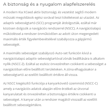
A biztonság és a nyugalom alapfelszerelés
A modern Kia XCeed aktív biztonsági, és vezetést segítő modern
műszaki megoldások egész sorával teszi tökéletessé az utazást. Az
adaptív sebességtartó (SCC) programját átdolgozták, ezáltal már
közösen dolgozik a navigációs rendszerrel (NSCC). A navigációalapú
működéssel a rendszer önműködően az adott úton megengedett
maximális érték figyelembevételével szabályozza a gépjármű
sebességét.
A maximális sebességet szabályozó Auto-set funkción kívül a
navigációalapú adaptív sebességtartóval zónák beállítására is alkalom
nyílik (NSCC-Z). Ezáltal az eszköz önvezérelten csökkenti a sebességet a
navigációban előre beállított területeken. A zóna elhagyásakor a
sebességtartó az ezelőtt beállított értékre áll vissza.
Az NSCC kiegészítő funkciója a kanyarkövető üzemmód (NSCC-C)
amely a navigációs adatok alapján előre érzékeli az útvonal
kanyarulatait és önvezérelten a biztonságos értékre csökkenti a
sebességet. A kanyar után a rendszer magától visszaáll az ezelőtt
beállított sebességértékre.