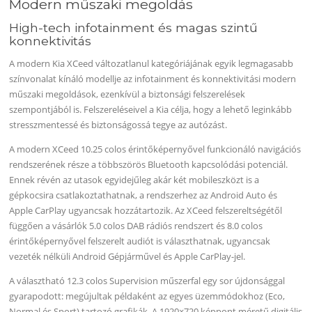
Modern műszaki megoldás
High-tech infotainment és magas szintű
konnektivitás
A modern Kia XCeed változatlanul kategóriájának egyik legmagasabb
színvonalat kínáló modellje az infotainment és konnektivitási modern
műszaki megoldások, ezenkívül a biztonsági felszerelések
szempontjából is. Felszereléseivel a Kia célja, hogy a lehető leginkább
stresszmentessé és biztonságossá tegye az autózást.
A modern XCeed 10.25 colos érintőképernyővel funkcionáló navigációs
rendszerének része a többszörös Bluetooth kapcsolódási potenciál.
Ennek révén az utasok egyidejűleg akár két mobileszközt is a
gépkocsira csatlakoztathatnak, a rendszerhez az Android Auto és
Apple CarPlay ugyancsak hozzátartozik. Az XCeed felszereltségétől
függően a vásárlók 5.0 colos DAB rádiós rendszert és 8.0 colos
érintőképernyővel felszerelt audiót is választhatnak, ugyancsak
vezeték nélküli Android Gépjárművel és Apple CarPlay-jel.
A választható 12.3 colos Supervision műszerfal egy sor újdonsággal
gyarapodott: megújultak példaként az egyes üzemmódokhoz (Eco,
Normal és Sport) tartozó grafikák. A 1920×720 képpont méretű digitális