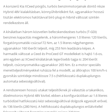
A korszerű Kia XCeed pörgős, turbós benzinmotorjainak döntő része
Hybrid 48V kialakításban, könnyűhibridként fut, ugyanakkor hosszú
tisztán elektromos hatótávval bíró plug-in hibrid változat szintén
rendelkezésre áll.
A kínálatban három közvetlen befecskendezéses turbós (T-GDi)
benzines kapacitás megjelenik, a háromhengeres 1.0 literes 120 lóerős,
forgatónyomatéki csúcsa172 Nm, az 1.5 literes négyhengeres
ugyanakkor 160 lóerőt teljesít, míg 253 Nm leadására képes. A
harmadik változat a Ceed és ProCeed GT modelleket is hajtó 1.6-os,
ami egyben az XCeed kínálatának legerősebb tagja is: 204 lóerőt
teljesít, csúcsnyomatéka ugyanakkor 265 Nm. Ez a motor speciális
menetteljesítményekkel ruházza fel a modellt, az állórajtos 100 km/h-s
gyorsítás szintideje mindössze 7.5 s (hétfokozatú duplakuplungos
automata sebességváltóval).
A rendszeresen hosszú utakat teljesítőknek jó választás a takarékos,
dízelmotoros Hybrid 48V kivitel, ebben a konfigurációban az 1.6 literes
turbódízel hatfokozatú kézi sebességváltóval dolgozik egyesült erővel,
és 136 lóerős (280 Nm). A hétfokozatú duplakuplungos erőátvitellel
felszerelt változat forgatónyomatéki csúcsa 320 Nm.