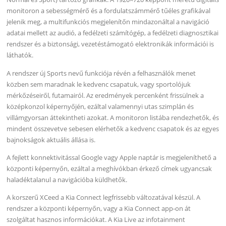
monitoron a sebességmérő és a fordulatszámmérő tűéles grafikával
jelenik meg, a multifunkciós megjelenítőn mindazonáltal a navigáció
adatai mellett az audió, a fedélzeti számítógép, a fedélzeti diagnosztikai
rendszer és a biztonsági, vezetéstámogató elektronikák információi is
láthatók.
A rendszer új Sports nevű funkciója révén a felhasználók menet
közben sem maradnak le kedvenc csapatuk, vagy sportolójuk
mérkőzéseiről, futamairól. Az eredmények percenként frissülnek a
középkonzol képernyőjén, ezáltal valamennyi utas szimplán és
villámgyorsan áttekintheti azokat. A monitoron listába rendezhetők, és
mindent összevetve sebesen elérhetők a kedvenc csapatok és az egyes
bajnokságok aktuális állása is.
A fejlett konnektivitással Google vagy Apple naptár is megjeleníthető a
központi képernyőn, ezáltal a meghívókban érkező címek ugyancsak
haladéktalanul a navigációba küldhetők.
A korszerű XCeed a Kia Connect legfrissebb változatával készül. A
rendszer a központi képernyőn, vagy a Kia Connect app-on át
szolgáltat hasznos információkat. A Kia Live az infotainment