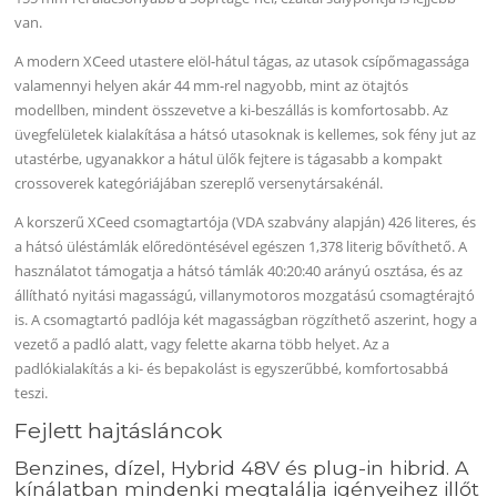
van.
A modern XCeed utastere elöl-hátul tágas, az utasok csípőmagassága
valamennyi helyen akár 44 mm-rel nagyobb, mint az ötajtós
modellben, mindent összevetve a ki-beszállás is komfortosabb. Az
üvegfelületek kialakítása a hátsó utasoknak is kellemes, sok fény jut az
utastérbe, ugyanakkor a hátul ülők fejtere is tágasabb a kompakt
crossoverek kategóriájában szereplő versenytársakénál.
A korszerű XCeed csomagtartója (VDA szabvány alapján) 426 literes, és
a hátsó üléstámlák előredöntésével egészen 1,378 literig bővíthető. A
használatot támogatja a hátsó támlák 40:20:40 arányú osztása, és az
állítható nyitási magasságú, villanymotoros mozgatású csomagtérajtó
is. A csomagtartó padlója két magasságban rögzíthető aszerint, hogy a
vezető a padló alatt, vagy felette akarna több helyet. Az a
padlókialakítás a ki- és bepakolást is egyszerűbbé, komfortosabbá
teszi.
Fejlett hajtásláncok
Benzines, dízel, Hybrid 48V és plug-in hibrid. A
kínálatban mindenki megtalálja igényeihez illőt