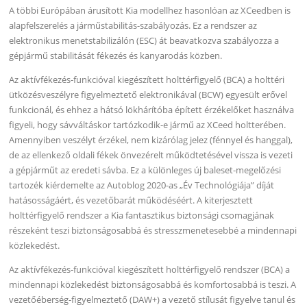
A többi Európában árusított Kia modellhez hasonlóan az XCeedben is
alapfelszerelés a járműstabilitás-szabályozás. Ez a rendszer az
elektronikus menetstabilizálón (ESC) át beavatkozva szabályozza a
gépjármű stabilitását fékezés és kanyarodás közben.
Az aktívfékezés-funkcióval kiegészített holttérfigyelő (BCA) a holttéri
ütközésveszélyre figyelmeztető elektronikával (BCW) egyesült erővel
funkcionál, és ehhez a hátsó lökhárítóba épített érzékelőket használva
figyeli, hogy sávváltáskor tartózkodik-e jármű az XCeed holtterében.
Amennyiben veszélyt érzékel, nem kizárólag jelez (fénnyel és hanggal),
de az ellenkező oldali fékek önvezérelt működtetésével vissza is vezeti
a gépjárműt az eredeti sávba. Ez a különleges új baleset-megelőzési
tartozék kiérdemelte az Autoblog 2020-as „Év Technológiája” díját
hatásosságáért, és vezetőbarát működéséért. A kiterjesztett
holttérfigyelő rendszer a Kia fantasztikus biztonsági csomagjának
részeként teszi biztonságosabbá és stresszmenetesebbé a mindennapi
közlekedést.
Az aktívfékezés-funkcióval kiegészített holttérfigyelő rendszer (BCA) a
mindennapi közlekedést biztonságosabbá és komfortosabbá is teszi. A
vezetőéberség-figyelmeztető (DAW+) a vezető stílusát figyelve tanul és