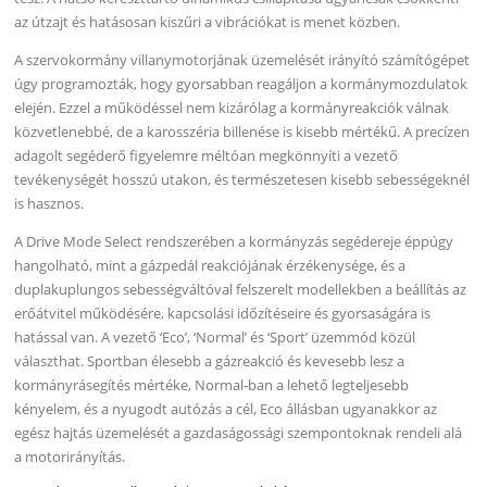
az útzajt és hatásosan kiszűri a vibrációkat is menet közben.
A szervokormány villanymotorjának üzemelését irányító számítógépet
úgy programozták, hogy gyorsabban reagáljon a kormánymozdulatok
elején. Ezzel a működéssel nem kizárólag a kormányreakciók válnak
közvetlenebbé, de a karosszéria billenése is kisebb mértékű. A precízen
adagolt segéderő figyelemre méltóan megkönnyíti a vezető
tevékenységét hosszú utakon, és természetesen kisebb sebességeknél
is hasznos.
A Drive Mode Select rendszerében a kormányzás segédereje éppúgy
hangolható, mint a gázpedál reakciójának érzékenysége, és a
duplakuplungos sebességváltóval felszerelt modellekben a beállítás az
erőátvitel működésére, kapcsolási időzítéseire és gyorsaságára is
hatással van. A vezető ‘Eco’, ‘Normal’ és ‘Sport’ üzemmód közül
választhat. Sportban élesebb a gázreakció és kevesebb lesz a
kormányrásegítés mértéke, Normal-ban a lehető legteljesebb
kényelem, és a nyugodt autózás a cél, Eco állásban ugyanakkor az
egész hajtás üzemelését a gazdaságossági szempontoknak rendeli alá
a motorirányítás.