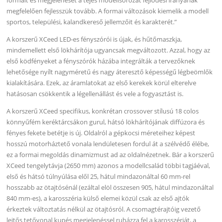
megfelelően fejlesszük tovább. A formai változások kiemelik a modell
sportos, települési, kalandkereső jellemzőit és karakterét.”
A korszerű XCeed LED-es fényszórói is újak, és hűtőmaszkja,
mindemellett első lökhárítója ugyancsak megváltozott. Azzal, hogy az
első ködfényeket a fényszórók házába integrálták a tervezőknek
lehetősége nyílt nagyméretű és nagy áteresztő képességű légbeömlők
kialakítására. Ezek, az áramlatokat az első kerekek körül elterelve
hatásosan csökkentik a légellenállást és vele a fogyasztást is.
A korszerű XCeed specifikus, konkrétan crossover stílusú 18 colos
könnyűfém keréktárcsákon gurul, hátsó lökhárítójának diffúzora és
fényes fekete betétje is új. Oldalról a gépkocsi méreteihez képest
hosszú motorháztető vonala lendületesen fordul át a szélvédő élébe,
ez a formai megoldás dinamizmust ad az oldalnézetnek. Bár a korszerű
XCeed tengelytávja (2650 mm) azonos a modellcsalád többi tagjáéval,
első és hátsó túlnyúlása elől 25, hátul mindazonáltal 60 mm-rel
hosszabb az ötajtósénál (ezáltal elöl összesen 905, hátul mindazonáltal
840 mm-es), a karosszéria külső elemei közül csak az első ajtók
érkeztek változtatás nélkül az ötajtósról. A csomagtérajtóig vezető
lejtős tetővonal kupés megjelenéssel ruházza fel a karosszériát, a