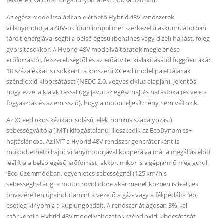
Az egész modellcsaládban elérhető Hybrid 48V rendszerek
villanymotorja a 48V-os lítiumionpolimer szerkezetű akkumulátorban
tárolt energiával segíti a belső égésű (benzines vagy dízel) hajtást, főleg
gyorsításokkor. A Hybrid 48V modellváltozatok megjelenése
erőforrástól, felszereltségtől és az erőátvitel kialakításától függően akár
10 százalékkal is csökkenti a korszerű XCeed modellpalettájának
széndioxid-kibocsátását (NEDC 2.0, vegyes ciklus alapján). Jelentős,
hogy ezzel a kialakítással úgy javul az egész hajtás hatásfoka (és vele a
fogyasztás és az emisszió), hogy a motorteljesítmény nem változik.
Az XCeed okos kézikapcsolású, elektronikus szabályozású
sebességváltója (iMT) kifogástalanul illeszkedik az EcoDynamics+
hajtásláncba. Az iMT a Hybrid 48V rendszer generátorként is
működtethető hajtó villanymotorjával kooperálva már a megállás előtt
leállítja a belső égésű erőforrást, akkor, mikor is a gépjármű még gurul.
‘Eco’ üzemmódban, egyenletes sebességnél (125 km/h-s
sebességhatárig) a motor rövid időre akár menet közben is leáll, és
önvezérelten újraindul amint a vezető a gáz- vagy a fékpedálra lép,
esetleg kinyomja a kuplungpedált. A rendszer átlagosan 3%-kal
csökkenti a Hybrid 48V modellváltozatok széndioxid-kibocsátását