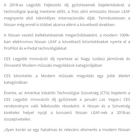
A 2018-as Legjobb Fejlesztés díj győzteseinek bejelentésével, a
technológiai iparág mesterei előtt, a friss zéró emissziós Nissan LEAF
megnyerte első tekintélyes internacionális díját. Természetesen a
Nissan még ennél is többet akarna elérni a következő években.
A Nissan vezető befektetéseinek megerősítéseként, a modern 100%-
ban elektromos Nissan LEAF a következő kitüntetéseket nyerte el a
ProPilot és e-Pedal technológiákkal:
CES Legjobb Innovációi díj nyertese az Nagy tudású Járművek és
Önvezető Modern műszaki megoldások kategóriájában
CES kitüntetés a Modern műszaki megoldás egy jobb életért
kategóriában
Évente, az Amerikai Vásárlói Technológiai Szövetség (CTA) bejelenti a
CES Legjobb Innovációi díj győzteseit a januári Las Vegas-i CES
rendezvényre való felkészülés részeként. A Nissan és a Szövetség
kivételes helyet nyújt a korszerű Nissan LEAF-nek a 2018-as
összejövetelen.
„Ilyen korán ez egy hatalmas és releváns elismerés a modern Nissan