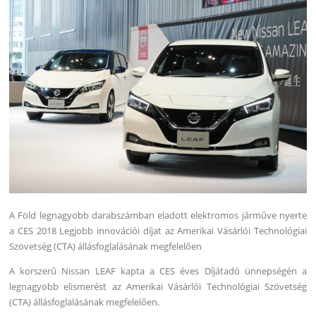
A Föld legnagyobb darabszámban eladott elektromos járműve nyerte
a CES 2018 Legjobb innovációi díjat az Amerikai Vásárlói Technológiai
Szövetség (CTA) állásfoglalásának megfelelően
A korszerű Nissan LEAF kapta a CES éves Díjátadó ünnepségén a
legnagyobb elismerést az Amerikai Vásárlói Technológiai Szövetség
(CTA) állásfoglalásának megfelelően.