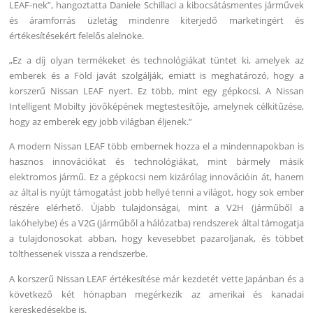
LEAF-nek”, hangoztatta Daniele Schillaci a kibocsátásmentes járművek
és áramforrás üzletág mindenre kiterjedő marketingért és
értékesítésekért felelős alelnöke.
„Ez a díj olyan termékeket és technológiákat tüntet ki, amelyek az
emberek és a Föld javát szolgálják, emiatt is meghatározó, hogy a
korszerű Nissan LEAF nyert. Ez több, mint egy gépkocsi. A Nissan
Intelligent Mobilty jövőképének megtestesítője, amelynek célkitűzése,
hogy az emberek egy jobb világban éljenek.”
A modern Nissan LEAF több embernek hozza el a mindennapokban is
hasznos innovációkat és technológiákat, mint bármely másik
elektromos jármű. Ez a gépkocsi nem kizárólag innovációin át, hanem
az által is nyújt támogatást jobb hellyé tenni a világot, hogy sok ember
részére elérhető. Újabb tulajdonságai, mint a V2H (járműből a
lakóhelybe) és a V2G (járműből a hálózatba) rendszerek által támogatja
a tulajdonosokat abban, hogy kevesebbet pazaroljanak, és többet
tölthessenek vissza a rendszerbe.
A korszerű Nissan LEAF értékesítése már kezdetét vette Japánban és a
következő két hónapban megérkezik az amerikai és kanadai
kereskedésekbe is.