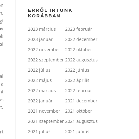
en
ERRŐL ÍRTUNK
n,
KORÁBBAN
gi
ny
2023 március
2023 február
ek
2023 január
2022 december
si
2022 november
2022 október
2022 szeptember
2022 augusztus
2022 július
2022 június
al
2022 május
2022 április
 a
2022 március
2022 február
ht
ós
2022 január
2021 december
t.
2021 november
2021 október
2021 szeptember
2021 augusztus
rt
2021 július
2021 június