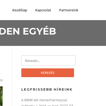
Kezdőlap
Kapcsolat
Partnereink
NDEN EGYÉB
Keresés:
ek
LEGFRISSEBB HÍREINK
A BMW két mesterhármassal
2023-03-
indította a 2023-as évet