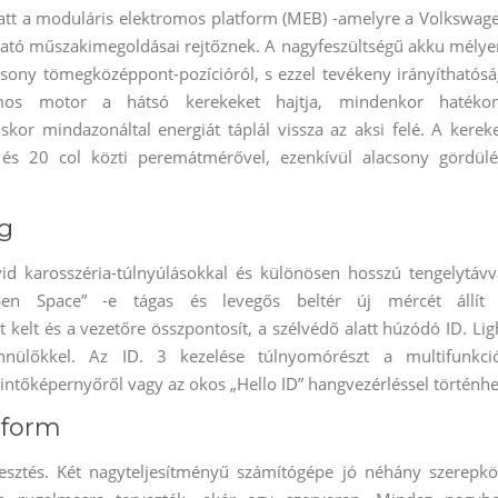
latt a moduláris elektromos platform (MEB) -amelyre a Volkswag
tató műszakimegoldásai rejtőznek. A nagyfeszültségű akku mélye
csony tömegközéppont-pozícióról, s ezzel tevékeny irányíthatósá
omos motor a hátsó kerekeket hajtja, mindenkor hatéko
áskor mindazonáltal energiát táplál vissza az aksi felé. A kerek
18 és 20 col közti peremátmérővel, ezenkívül alacsony gördülé
ág
id karosszéria-túlnyúlásokkal és különösen hosszú tengelytávv
en Space” -e tágas és levegős beltér új mércét állít
kelt és a vezetőre összpontosít, a szélvédő alatt húzódó ID. Lig
nülőkkel. Az ID. 3 kezelése túlnyomórészt a multifunkci
intőképernyőről vagy az okos „Hello ID” hangvezérléssel történhe
tform
lesztés. Két nagyteljesítményű számítógépe jó néhány szerepkö