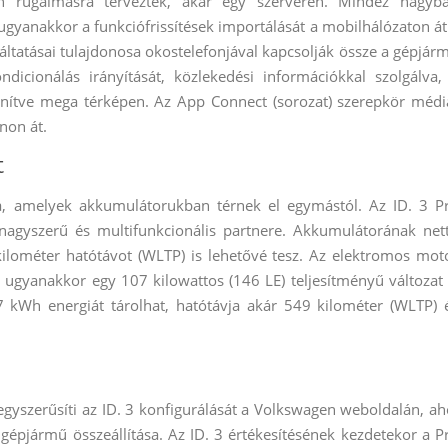
en rugalmasra tervezték, akár egy szerveren. Mindez nagyb
ugyanakkor a funkciófrissítések importálását a mobilhálózaton át
áltatásai tulajdonosa okostelefonjával kapcsolják össze a gépjár
ndicionálás irányítását, közlekedési információkkal szolgálva,
enítve mega térképen. Az App Connect (sorozat) szerepkör médi
non át.
t
cra, amelyek akkumulátorukban térnek el egymástól. Az ID. 3 P
gyszerű és multifunkcionális partnere. Akkumulátorának net
ilométer hatótávot (WLTP) is lehetővé tesz. Az elektromos mot
ugyanakkor egy 107 kilowattos (146 LE) teljesítményű változat 
7 kWh energiát tárolhat, hatótávja akár 549 kilométer (WLTP) 
egyszerűsíti az ID. 3 konfigurálását a Volkswagen weboldalán, ah
 gépjármű összeállítása. Az ID. 3 értékesítésének kezdetekor a P