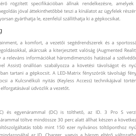
ő rögzített specifikációban állnak rendelkezésre, amelyek
egoldás jóval áttekinthetőbbé teszi a kínálatot az ügyfelek részér
an gyárthatja le, ezenfelül szállíthatja ki a gépkocsikat.
g
otainment, a komfort, a vezetői segédrendszerek és a sportoss
goldásokkal, akárcsak a kiterjesztett valóság (Augmented Realit
ly a releváns információkat háromdimenziós hatással a szélvédő
vel Assist) önállóan szabályozza a követési távolságot és nyú
ban tartani a gépkocsit. A LED-Matrix fényszórók távolsági fén
csi a Kulcsnélküli nyitás (Keyless Access) technikájával törté
elforgatásával üdvözlik a vezetőt.
AC) és egyenárammal (DC) is tölthető, az ID. 3 Pro S verz
árammal töltve mindössze 30 perc alatt állhat készen a követke
tőszolgáltatás több mint 150 ezer nyilvános töltőponthoz nyú
mindazonáltal az ID. Charger, vagyis a három eltérő változatb