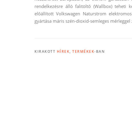
rendelkezésre álló falitöltő (Wallbox) teheti
előállított Volkswagen Naturstrom elektrom
gyártása máris szén-dioxid-semleges mérleggel z
KIRAKOTT
HÍREK
,
TERMÉKEK
-BAN