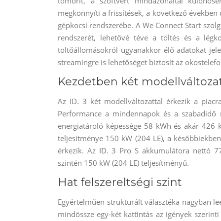
tömörít, a szoftvert mindazonáltal különös
megkönnyíti a frissítések, a következő években 
gépkocsi rendszerébe. A We Connect Start szolg
rendszerét, lehetővé téve a töltés és a légko
töltőállomásokról ugyanakkor élő adatokat jel
streamingre is lehetőséget biztosít az okostelefo
Kezdetben két modellváltoza
Az ID. 3 két modellváltozattal érkezik a pia
Performance a mindennapok és a szabadidő na
energiatároló képessége 58 kWh és akár 426 k
teljesítménye 150 kW (204 LE), a későbbiekben 
érkezik. Az ID. 3 Pro S akkumulátora nettó 7
szintén 150 kW (204 LE) teljesítményű.
Hat felszereltségi szint
Egyértelműen strukturált választéka nagyban le
mindössze egy-két kattintás az igények szerinti