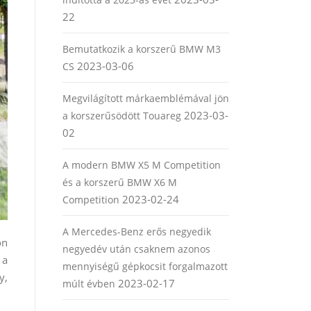
22
Bemutatkozik a korszerű BMW M3
2023-03-06
CS
Megvilágított márkaemblémával jön
2023-03-
a korszerűsödött Touareg
02
A modern BMW X5 M Competition
és a korszerű BMW X6 M
2023-02-24
Competition
A Mercedes-Benz erős negyedik
on
negyedév után csaknem azonos
 a
mennyiségű gépkocsit forgalmazott
y,
2023-02-17
múlt évben