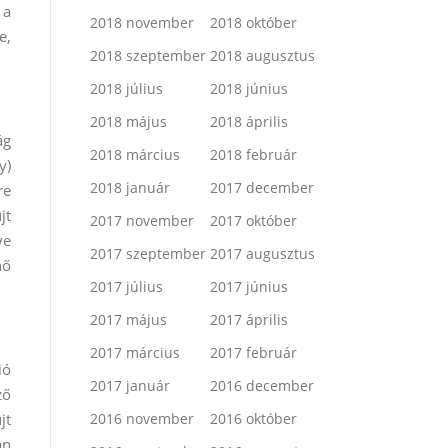
 a
2018 november
2018 október
e,
2018 szeptember
2018 augusztus
2018 július
2018 június
2018 május
2018 április
ág
2018 március
2018 február
y)
2018 január
2017 december
re
jt
2017 november
2017 október
ye
2017 szeptember
2017 augusztus
nő
2017 július
2017 június
2017 május
2017 április
2017 március
2017 február
ió
2017 január
2016 december
ző
jt
2016 november
2016 október
an