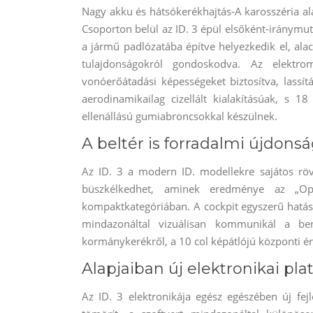
Nagy akku és hátsókerékhajtás-A karosszéria a
Csoporton belül az ID. 3 épül elsőként-iránymu
a jármű padlózatába építve helyezkedik el, ala
tulajdonságokról gondoskodva. Az elektr
vonóerőátadási képességeket biztosítva, lassít
aerodinamikailag cizellált kialakításúak, s 
ellenállású gumiabroncsokkal készülnek.
A beltér is forradalmi újdons
Az ID. 3 a modern ID. modellekre sajátos röv
büszkélkedhet, aminek eredménye az „Op
kompaktkategóriában. A cockpit egyszerű hatást 
mindazonáltal vizuálisan kommunikál a ben
kormánykerékről, a 10 col képátlójú központi ér
Alapjaiban új elektronikai pla
Az ID. 3 elektronikája egész egészében új fej