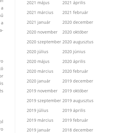
an
2021 május
2021 április
 a
2021 március
2021 február
mű
2021 január
2020 december
 a
a-
2020 november
2020 október
2020 szeptember
2020 augusztus
2020 július
2020 június
ro
2020 május
2020 április
tó
2020 március
2020 február
or
2020 január
2019 december
is
és
2019 november
2019 október
2019 szeptember
2019 augusztus
2019 július
2019 április
2019 március
2019 február
ol
ro
2019 január
2018 december