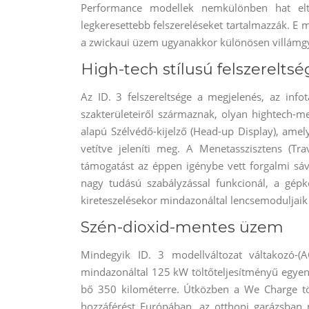
Performance modellek nemkülönben hat eltér
legkeresettebb felszereléseket tartalmazzák. E m
a zwickaui üzem ugyanakkor különösen villámgyors
High-tech stílusú felszereltsé
Az ID. 3 felszereltsége a megjelenés, az inf
szakterületeiről származnak, olyan hightech-me
alapú Szélvédő-kijelző (Head-up Display), ame
vetítve jeleníti meg. A Menetasszisztens (Tra
támogatást az éppen igénybe vett forgalmi sáv
nagy tudású szabályzással funkcionál, a gépko
kireteszelésekor mindazonáltal lencsemoduljaik 
Szén-dioxid-mentes üzem
Mindegyik ID. 3 modellváltozat váltakozó-(
mindazonáltal 125 kW töltőteljesítményű egyen
bő 350 kilométerre. Útközben a We Charge töl
hozzáférést Európában, az otthoni garázsban 