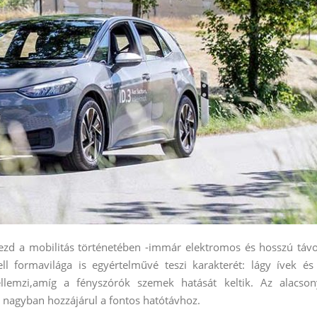
kezd a mobilitás történetében -immár elektromos és hosszú táv
 formavilága is egyértelművé teszi karakterét: lágy ívek és
jellemzi,amíg a fényszórók szemek hatását keltik. Az alacson
w) nagyban hozzájárul a fontos hatótávhoz.