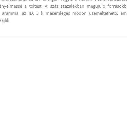
 kényelmessé a töltést. A száz százalékban megújuló forrásokb
os árammal az ID. 3 klímasemleges módon üzemeltethető, am
ajlik.