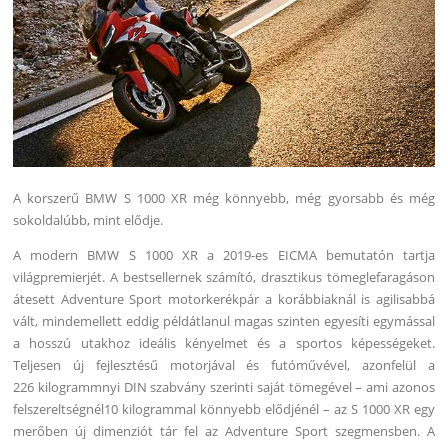
A korszerű BMW S 1000 XR még könnyebb, még gyorsabb és még
sokoldalúbb, mint elődje.
A modern BMW S 1000 XR a 2019-es EICMA bemutatón tartja
világpremierjét. A bestsellernek számító, drasztikus tömeglefaragáson
átesett Adventure Sport motorkerékpár a korábbiaknál is agilisabbá
vált, mindemellett eddig példátlanul magas szinten egyesíti egymással
a hosszú utakhoz ideális kényelmet és a sportos képességeket.
Teljesen új fejlesztésű motorjával és futóművével, azonfelül a
226 kilogrammnyi DIN szabvány szerinti saját tömegével – ami azonos
felszereltségnél10 kilogrammal könnyebb elődjénél – az S 1000 XR egy
merőben új dimenziót tár fel az Adventure Sport szegmensben. A