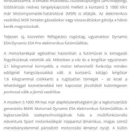
fordulatszámra. A simább működésű, csúszókuplungos (anti-hopping),
többtárcsás nedves tengelykapcsoló mellett a korszerű S 1000 XR-t
már Motornyomaték-határolóval (MSR) is ellátják. Az elektronikus
vezérlésű MSR hirtelen gázadáskor vagy visszaváltáskor gátolja a hátsó
kerék megcsúszását.
Teljesen új, közvetlen felfogatású rugóstag, ugyanakkor Dynamic
ESA/Dynamic ESA Pro elektronikus futóműállítás.
A motorkerékpár egészéhez hasonlóan a futóművet is kimagasló
fogyókúrának vetették alá. Miközben a váz és a lengőkar együttesen
2,1 kilogrammal könnyebb, a motor teherviselő funkciója minden
eddiginél hangsúlyosabbá vált. A korszerű, kétágú lengőkar
1,6 kilogrammal csökkenti a rugózatlan tömeget – az ezzel a
lehetőséggel közvetlenebbé tett kapcsolat jóvoltából különlegesen
pontossá válik a jármű vezérlése.
A modern S 1000 XR-hez már alapfelszereltségként jár a legkorszerűbb
generációs BMW Motorrad Dynamic ESA elektronikus futóműállítás. A
legkorszerűbb szeleptechnológiának hála a multifunkcionális
Adventure Sport motorkerékpár roppantul dinamikus, magas szintű
menetkényelemmel párosított motorozási élményt nyújt. A külön