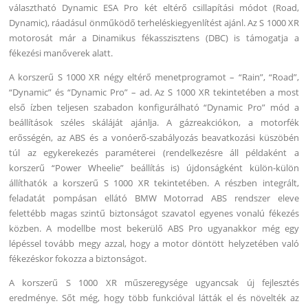
választható Dynamic ESA Pro két eltérő csillapítási módot (Road,
Dynamic), ráadásul önműködő terheléskiegyenlítést ajánl. Az S 1000 XR
motorosát már a Dinamikus fékasszisztens (DBC) is támogatja a
fékezési manőverek alatt.
A korszerű S 1000 XR négy eltérő menetprogramot – “Rain”, “Road”,
“Dynamic” és “Dynamic Pro” – ad. Az S 1000 XR tekintetében a most
első ízben teljesen szabadon konfigurálható “Dynamic Pro” mód a
beállítások széles skáláját ajánlja. A gázreakciókon, a motorfék
erősségén, az ABS és a vonóerő-szabályozás beavatkozási küszöbén
túl az egykerekezés paraméterei (rendelkezésre áll példaként a
korszerű “Power Wheelie” beállítás is) újdonságként külön-külön
állíthatók a korszerű S 1000 XR tekintetében. A részben integrált,
feladatát pompásan ellátó BMW Motorrad ABS rendszer eleve
felettébb magas szintű biztonságot szavatol egyenes vonalú fékezés
közben. A modellbe most bekerülő ABS Pro ugyanakkor még egy
lépéssel tovább megy azzal, hogy a motor döntött helyzetében való
fékezéskor fokozza a biztonságot.
A korszerű S 1000 XR műszeregysége ugyancsak új fejlesztés
eredménye. Sőt még, hogy több funkcióval látták el és növelték az