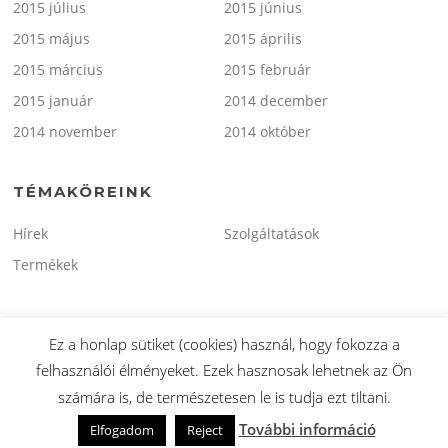
2015 július
2015 június
2015 május
2015 április
2015 március
2015 február
2015 január
2014 december
2014 november
2014 október
TÉMAKÖREINK
Hírek
Szolgáltatások
Termékek
Ez a honlap sütiket (cookies) használ, hogy fokozza a
felhasználói élményeket. Ezek hasznosak lehetnek az Ön
Copyright © 2026 minitaxi.hu. Minden Jog Fenntartva.
számára is, de természetesen le is tudja ezt tiltani.
Screenr parallax theme
által FameThemes
További információ
Elfogadom
Reject