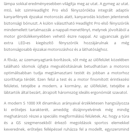
lámpa sokkal eredményesebben világítja meg az utat. A gymeg az utat.
mtó, két szimHeadlight Pro első fényszórókba integrált adaptív
kanyarfények éjszakai motorozás alatt, kanyarodás közben jelentenek
biztonsági bónuszt. A külön választható Headlight Pro első fényszórók
mindemellett tartalmazzák a nappali menetfényt, melynek jóvoltából a
motor gördülékenyebben vehető észre nappal. Az ugyancsak gyári
extra LED-es kiegészítő fényszórók hozzájárulnak a még
biztonságosabb éjszakai motorozáshoz és a láthatósághoz.
A főváz, az üzemanyagtank-borítások, sőt még az ülőfelület közelében
található idomok újfajta megvalósításának betudhatóan a motoros
optimálisabban tudja megtámasztani testét és jobban a motorhoz
szoríthatja térdét. Ezen felül a test és a motor finomított érintkezési
felületei, tetejébe a modern, a kormány, az ülőfelület, tetejébe a
lábtartók által bezárt, átrajzolt háromszög ideális ergonómiát szavatol.
A modern S 1000 XR dinamikus arányaival érzékletesen hangsúlyozza
ki erőteljes karakterét, ameddig dizájnnyelvének még mindig
meghatározó részei a speciális megformálású felületek. Az, hogy a túra
és a GS szegmensekből érkező megoldások sportos elemekkel
keverednek, erőteljes fellépéssel ruházza fel a modellt, egyszersmind