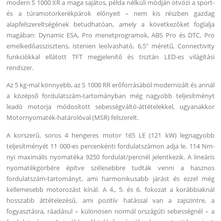
modern S 1000 XR a maga sajátos, példa nélküli módján ötvözi a sport-
és a túramotorkerékpárok előnyeit – nem kis részben gazdag
alapfelszereltségének betudhatóan, amely a következőket foglalja
magában: Dynamic ESA, Pro menetprogramok, ABS Pro és DTC, Pro
emelkedőasszisztens, istenien leolvasható, 6,5″ méretű, Connectivity
funkciókkal ellátott TFT megjelenítő és tisztán LED-es világítási
rendszer.
Az 5 kg-mal könnyebb, az S 1000 RR erőforrásából modernizált és annál
a középső fordulatszám-tartományban még nagyobb teljesítményt
leadó motorja módosított sebességváltó-áttételekkel, ugyanakkor
Motornyomaték-határolóval (MSR) felszerelt.
A korszerű, soros 4 hengeres motor 165 LE (121 kW) legnagyobb
teljesítményét 11 000-es percenkénti fordulatszámon adja le. 114 Nm-
nyi maximális nyomatéka 9250 fordulat/percnél jelentkezik. A lineáris
nyomatékgörbére építve szélesebbre tudták venni a hasznos
fordulatszám-tartományt, ami harmonikusabb járást és ezzel még
kellemesebb motorozást kínál. A 4., 5. és 6. fokozat a korábbiaknál
hosszabb áttételezésű, ami pozitív hatással van a zajszintre, a
fogyasztásra, ráadásul – különösen normál országúti sebességnél – a