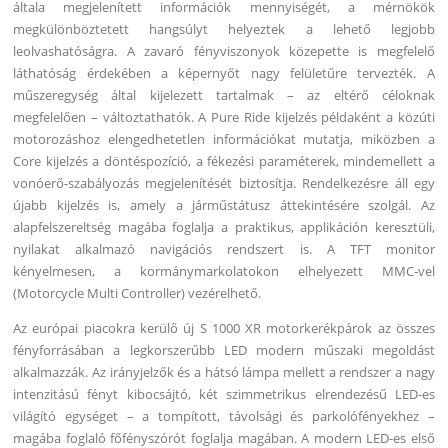
általa megjelenített információk mennyiségét, a mérnökök
megkülönböztetett hangsúlyt helyeztek a lehető legjobb
leolvashatóságra. A zavaró fényviszonyok közepette is megfelelő
láthatóság érdekében a képernyőt nagy felületűre tervezték. A
műszeregység által kijelezett tartalmak – az eltérő céloknak
megfelelően – változtathatók. A Pure Ride kijelzés példaként a közúti
motorozáshoz elengedhetetlen információkat mutatja, miközben a
Core kijelzés a döntéspozíció, a fékezési paraméterek, mindemellett a
vonóerő-szabályozás megjelenítését biztosítja. Rendelkezésre áll egy
újabb kijelzés is, amely a járműstátusz áttekintésére szolgál. Az
alapfelszereltség magába foglalja a praktikus, applikáción keresztüli,
nyilakat alkalmazó navigációs rendszert is. A TFT monitor
kényelmesen, a kormánymarkolatokon elhelyezett MMC-vel
(Motorcycle Multi Controller) vezérelhető.
Az európai piacokra kerülő új S 1000 XR motorkerékpárok az összes
fényforrásában a legkorszerűbb LED modern műszaki megoldást
alkalmazzák. Az irányjelzők és a hátsó lámpa mellett a rendszer a nagy
intenzitású fényt kibocsájtó, két szimmetrikus elrendezésű LED-es
világító egységet – a tompított, távolsági és parkolófényekhez –
magába foglaló főfényszórót foglalja magában. A modern LED-es első