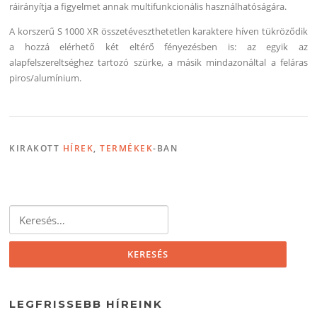
ráirányítja a figyelmet annak multifunkcionális használhatóságára.
A korszerű S 1000 XR összetéveszthetetlen karaktere híven tükröződik
a hozzá elérhető két eltérő fényezésben is: az egyik az
alapfelszereltséghez tartozó szürke, a másik mindazonáltal a feláras
piros/alumínium.
KIRAKOTT
HÍREK
,
TERMÉKEK
-BAN
Keresés:
LEGFRISSEBB HÍREINK