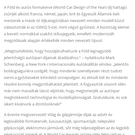
A Föld év autós formaterve (World Car Design of the Year) díj hattagú
zsűrijét alkotó francia, német, japán, brit és Egyesült Államok-beli
mesterek a másik öt díjkategóriában nevezett minden modell közül
választották ki az IONIQ 5-öst, mint végső győztest. A bizottság elemei
a bevett normákkal szakító stílusjegyeik, emellett modernizált
megoldásaik alapján értékelték minden nevezett típust.
„Megtiszteltetés, hogy hozzájárulhattunk a Föld legnagyobb
jelentőségű autóipari díjainak átadásához.” – nyilatkozta Mark
Schienberg, a New York-i Internacionális Autókiállítás elnöke. „Jelentős
boldogságunkra szolgált, hogy mindenki személyesen részt tudott
venni a győzteseket kihirdető ünnepségen. Az elmúlt két év mindenki
részére komoly megpróbáltatást jelentett. A fogyasztók viszont idén
már nem maradtak távol: eljöttek, hogy megismerjék az autóipar
meghökkentő technológiai és modellújdonságait. Gratulálunk, és sok
sikert kívánunk a döntősöknek!”
A évente megszervezett Világ év gépjárműje díjak az adott év
legkiválóbb formatervét, luxusautóját, sportautóját, települési
gépkocsiját, elektromos járművét, sőt még teljességében az év legjobb
gépkocsiját ismerik el. A World Car Awards zsűrije Idén februárban a