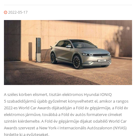
2022-05-17
A széles körben elismert, tisztán elektromos Hyundai IONIQ
5 szabadidőjármű újabb győzelmet könyvelhetett el, amikor a rangos
2022-es World Car Awards díjátadóján a Föld év gépjárműje, a Föld év
elektromos járműve, továbbá a Föld év autós formaterve címeket
szintén kiérdemelte. A Föld év gépjárműje díjakat odaítélő World Car
Awards szervezet a New York-i Internacionális Autószalonon (NYIAS)
hirdette ki a győzteseket.