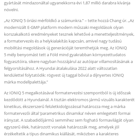
gyártását mindazonáltal ugyanekkorra évi 1,87 millió darabra kívánja
növelni.
„Az IONIQ 5 óriási mérföldkő a számunkra.” – tette hozzá Chang úr. „Az
modernizált E-GMP platform modern műszaki megoldások olyan
korszakalkotó eredményeket tesznek lehetővé a menetteljesítmények,
a formatervezés és a helykialakítás kapcsán, amivel nagy tudású
mobilitási megoldások új generációját teremthetjük meg. Az IONIQ
5 mély benyomást tett a Föld mind gyakrabban környezettudatos
fogyasztóira, sikere nagyban hozzájárul az autóipar villamosításának a
felgyorsításához. A Hyundai átalakulása 2022 alatt változatlan
lendülettel folytatódik: rögvest új taggal bővül a díjnyertes IONIQ
márka modellpalettája.”
Az IONIQ 5 megalkotásával formatervezési szempontból is új időszak
kezdődött a Hyundainál. A tisztán elektromos jármű vizuális karakterét
kinetikus, ékszerszerű felületkidolgozással határozza meg a márka
formatervezői által ‘parametrikus dinamika’ néven emlegetett formai
irányzat. A szabadidőjármű semmihez sem fogható formavilágát olyan
egyszerű élek, határozott vonalak határozzák meg, amelyek jól
érzékeltetik a típus dinamikus kiállását, miközben a karakteres