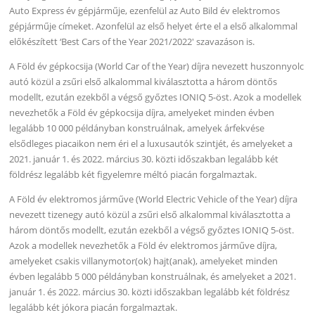
Auto Express év gépjárműje, ezenfelül az Auto Bild év elektromos
gépjárműje címeket. Azonfelül az első helyet érte el a első alkalommal
előkészített ‘Best Cars of the Year 2021/2022′ szavazáson is.
A Föld év gépkocsija (World Car of the Year) díjra nevezett huszonnyolc
autó közül a zsűri első alkalommal kiválasztotta a három döntős
modellt, ezután ezekből a végső győztes IONIQ 5-öst. Azok a modellek
nevezhetők a Föld év gépkocsija díjra, amelyeket minden évben
legalább 10 000 példányban konstruálnak, amelyek árfekvése
elsődleges piacaikon nem éri el a luxusautók szintjét, és amelyeket a
2021. január 1. és 2022. március 30. közti időszakban legalább két
földrész legalább két figyelemre méltó piacán forgalmaztak.
A Föld év elektromos járműve (World Electric Vehicle of the Year) díjra
nevezett tizenegy autó közül a zsűri első alkalommal kiválasztotta a
három döntős modellt, ezután ezekből a végső győztes IONIQ 5-öst.
Azok a modellek nevezhetők a Föld év elektromos járműve díjra,
amelyeket csakis villanymotor(ok) hajt(anak), amelyeket minden
évben legalább 5 000 példányban konstruálnak, és amelyeket a 2021.
január 1. és 2022. március 30. közti időszakban legalább két földrész
legalább két jókora piacán forgalmaztak.