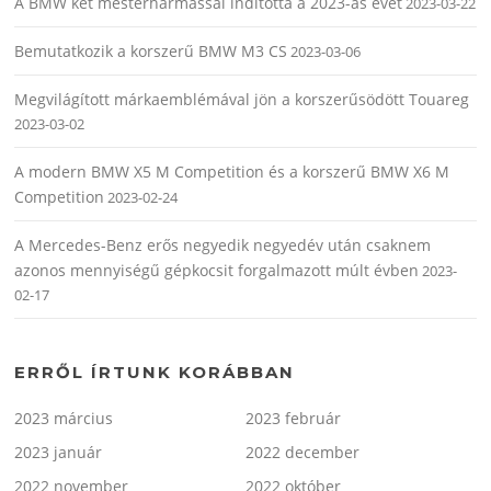
A BMW két mesterhármassal indította a 2023-as évet
2023-03-22
Bemutatkozik a korszerű BMW M3 CS
2023-03-06
Megvilágított márkaemblémával jön a korszerűsödött Touareg
2023-03-02
A modern BMW X5 M Competition és a korszerű BMW X6 M
Competition
2023-02-24
A Mercedes-Benz erős negyedik negyedév után csaknem
azonos mennyiségű gépkocsit forgalmazott múlt évben
2023-
02-17
ERRŐL ÍRTUNK KORÁBBAN
2023 március
2023 február
2023 január
2022 december
2022 november
2022 október