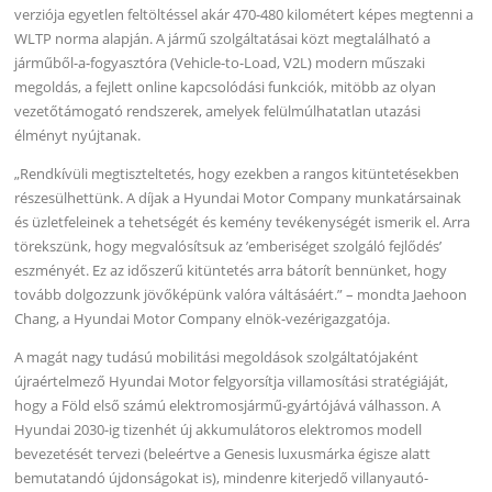
verziója egyetlen feltöltéssel akár 470-480 kilométert képes megtenni a
WLTP norma alapján. A jármű szolgáltatásai közt megtalálható a
járműből-a-fogyasztóra (Vehicle-to-Load, V2L) modern műszaki
megoldás, a fejlett online kapcsolódási funkciók, mitöbb az olyan
vezetőtámogató rendszerek, amelyek felülmúlhatatlan utazási
élményt nyújtanak.
„Rendkívüli megtiszteltetés, hogy ezekben a rangos kitüntetésekben
részesülhettünk. A díjak a Hyundai Motor Company munkatársainak
és üzletfeleinek a tehetségét és kemény tevékenységét ismerik el. Arra
törekszünk, hogy megvalósítsuk az ’emberiséget szolgáló fejlődés’
eszményét. Ez az időszerű kitüntetés arra bátorít bennünket, hogy
tovább dolgozzunk jövőképünk valóra váltásáért.” – mondta Jaehoon
Chang, a Hyundai Motor Company elnök-vezérigazgatója.
A magát nagy tudású mobilitási megoldások szolgáltatójaként
újraértelmező Hyundai Motor felgyorsítja villamosítási stratégiáját,
hogy a Föld első számú elektromosjármű-gyártójává válhasson. A
Hyundai 2030-ig tizenhét új akkumulátoros elektromos modell
bevezetését tervezi (beleértve a Genesis luxusmárka égisze alatt
bemutatandó újdonságokat is), mindenre kiterjedő villanyautó-