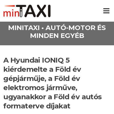
Ugrás a tartalomra
Menü
MINITAXI • AUTÓ-MOTOR ÉS
MINDEN EGYÉB
A Hyundai IONIQ 5
kiérdemelte a Föld év
gépjárműje, a Föld év
elektromos járműve,
ugyanakkor a Föld év autós
formaterve díjakat