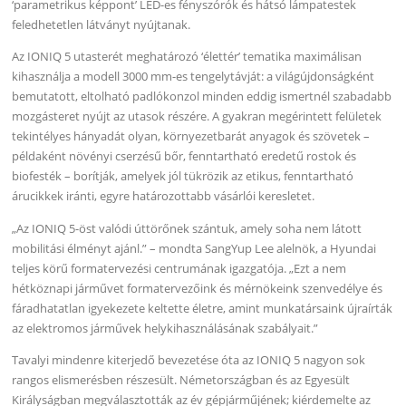
‘parametrikus képpont’ LED-es fényszórók és hátsó lámpatestek
feledhetetlen látványt nyújtanak.
Az IONIQ 5 utasterét meghatározó ‘élettér’ tematika maximálisan
kihasználja a modell 3000 mm-es tengelytávját: a világújdonságként
bemutatott, eltolható padlókonzol minden eddig ismertnél szabadabb
mozgásteret nyújt az utasok részére. A gyakran megérintett felületek
tekintélyes hányadát olyan, környezetbarát anyagok és szövetek –
példaként növényi cserzésű bőr, fenntartható eredetű rostok és
biofesték – borítják, amelyek jól tükrözik az etikus, fenntartható
árucikkek iránti, egyre határozottabb vásárlói keresletet.
„Az IONIQ 5-öst valódi úttörőnek szántuk, amely soha nem látott
mobilitási élményt ajánl.” – mondta SangYup Lee alelnök, a Hyundai
teljes körű formatervezési centrumának igazgatója. „Ezt a nem
hétköznapi járművet formatervezőink és mérnökeink szenvedélye és
fáradhatatlan igyekezete keltette életre, amint munkatársaink újraírták
az elektromos járművek helykihasználásának szabályait.”
Tavalyi mindenre kiterjedő bevezetése óta az IONIQ 5 nagyon sok
rangos elismerésben részesült. Németországban és az Egyesült
Királyságban megválasztották az év gépjárműjének; kiérdemelte az