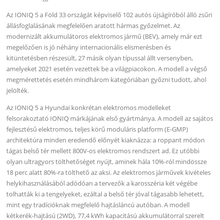
Az IONIQ 5 a Föld 33 országát képviselő 102 autós újságíróból álló zsűri
állásfoglalásának megfelelően aratott hármas győzelmet. Az
modernizált akkumulátoros elektromos jármű (BEV), amely már ezt
megelőzően is jó néhány internacionális elismerésben és
kitüntetésben részesült, 27 másik olyan típussal állt versenyben,
amelyeket 2021 esetén vezettek be a világpiacokon. A modell a végső
megmérettetés esetén mindhárom kategóriában győzni tudott, ahol
jelölték.
Az IONIQ 5 a Hyundai konkrétan elektromos modelleket
felsorakoztató IONIQ márkájának első gyártmánya. A modell az sajátos
fejlesztésű elektromos, teljes körű moduláris platform (E-GMP)
architektúra minden eredendő előnyét kiaknázza: a roppant módon
tágas belső tér mellett 800V-os elektromos rendszert ad. Ez utóbbi
olyan ultragyors tölthetőséget nyújt, aminek hála 10%-ról mindössze
18 perc alatt 80%-ra tölthető az aksi. Az elektromos járművek kivételes
helykihasználásából adódóan a tervezők a karosszéria két végébe
tolhatták ki a tengelyeket, ezáltal a belső tér jóval tágasabb lehetett,
mint egy tradícióknak megfelelő hajtásláncú autóban. A modell
kétkerék-hajtású (2WD), 77,4 kWh kapacitású akkumulátorral szerelt