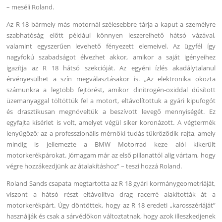
– meséli Roland.
Az R 18 bármely más motornál szélesebbre tárja a kaput a személyre
szabhatóság előtt például könnyen leszerelhető hátsó vázával,
valamint egyszerűen levehető fényezett elemeivel. Az ügyfél így
nagyfokú szabadságot élvezhet akkor, amikor a saját igényeihez
igazítja az R 18 hátsó szekcióját. Az egyéni ízlés akadálytalanul
érvényesülhet a szín megválasztásakor is. „Az elektronika okozta
számunkra a legtöbb fejtörést, amikor dinitrogén-oxiddal dúsított
üzemanyaggal töltöttük fel a motort, eltávolítottuk a gyári kipufogót
és drasztikusan megnöveltük a beszívott levegő mennyiségét. Ez
egyfajta kísérlet is volt, amelyet végül siker koronázott. A végtermék
lenyűgöző; az a professzionális mérnöki tudás tükröződik rajta, amely
mindig is jellemezte a BMW Motorrad keze alól kikerült
motorkerékpárokat. Jómagam már az első pillanattól alig vártam, hogy
végre hozzákezdjünk az átalakításhoz” – teszi hozzá Roland.
Roland Sands csapata megtartotta az R 18 gyári kormánygeometriáját,
viszont a hátsó részt eltávolítva drag racerré alakították át a
motorkerékpárt. Úgy döntöttek, hogy az R 18 eredeti „karosszériáját”
használják és csak a sárvédőkon változtatnak, hogy azok illeszkedjenek