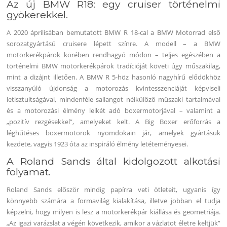
Az új BMW R18: egy cruiser történelmi
gyökerekkel.
A 2020 áprilisában bemutatott BMW R 18-cal a BMW Motorrad első
sorozatgyártású cruisere lépett színre. A modell – a BMW
motorkerékpárok körében rendhagyó módon – teljes egészében a
történelmi BMW motorkerékpárok tradícióját követi úgy műszakilag,
mint a dizájnt illetően. A BMW R 5-höz hasonló nagyhírű elődökhöz
visszanyúló újdonság a motorozás kvintesszenciáját képviseli
letisztultságával, mindenféle sallangot nélkülöző műszaki tartalmával
és a motorozási élmény lelkét adó boxermotorjával – valamint a
„pozitív rezgésekkel”, amelyeket kelt. A Big Boxer erőforrás a
léghűtéses boxermotorok nyomdokain jár, amelyek gyártásuk
kezdete, vagyis 1923 óta az inspiráló élmény letéteményesei.
A Roland Sands által kidolgozott alkotási
folyamat.
Roland Sands először mindig papírra veti ötleteit, ugyanis így
könnyebb számára a formavilág kialakítása, illetve jobban el tudja
képzelni, hogy milyen is lesz a motorkerékpár kiállása és geometriája.
„Az igazi varázslat a végén következik, amikor a vázlatot életre keltjük”