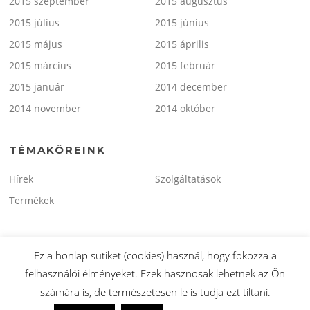
2015 szeptember
2015 augusztus
2015 július
2015 június
2015 május
2015 április
2015 március
2015 február
2015 január
2014 december
2014 november
2014 október
TÉMAKÖREINK
Hírek
Szolgáltatások
Termékek
Ez a honlap sütiket (cookies) használ, hogy fokozza a
felhasználói élményeket. Ezek hasznosak lehetnek az Ön
Copyright © 2026 minitaxi.hu. Minden Jog Fenntartva.
számára is, de természetesen le is tudja ezt tiltani.