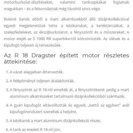
motorburkolat-díszítéseket, valamint tanksapkákat foglalnak
magukban – és a felsorolásnak még távolról sincs vége.
Roland Sands ebből a mart alkatrészekből álló dizájnkollekcióval
egyedi megjelenésűvé tette a kézikarokat, a keréktárcsákat, a
szelepfedeleket, az ékszíjburkolatot, a fényszórót és a műszereket. A
motor elejét az S 1000 RR superbike-tól kölcsönözték. Az ülések és a
kipufogó teljesen új tervezésűek.
Az R 18 Dragster épített motor részletes
áttekintése:
A vázat alapjaiban áttervezték.
A felépítményt teljesen átalakították.
A fényszórót az R 18-ról emelték át, a fényszórókeret pedig a mart
alumínium alkatrészeket tartalmazó dizájnkollekcióból származik.
A gyári kipufogót eltávolították és egyedi, „kettő az egyben” acél
kipufogórendszert szereltek a helyére.
A kézikarok a mart alumínium dizájnkollekció részei.
A tank az eredeti R 18-ról jön.