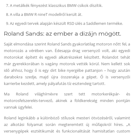
A metálkék fényezést klasszikus BMW csíkok díszítik.
A villa a BMW R nineT modellről került át.
Az egyedi tervek alapján készült RSD ülés a Saddlemen terméke.
Roland Sands: az ember a dizájn mögött.
Saját elmondása szerint Roland Sands gyakorlatilag motoron nőtt fel, a
motorozás a vérében van. Édesapja drag versenyző volt, aki egyedi
motorokat épített és egyedi alkatrészeket készített. Rolandot tehát
már gyerekkorában is vagány motorok vették körül. Nem kellett sok
idő ahhoz, hogy ő is egy dirt bike nyergébe pattanjon – hogy azután
darabokra szedje, majd újra összerakja a gépet. Ő is versenyzői
karrierbe kezdett, amely pályafutás tíz esztendeig tartott.
Ma Roland világhírnévre szert tett motorkerékpár- és
motorosfelszerelés-tervező, akinek a földkerekség minden pontján
vannak ügyfelei.
Roland leginkább a különböző stílusok mesteri ötvözéséről, valamint
az alkotási folyamat során megteremtett új műfajokról híres. „A
versenygépek esztétikumát és funkcionalitását hamisítatlan custom