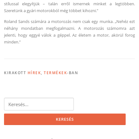
stílussal elegyítjük – talán erről ismernek minket a legtöbben.
Szeretünk a gyári motorokból még többet kihozni.”
Roland Sands számára a motorozás nem csak egy munka. „Nehéz ezt
néhány mondatban megfogalmazni. A motorozás számomra azt
jelenti, hogy eggyé válok a géppel. Az életem a motor, akörül forog
minden.”
KIRAKOTT
HÍREK
,
TERMÉKEK
-BAN
Keresés: