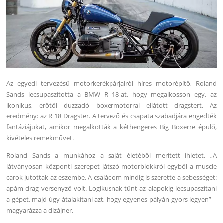
Az egyedi tervezésű motorkerékpárjairól híres motorépítő, Roland
Sands lecsupaszította a BMW R 18-at, hogy megalkosson egy, az
ikonikus, erőtől duzzadó boxermotorral ellátott dragstert. Az
eredmény: az R 18 Dragster. A tervező és csapata szabadjára engedték
fantáziájukat, amikor megalkották a kéthengeres Big Boxerre épülő,
kivételes remekművet.
Roland Sands a munkához a saját életéből merített ihletet. „A
látványosan központi szerepet játszó motorblokkról egyből a muscle
carok jutottak az eszembe. A családom mindig is szerette a sebességet:
apám drag versenyző volt. Logikusnak tűnt az alapokig lecsupaszítani
a gépet, majd úgy átalakítani azt, hogy egyenes pályán gyors legyen” –
magyarázza a dizájner.