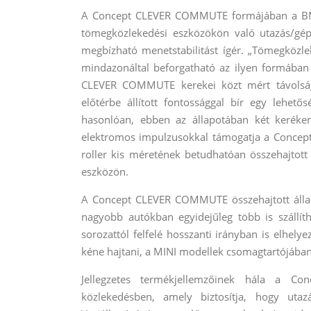
A Concept CLEVER COMMUTE formájában a BMW 
tömegközlekedési eszközökön való utazás/gép
megbízható menetstabilitást ígér. „Tömegközle
mindazonáltal beforgatható az ilyen formában
CLEVER COMMUTE kerekei közt mért távolság,
előtérbe állított fontossággal bír egy lehet
hasonlóan, ebben az állapotában két keréken
elektromos impulzusokkal támogatja a Concep
roller kis méretének betudhatóan összehajtott
eszközön.
A Concept CLEVER COMMUTE összehajtott állap
nagyobb autókban egyidejűleg több is szállí
sorozattól felfelé hosszanti irányban is elhely
kéne hajtani, a MINI modellek csomagtartójában 
Jellegzetes termékjellemzőinek hála a Co
közlekedésben, amely biztosítja, hogy uta