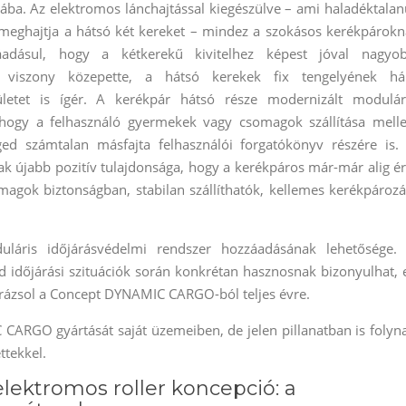
ába. Az elektromos lánchajtással kiegészülve – ami haladéktalan
 meghajtja a hátsó két kereket – mindez a szokásos kerékpárokn
áadásul, hogy a kétkerekű kivitelhez képest jóval nagyo
si viszony közepette, a hátsó kerekek fix tengelyének há
elületet is ígér. A kerékpár hátsó része modernizált modulár
hogy a felhasználó gyermekek vagy csomagok szállítása melle
ged számtalan másfajta felhasználói forgatókönyv részére is.
nak újabb pozitív tulajdonsága, hogy a kerékpáros már-már alig ér
omagok biztonságban, stabilan szállíthatók, kellemes kerékpározá
láris időjárásvédelmi rendszer hozzáadásának lehetősége.
rd időjárási szituációk során konkrétan hasznosnak bizonyulhat, 
varázsol a Concept DYNAMIC CARGO-ból teljes évre.
RGO gyártását saját üzemeiben, de jelen pillanatban is folyn
ttekkel.
ktromos roller koncepció: a