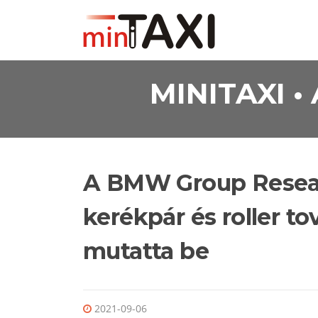
Ugrás a tartalomra
MINITAXI 
A BMW Group Resear
kerékpár és roller t
mutatta be
2021-09-06