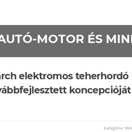
• AUTÓ-MOTOR ÉS MI
ch elektromos teherhordó
ovábbfejlesztett koncepcióját
Kategória:
Hír