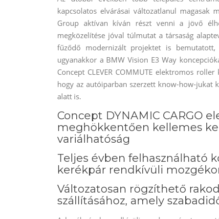
kapcsolatos elvárásai változatlanul magasak
Group aktívan kíván részt venni a jövő élh
megközelítése jóval túlmutat a társaság ala
fűződő modernizált projektet is bemutatot
ugyanakkor a BMW Vision E3 Way koncepcióka
Concept CLEVER COMMUTE elektromos roller k
hogy az autóiparban szerzett know-how-jukat k
alatt is.
Concept DYNAMIC CARGO ele
meghökkentően kellemes keré
variálhatóság
Teljes évben felhasználható
kerékpár rendkívüli mozgéko
Változatosan rögzíthető rak
szállításához, amely szabadi