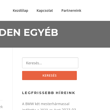
Kezdőlap
Kapcsolat
Partnereink
NDEN EGYÉB
Keresés:
LEGFRISSEBB HÍREINK
A BMW két mesterhármassal
ek
2023-03-
indította a 2023-as évet