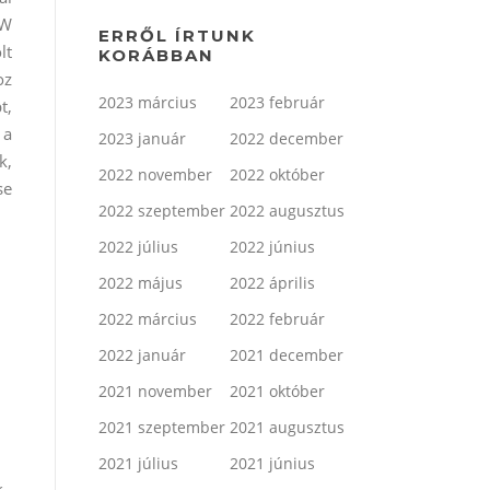
MW
ERRŐL ÍRTUNK
lt
KORÁBBAN
oz
2023 március
2023 február
t,
 a
2023 január
2022 december
k,
2022 november
2022 október
se
2022 szeptember
2022 augusztus
2022 július
2022 június
2022 május
2022 április
2022 március
2022 február
2022 január
2021 december
2021 november
2021 október
2021 szeptember
2021 augusztus
2021 július
2021 június