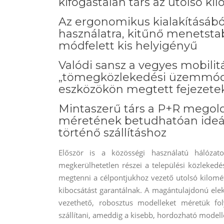
kifogástalan társ az utolsó k
Az ergonomikus kialakításáb
használatra, kitűnő menetstab
módfelett kis helyigényű
Valódi sansz a vegyes mobilitá
„tömegközlekedési üzemmód
eszközökön megtett fejezete
Mintaszerű társ a P+R megoldá
méretének betudhatóan ideá
történő szállításhoz
Először is a közösségi használatú hálózat
megkerülhetetlen részei a települési közleked
megtenni a célpontjukhoz vezető utolsó kilomé
kibocsátást garantálnak. A magántulajdonú elek
vezethető, robosztus modelleket méretük f
szállítani, ameddig a kisebb, hordozható modell