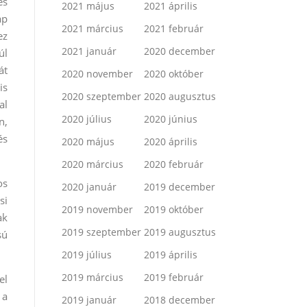
és
2021 május
2021 április
ap
2021 március
2021 február
ez
2021 január
2020 december
úl
át
2020 november
2020 október
is
2020 szeptember
2020 augusztus
al
2020 július
2020 június
n,
és
2020 május
2020 április
2020 március
2020 február
os
2020 január
2019 december
si
2019 november
2019 október
ak
2019 szeptember
2019 augusztus
sú
2019 július
2019 április
2019 március
2019 február
el
 a
2019 január
2018 december