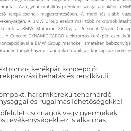
 maradtak. Az egyéni mobilitás prémium szolgáltatójaként a B
ető településeinek megteremtésében.
A mobilitás alább vázo
ptevékenységén. A BMW Group ezelőtt már több mikromobilitásh
t, köztük a BMW Motorrad X2City, a Personal Mover Concep
t. A Concept DYNAMIC CARGO elektromos kerékpár, ezenkívül
oncepciójával a BMW Group mérnökei ismételten bebizonyítjá
itűnően tudják hasznosítani mikromobilitási koncepciók tervezé
ktromos kerékpár koncepció:
kpározási behatás és rendkívüli
 kompakt, háromkerekű teherhordó
nysággal és rugalmas lehetőségekkel
odófelület csomagok vagy gyermekek
dős tevékenységekhez is alkalmas