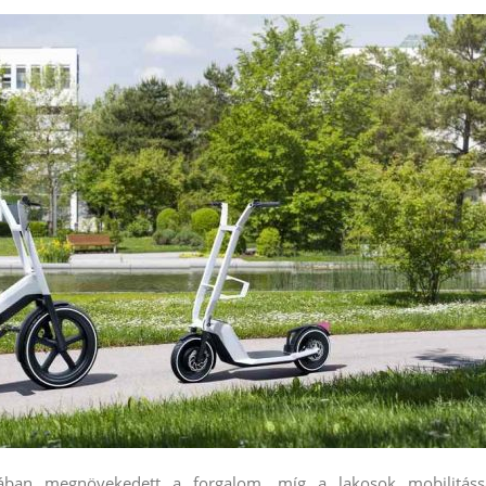
ában megnövekedett a forgalom, míg a lakosok mobilitáss