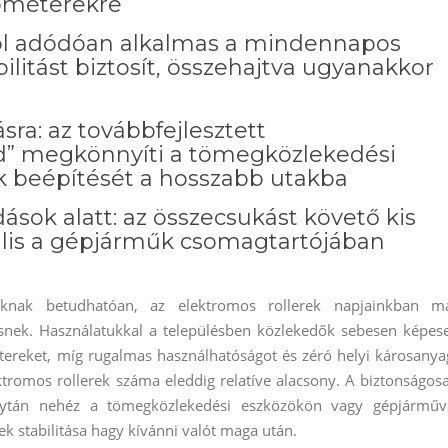
ilométerekre
ól adódóan alkalmas a mindennapos
ilitást biztosít, összehajtva ugyanakkor
sra: az továbbfejlesztett
” megkönnyíti a tömegközlekedési
k beépítését a hosszabb utakba
sok alatt: az összecsukást követő kis
lis a gépjárműk csomagtartójában
oknak betudhatóan, az elektromos rollerek napjainkban m
ésnek. Használatukkal a településben közlekedők sebesen képes
tereket, míg rugalmas használhatóságot és zéró helyi károsanya
tromos rollerek száma eleddig relatíve alacsony. A biztonságos
olytán nehéz a tömegközlekedési eszközökön vagy gépjárműv
ek stabilitása hagy kívánni valót maga után.