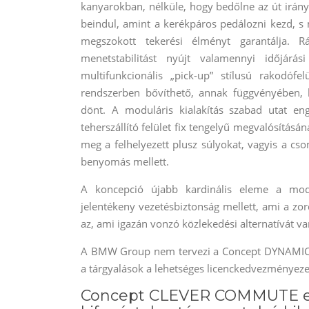
kanyarokban, nélküle, hogy bedőlne az út irány
beindul, amint a kerékpáros pedálozni kezd, s
megszokott tekerési élményt garantálja. R
menetstabilitást nyújt valamennyi időjárá
multifunkcionális „pick-up” stílusú rakodóf
rendszerben bővíthető, annak függvényében, 
dönt. A moduláris kialakítás szabad utat en
teherszállító felület fix tengelyű megvalósításá
meg a felhelyezett plusz súlyokat, vagyis a cs
benyomás mellett.
A koncepció újabb kardinális eleme a modu
jelentékeny vezetésbiztonság mellett, ami a zo
az, ami igazán vonzó közlekedési alternatívát 
A BMW Group nem tervezi a Concept DYNAMIC CA
a tárgyalások a lehetséges licenckedvezményeze
Concept CLEVER COMMUTE ele