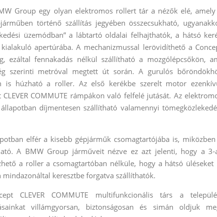
Group egy olyan elektromos rollert tár a nézők elé, amely
járműben történő szállítás jegyében összecsukható, ugyanakk
kedési üzemódban” a lábtartó oldalai felhajthatók, a hátsó ker
 kialakuló apertúrába. A mechanizmussal lerövidíthető a Conce
 ezáltal fennakadás nélkül szállítható a mozgólépcsőkön, a
őség szerinti metróval megtett út során. A gurulós bőröndökh
 is húzható a roller. Az első kerékbe szerelt motor ezenkív
t CLEVER COMMUTE rámpákon való felfelé jutását. Az elektrom
 állapotban díjmentesen szállítható valamennyi tömegközlekedé
otban elfér a kisebb gépjárműk csomagtartójába is, miközben
tható. A BMW Group járműveit nézve ez azt jelenti, hogy a 3-
ezhető a roller a csomagtartóban nélküle, hogy a hátsó üléseket 
mindazonáltal keresztbe forgatva szállíthatók.
ncept CLEVER COMMUTE multifunkcionális társ a települé
zásainkat villámgyorsan, biztonságosan és simán oldjuk me