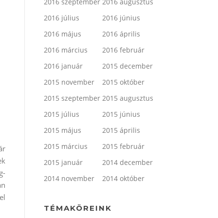
2016 szeptember
2016 augusztus
2016 július
2016 június
2016 május
2016 április
2016 március
2016 február
2016 január
2015 december
2015 november
2015 október
2015 szeptember
2015 augusztus
2015 július
2015 június
2015 május
2015 április
2015 március
2015 február
ár
ek
2015 január
2014 december
g-
2014 november
2014 október
an
el
TÉMAKÖREINK