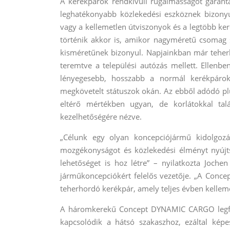
A kerékpárok rendkívüli rugalmasságot garantá
leghatékonyabb közlekedési eszköznek bizonyul
vagy a kellemetlen útviszonyok és a legtöbb ke
történik akkor is, amikor nagyméretű csomag sz
kisméretűnek bizonyul. Napjainkban már teherho
teremtve a települési autózás mellett. Ellenb
lényegesebb, hosszabb a normál kerékpárokn
megkövetelt státuszok okán. Az ebből adódó plu
eltérő mértékben ugyan, de korlátokkal tal
kezelhetőségére nézve.
„Célunk egy olyan koncepciójármű kidolgozá
mozgékonyságot és közlekedési élményt nyújtsa 
lehetőséget is hoz létre” – nyilatkozta Joc
járműkoncepciókért felelős vezetője. „A Conc
teherhordó kerékpár, amely teljes évben kelleme
A háromkerekű Concept DYNAMIC CARGO legfőb
kapcsolódik a hátsó szakaszhoz, ezáltal képe