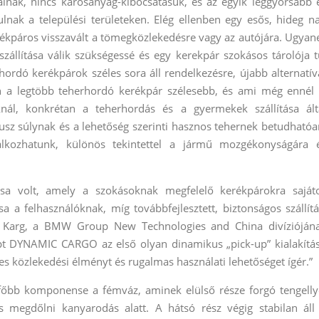
lnak, nincs károsanyag-kibocsátásuk, és az egyik leggyorsabb 
nak a települési területeken. Elég ellenben egy esős, hideg n
rékpáros visszavált a tömegközlekedésre vagy az autójára. Ugyan
állítása válik szükségessé és egy kerekpár szokásos tárolója t
rdó kerékpárok széles sora áll rendelkezésre, újabb alternatív
en a legtöbb teherhordó kerékpár szélesebb, és ami még ennél 
ál, konkrétan a teherhordás és a gyermekek szállítása ált
sz súlynak és a lehetőség szerinti hasznos tehernek betudhatóa
álkozhatunk, különös tekintettel a jármű mozgékonyságára 
sa volt, amely a szokásoknak megfelelő kerékpárokra saját
a felhasználóknak, míg továbbfejlesztett, biztonságos szállítá
hen Karg, a BMW Group New Technologies and China divízióján
ept DYNAMIC CARGO az első olyan dinamikus „pick-up” kialakítá
s közlekedési élményt és rugalmas használati lehetőséget ígér.”
b komponense a fémváz, aminek elülső része forgó tengelly
s megdőlni kanyarodás alatt. A hátsó rész végig stabilan áll