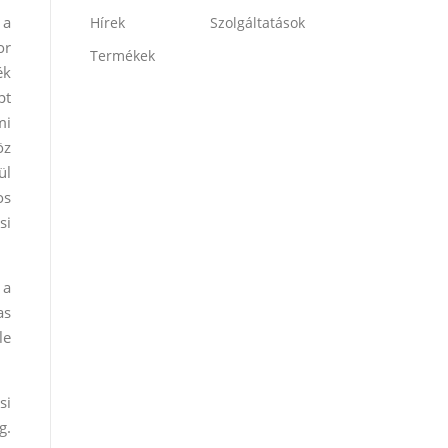
 a
Hírek
Szolgáltatások
or
Termékek
ék
pt
mi
öz
ül
os
si
 a
as
le
si
g.