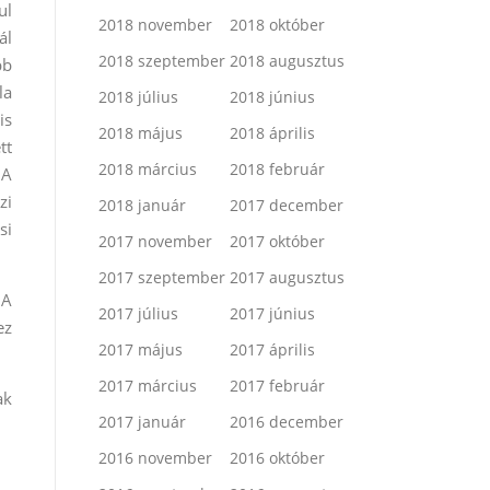
ul
2018 november
2018 október
ál
2018 szeptember
2018 augusztus
bb
la
2018 július
2018 június
is
2018 május
2018 április
tt
2018 március
2018 február
 A
zi
2018 január
2017 december
si
2017 november
2017 október
2017 szeptember
2017 augusztus
 A
2017 július
2017 június
ez
2017 május
2017 április
2017 március
2017 február
ak
2017 január
2016 december
2016 november
2016 október