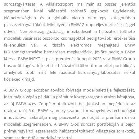
sorozatgyártását. A vállalatcsoport ma már az összes jelentős
szegmensben kínál hálózatról tölthető gépkocsit ügyfeleinek,
Németországban és a globális piacon nem egy kategóriában
piacvezető gyártóként. Mint ilyen, a BMW Group teljes mellszélességgel
üdvözli Németország gazdasági intézkedéseit, a hálózatról tölthető
modellek vásárlását ösztönző csomagoktól pedig további értékesítési
fellendülést vár. A tisztán elektromos meghajtású BMW
iX3 tömegtermelése hamarosan megkezdődik, jövőre pedig a BMW
i4 és a BMW iNEXT is piaci premierjét ünnepli. 2023-ra a BMW Group
huszonöt tagúra fejleszti fel hálózatról tölthető modelljei portfólióját,
amelynek több mint fele ráadásul károsanyag-kibocsátás nélkül
közlekedik majd.
A BMW Group eközben tovább folytatja modellpalettája fejlesztését,
idén május végén például a prémium középkategória etalon kétajtósa,
az új BMW 4-es Coupé mutatkozott be. Júniusban megérkezik az
utakra az új 5-ös BMW is, amely számos formanyelvi és technológiai
innovációval szilárdítja meg piacvezető pozícióját a prémium üzleti
modellek szegmensében. A BMW 5-ös sorozat portfólióján a bajor
prémiumgyártó legszélesebb hálózatról tölthető választéka sorakozik,
szám szerint ötféle modellváltozattal.