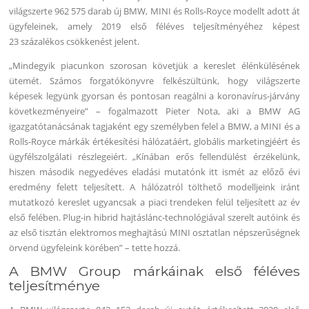
világszerte 962 575 darab új BMW, MINI és Rolls-Royce modellt adott át
ügyfeleinek, amely 2019 első féléves teljesítményéhez képest
23 százalékos csökkenést jelent.
„Mindegyik piacunkon szorosan követjük a kereslet élénkülésének
ütemét. Számos forgatókönyvre felkészültünk, hogy világszerte
képesek legyünk gyorsan és pontosan reagálni a koronavírus-járvány
következményeire” – fogalmazott Pieter Nota, aki a BMW AG
igazgatótanácsának tagjaként egy személyben felel a BMW, a MINI és a
Rolls-Royce márkák értékesítési hálózatáért, globális marketingjéért és
ügyfélszolgálati részlegeiért. „Kínában erős fellendülést érzékelünk,
hiszen második negyedéves eladási mutatónk itt ismét az előző évi
eredmény felett teljesített. A hálózatról tölthető modelljeink iránt
mutatkozó kereslet ugyancsak a piaci trendeken felül teljesített az év
első felében. Plug-in hibrid hajtáslánc-technológiával szerelt autóink és
az első tisztán elektromos meghajtású MINI osztatlan népszerűségnek
örvend ügyfeleink körében” – tette hozzá.
A BMW Group márkáinak első féléves
teljesítménye