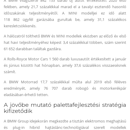
A BMW világszerte 842 153 darab új autót értékesített 2020 első
felében, amely 21,7 százalékkal marad el a tavalyi esztendő hasonló
időszakának teljesítményétől. A MINI modelljei ez idő alatt
118 862 ügyfél garázsába gurultak be, amely 31,1 százalékos
keresletcsökkenés.
A hálózatról tölthető BMW és MINI modellek eközben az előző év első
hat havi teljesítményéhez képest 3,4 százalékkal többen, szám szerint
61 652 darabban találtak gazdára.
A Rolls-Royce Motor Cars 1 560 darab luxusautót értékesített a január
és június közötti hat hónapban, amely 37,6 százalékos visszaesésnek
számít.
A BMW Motorrad 17,7 százalékkal múlta alul 2019 első féléves
eredményét, amely 76 707 darab robogó és motorkerékpár
eladásában érhető tetten.
A jövőbe mutató palettafejlesztési stratégia
kifizetődik
A BMW Group idejekorán megkezdte a tisztán elektromos meghajtású
és plug-in hibrid hajtáslánc-technológiával szerelt modellek