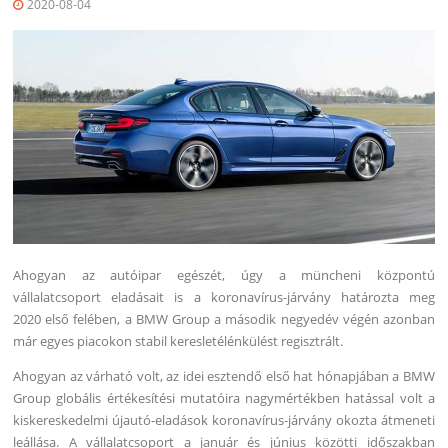
2020-08-04
Ahogyan az autóipar egészét, úgy a müncheni központú
vállalatcsoport eladásait is a koronavírus-járvány határozta meg
2020 első felében, a BMW Group a második negyedév végén azonban
már egyes piacokon stabil keresletélénkülést regisztrált.
Ahogyan az várható volt, az idei esztendő első hat hónapjában a BMW
Group globális értékesítési mutatóira nagymértékben hatással volt a
kiskereskedelmi újautó-eladások koronavírus-járvány okozta átmeneti
leállása. A vállalatcsoport a január és június közötti időszakban