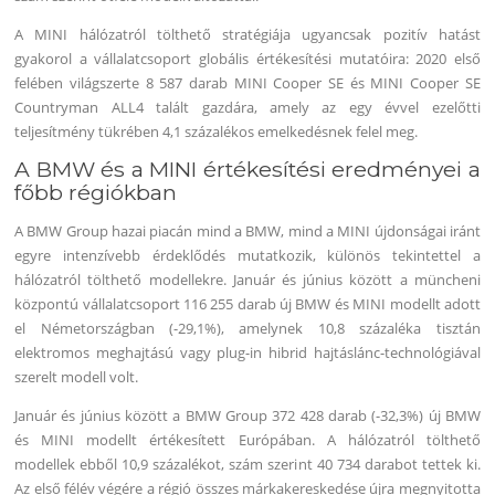
A MINI hálózatról tölthető stratégiája ugyancsak pozitív hatást
gyakorol a vállalatcsoport globális értékesítési mutatóira: 2020 első
felében világszerte 8 587 darab MINI Cooper SE és MINI Cooper SE
Countryman ALL4 talált gazdára, amely az egy évvel ezelőtti
teljesítmény tükrében 4,1 százalékos emelkedésnek felel meg.
A BMW és a MINI értékesítési eredményei a
főbb régiókban
A BMW Group hazai piacán mind a BMW, mind a MINI újdonságai iránt
egyre intenzívebb érdeklődés mutatkozik, különös tekintettel a
hálózatról tölthető modellekre. Január és június között a müncheni
központú vállalatcsoport 116 255 darab új BMW és MINI modellt adott
el Németországban (-29,1%), amelynek 10,8 százaléka tisztán
elektromos meghajtású vagy plug-in hibrid hajtáslánc-technológiával
szerelt modell volt.
Január és június között a BMW Group 372 428 darab (-32,3%) új BMW
és MINI modellt értékesített Európában. A hálózatról tölthető
modellek ebből 10,9 százalékot, szám szerint 40 734 darabot tettek ki.
Az első félév végére a régió összes márkakereskedése újra megnyitotta