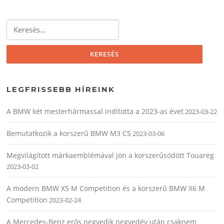
Keresés:
LEGFRISSEBB HÍREINK
A BMW két mesterhármassal indította a 2023-as évet
2023-03-22
Bemutatkozik a korszerű BMW M3 CS
2023-03-06
Megvilágított márkaemblémával jön a korszerűsödött Touareg
2023-03-02
A modern BMW X5 M Competition és a korszerű BMW X6 M
Competition
2023-02-24
A Mercedes-Benz erős negyedik negyedév után csaknem