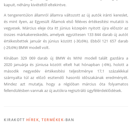
kapuit, néhány kivételtől eltekintve.
A tengerentúlon államról államra változott az új autók iránti kereslet,
és mint ilyen, az Egyesült Államok első féléves értékesítési mutatói is
vegyesek. Március eleje óta itt június közepén nyitott újra először az
összes márkakereskedés, amelyek együttesen 133 844 darab új autót
értékesítettek január és június között (-30,6%). Ebből 121 657 darab
(-29,6%) BMW modell volt.
Kínában 329 069 darab új BMW és MINI modell talált gazdára a
2020 januárja és júniusa között eltelt hat hónapban (-6%), holott a
második negyedév értékesítési teljesítménye 17,1 százalékkal
szárnyalta túl az előző esztendő hasonló időszakának eredményét.
Mindez azt mutatja, hogy a régióban március óta folyamatos
fellendülésben vannak az új autókra regisztráló ügyfélérdeklődések.
KIRAKOTT
HÍREK
,
TERMÉKEK
-BAN