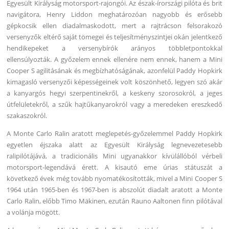
Egyesült Királyság motorsport-rajongói. Az észak-írországi pilóta és brit
navigátora, Henry Liddon meghatározóan nagyobb és erősebb
gépkocsik ellen diadalmaskodott, mert a rajtrácson felsorakozó
versenyzők eltérő saját tömegei és teljesítményszintjei okán jelentkező
hendikepeket a versenybírók arányos többletpontokkal
ellensúlyozták. A győzelem ennek ellenére nem ennek, hanem a Mini
Cooper S agilitásának és megbízhatóságának, azonfelül Paddy Hopkirk
kimagasló versenyzői képességeinek volt köszönhető, legyen szó akár
a kanyargós hegyi szerpentinekről, a keskeny szorosokról, a jeges
útfelületekről, a szűk hajtűkanyarokról vagy a meredeken ereszkedő
szakaszokról.
A Monte Carlo Ralin aratott meglepetés-győzelemmel Paddy Hopkirk
egyetlen éjszaka alatt az Egyesült Királyság legnevezetesebb
ralipilótájává, a tradicionális Mini ugyanakkor kívülállóból vérbeli
motorsport-legendává érett. A kisautó eme úrias státuszát a
következő évek még tovább nyomatékosították, mivel a Mini Cooper S
1964 után 1965-ben és 1967-ben is abszolút diadalt aratott a Monte
Carlo Ralin, előbb Timo Mäkinen, ezután Rauno Aaltonen finn pilótával
a volánja mögött.