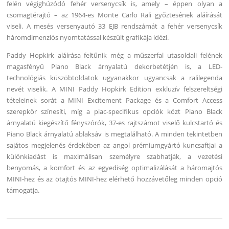
felén végighúzódó fehér versenycsík is, amely – éppen olyan a
csomagtérajtó – az 1964-es Monte Carlo Rali győztesének aláírását
viseli. A mesés versenyautó 33 EJB rendszámát a fehér versenycsík
háromdimenziós nyomtatással készült grafikája idézi.
Paddy Hopkirk aláírása feltűnik még a műszerfal utasoldali felének
magasfényű Piano Black árnyalatú dekorbetétjén is, a LED-
technológiás küszöbtoldatok ugyanakkor ugyancsak a ralilegenda
nevét viselik. A MINI Paddy Hopkirk Edition exkluzív felszereltségi
tételeinek sorát a MINI Excitement Package és a Comfort Access
szerepkör színesíti, míg a piac-specifikus opciók közt Piano Black
árnyalatú kiegészítő fényszórók, 37-es rajtszámot viselő kulcstartó és
Piano Black árnyalatú ablaksáv is megtalálható. A minden tekintetben
sajátos megjelenés érdekében az angol prémiumgyártó kuncsaftjai a
különkiadást is maximálisan személyre szabhatják, a vezetési
benyomás, a komfort és az egyediség optimalizálását a háromajtós
MINI-hez és az ötajtós MINI-hez elérhető hozzávetőleg minden opció
támogatja.