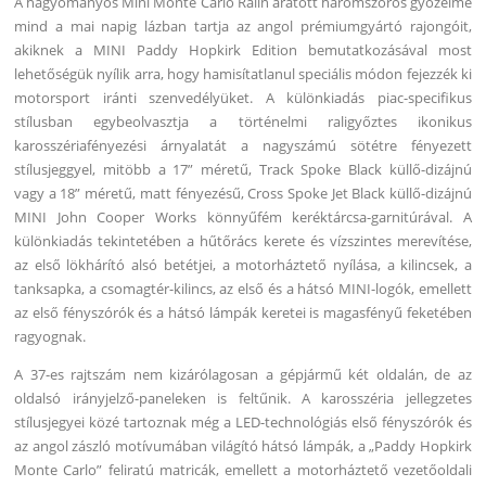
A hagyományos Mini Monte Carlo Ralin aratott háromszoros győzelme
mind a mai napig lázban tartja az angol prémiumgyártó rajongóit,
akiknek a MINI Paddy Hopkirk Edition bemutatkozásával most
lehetőségük nyílik arra, hogy hamisítatlanul speciális módon fejezzék ki
motorsport iránti szenvedélyüket. A különkiadás piac-specifikus
stílusban egybeolvasztja a történelmi raligyőztes ikonikus
karosszériafényezési árnyalatát a nagyszámú sötétre fényezett
stílusjeggyel, mitöbb a 17” méretű, Track Spoke Black küllő-dizájnú
vagy a 18” méretű, matt fényezésű, Cross Spoke Jet Black küllő-dizájnú
MINI John Cooper Works könnyűfém keréktárcsa-garnitúrával. A
különkiadás tekintetében a hűtőrács kerete és vízszintes merevítése,
az első lökhárító alsó betétjei, a motorháztető nyílása, a kilincsek, a
tanksapka, a csomagtér-kilincs, az első és a hátsó MINI-logók, emellett
az első fényszórók és a hátsó lámpák keretei is magasfényű feketében
ragyognak.
A 37-es rajtszám nem kizárólagosan a gépjármű két oldalán, de az
oldalsó irányjelző-paneleken is feltűnik. A karosszéria jellegzetes
stílusjegyei közé tartoznak még a LED-technológiás első fényszórók és
az angol zászló motívumában világító hátsó lámpák, a „Paddy Hopkirk
Monte Carlo” feliratú matricák, emellett a motorháztető vezetőoldali