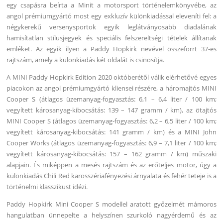
egy csapásra beírta a Minit a motorsport történelemkönyvébe, az
angol prémiumgyártó most egy exkluzív különkiadással eleveníti fel: a
négykerekű versenysportok egyik leglátványosabb diadalának
hamisítatlan stílusjegyek és speciális felszereltségi tételek állítanak
emléket. Az egyik ilyen a Paddy Hopkirk nevével összeforrt 37-es
rajtszám, amely a különkiadás két oldalát is csinosítja.
A MINI Paddy Hopkirk Edition 2020 októberétől válik elérhetővé egyes
piacokon az angol prémiumgyártó kliensei részére, a háromajtós MINI
Cooper S (átlagos üzemanyag-fogyasztás: 6,1 – 6,4 liter / 100 km;
vegyített károsanyag-kibocsátás: 139 – 147 gramm / km), az ötajtós
MINI Cooper S (átlagos üzemanyag-fogyasztás: 6,2 – 6,5 liter / 100 km;
vegyített károsanyag-kibocsátás: 141 gramm / km) és a MINI John
Cooper Works (átlagos üzemanyag-fogyasztás: 6,9 – 7,1 liter / 100 km;
vegyített károsanyag-kibocsátás: 157 – 162 gramm / km) műszaki
alapjain. És miképpen a mesés rajtszám és az erőteljes motor, úgy a
különkiadás Chili Red karosszériafényezési árnyalata és fehér teteje is a
történelmi klasszikust idézi.
Paddy Hopkirk Mini Cooper S modellel aratott győzelmét mámoros
hangulatban ünnepelte a helyszínen szurkoló nagyérdemű és az