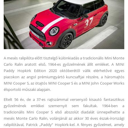
A mesés ralipilóta előtt tisztelgő különkiadás a tradicionális Mini Monte
Carlo Ralin aratott első, 1964-es győzelmének állít emléket. A MINI
Paddy Hopkirk Edition 2020 októberétől válik elérhetővé egyes
piacokon az angol prémiumgyártó kuncsaftjai részére, a háromajtós
MINI Cooper S, az ötajtós MINI Cooper S és a MINI John Cooper Works
élsportoló műszaki alapjain.
Eltelt 56 év, de a 37-es rajtszámmal versenyző kisautó fantasztikus
győzelmének emlékei szemernyit sem fakultak. 1964-ben a
tradicionális Mini Cooper S első abszolút diadalát ünnepelhette a
mesés Monte Carlo Ralin, volánjánál az akkor 30 éves észak-írországi
ralipilótával, Patrick „Paddy” Hopkirk-kel. A fényes győzelmet, amely