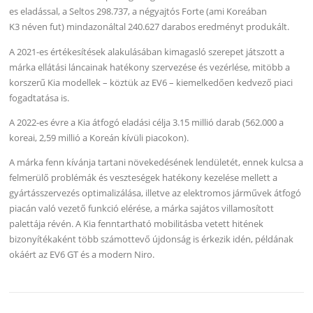
es eladással, a Seltos 298.737, a négyajtós Forte (ami Koreában
K3 néven fut) mindazonáltal 240.627 darabos eredményt produkált.
A 2021-es értékesítések alakulásában kimagasló szerepet játszott a
márka ellátási láncainak hatékony szervezése és vezérlése, mitöbb a
korszerű Kia modellek – köztük az EV6 – kiemelkedően kedvező piaci
fogadtatása is.
A 2022-es évre a Kia átfogó eladási célja 3.15 millió darab (562.000 a
koreai, 2,59 millió a Koreán kívüli piacokon).
A márka fenn kívánja tartani növekedésének lendületét, ennek kulcsa a
felmerülő problémák és veszteségek hatékony kezelése mellett a
gyártásszervezés optimalizálása, illetve az elektromos járművek átfogó
piacán való vezető funkció elérése, a márka sajátos villamosított
palettája révén. A Kia fenntartható mobilitásba vetett hitének
bizonyítékaként több számottevő újdonság is érkezik idén, példának
okáért az EV6 GT és a modern Niro.