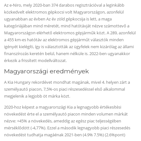
Az e-Niro, mely 2020-ban 374 darabos regisztrációval a leginkább
közkedvelt elektromos gépkocsi volt Magyarországon, azonfelül
ugyanabban az évben Az év zöld gépkocsija is lett, a maga
kategóriájában mind méretét, mind hatótávját nézve számottevő a
Magyarországon elérhető elektromos gépjárműk közt. A 289, azonfelül
a 455 km-es hatótáv az elektromos gépjárműt választók minden
igényét kielégíti, így is választották az ügyfelek nem kizárólag az állami
finanszírozás keretén belül, hanem nélküle is. 2022-ben ugyanakkor
érkezik a frissített modellváltozat.
Magyarországi eredmények
A Kia Hungary rekordévet mondhat magának, mivel 4. helyen zárt a
személyautó piacon, 7,5%-os piaci részesedéssel első alkalommal
megjelenik a legjobb öt márka közt.
2020-hoz képest a magyarországi Kia a legnagyobb értékesítési
növekedést érte el a személyautó piacon minden volumen márkát
nézve: +45% a növekedés, ameddig az egész piac teljességében
mérséklődött (-4,77%). Ezzel a második legnagyobb piaci részesedés
növekedést tudhatja magáénak 2021-ben (4.9% 7.5%) (2.6%pont)