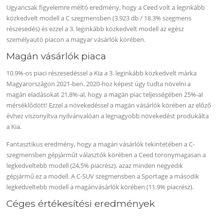
Ugyancsak figyelemre méltó eredmény, hogy a Ceed volt a leginkább
közkedvelt modell a C szegmensben (3.923 db / 18.3% szegmens
részesedés) és ezzel a 3. leginkább közkedvelt modell az egész
személyautó piacon a magyar vásárlók körében.
Magán vásárlók piaca
10.9%-os piaci részesedéssel a Kia a 3. leginkább közkedvelt márka
Magyarországon 2021-ben. 2020-hoz képest úgy tudta növelni a
magán eladásokat 21,8%-al, hogy a magán piac teljességében 25%-al
mérséklődött! Ezzel a növekedéssel a magán vásárlók körében az előző
évhez viszonyítva nyilvánvalóan a legnagyobb növekedést produkálta
a Kia.
Fantasztikus eredmény, hogy a magán vásárlók tekintetében a C-
szegmensben gépjárműt választók körében a Ceed toronymagasan a
legkedveltebb modell (24,5% piacrész), azaz minden negyedik
gépjármű ez a modell. A C-SUV szegmensben a Sportage a második
legkedveltebb modell a magánvásárlók körében (11.9% piacrész).
Céges értékesítési eredmények