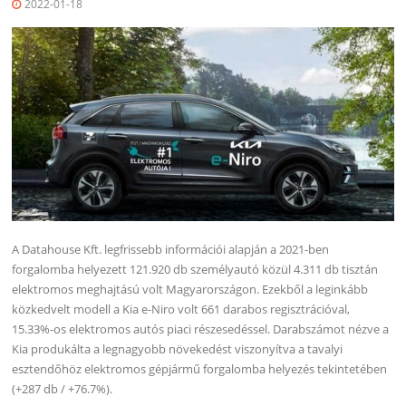
2022-01-18
A Datahouse Kft. legfrissebb információi alapján a 2021-ben
forgalomba helyezett 121.920 db személyautó közül 4.311 db tisztán
elektromos meghajtású volt Magyarországon. Ezekből a leginkább
közkedvelt modell a Kia e-Niro volt 661 darabos regisztrációval,
15.33%-os elektromos autós piaci részesedéssel. Darabszámot nézve a
Kia produkálta a legnagyobb növekedést viszonyítva a tavalyi
esztendőhöz elektromos gépjármű forgalomba helyezés tekintetében
(+287 db / +76.7%).