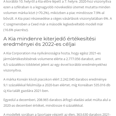
A korábbi 10. helyről a Kia előre lépett a 7. helyre. 2020-hoz viszonyítva
ezen a szféraban is a legnagyobb növekedési ütemet mutatta minden
volumen márka közt (+70.2%), miközben a piac mindössze 7.9%-al
bővült. A Kia piaci részesedése a céges vásárlások viszonylatában 6%. A
C szegmensben a Ceed már a második legkedveltebb modell már
(16.6% piacrész).
A Kia mindenre kiterjedő értékesítési
eredményei és 2022-es céljai
A Kia Corporation ma nyilvánosságra hozta, hogy egész 2021-es
járműértékesítésének volumene elérte a 2.777.056 darabot, ami
6,5 százalékos többletet jelent az egy évvel korábbi eredményekhez
viszonyítva.
A márka Koreán kívüli piacokon elért 2.242.040 darabos eredménye
9,1 százalékkal felülmúlja a 2020-ban elértet, míg Koreában 535.016 db
új Kia talált gazdára 2021-ben.
Egyedül a decemberi, 208.965 darabos átfogó eladási adat múlta alul a
2020-as decemberi értéket, mindössze 4 százalékkal.
A modellek sorában a Sportage végzett az élen, 363.630 darabos 2021-