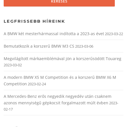
LEGFRISSEBB HÍREINK
A BMW két mesterhármassal indította a 2023-as évet
2023-03-22
Bemutatkozik a korszerű BMW M3 CS
2023-03-06
Megvilágított márkaemblémával jön a korszerűsödött Touareg
2023-03-02
A modern BMW X5 M Competition és a korszerű BMW X6 M
Competition
2023-02-24
A Mercedes-Benz erős negyedik negyedév után csaknem
azonos mennyiségű gépkocsit forgalmazott múlt évben
2023-
02-17