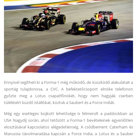
Ennyivel segítheti ki a Forma-1 még működő, de küszködő alakulatait a
sportág tulajdonosa, a CVC. A befektetőcsoport elnöke telefonon
győzte meg a Lotus csapatfőnökét, hogy nem hagyják cserben
túlélésért küzdő istállókat, köztük a Saubert és a Force Indiát.
Még egy esetleges bojkott lehetősége is felmerült a paddockban az
USA Nagydíj során, ahol tetőzött a Forma-1 bevételeinek egyenlőtlen
elosztásával kapcsolatos elégedetlenség. A csődbement Caterham és
Marussia távolmaradása kapcsán a Force India, a Lotus és a Sauber