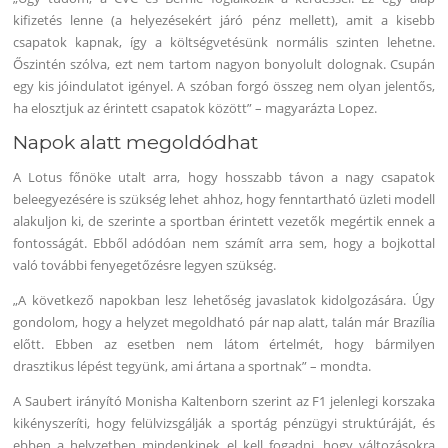
kifizetés lenne (a helyezésekért járó pénz mellett), amit a kisebb
csapatok kapnak, így a költségvetésünk normális szinten lehetne.
Őszintén szólva, ezt nem tartom nagyon bonyolult dolognak. Csupán
egy kis jóindulatot igényel. A szóban forgó összeg nem olyan jelentős,
ha elosztjuk az érintett csapatok között” – magyarázta Lopez.
Napok alatt megoldódhat
A Lotus főnöke utalt arra, hogy hosszabb távon a nagy csapatok
beleegyezésére is szükség lehet ahhoz, hogy fenntartható üzleti modell
alakuljon ki, de szerinte a sportban érintett vezetők megértik ennek a
fontosságát. Ebből adódóan nem számít arra sem, hogy a bojkottal
való további fenyegetőzésre legyen szükség.
„A következő napokban lesz lehetőség javaslatok kidolgozására. Úgy
gondolom, hogy a helyzet megoldható pár nap alatt, talán már Brazília
előtt. Ebben az esetben nem látom értelmét, hogy bármilyen
drasztikus lépést tegyünk, ami ártana a sportnak” – mondta.
A Saubert irányító Monisha Kaltenborn szerint az F1 jelenlegi korszaka
kikényszeríti, hogy felülvizsgálják a sportág pénzügyi struktúráját, és
ebben a helyzetben mindenkinek el kell fogadni, hogy változásokra