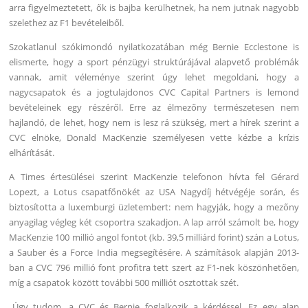
arra figyelmeztetett, ők is bajba kerülhetnek, ha nem jutnak nagyobb
szelethez az F1 bevételeiből.
Szokatlanul szókimondó nyilatkozatában még Bernie Ecclestone is
elismerte, hogy a sport pénzügyi struktúrájával alapvető problémák
vannak, amit véleménye szerint úgy lehet megoldani, hogy a
nagycsapatok és a jogtulajdonos CVC Capital Partners is lemond
bevételeinek egy részéről. Erre az élmezőny természetesen nem
hajlandó, de lehet, hogy nem is lesz rá szükség, mert a hírek szerint a
CVC elnöke, Donald MacKenzie személyesen vette kézbe a krízis
elhárítását.
A Times értesülései szerint MacKenzie telefonon hívta fel Gérard
Lopezt, a Lotus csapatfőnökét az USA Nagydíj hétvégéje során, és
biztosította a luxemburgi üzletembert: nem hagyják, hogy a mezőny
anyagilag végleg két csoportra szakadjon. A lap arról számolt be, hogy
MacKenzie 100 millió angol fontot (kb. 39,5 milliárd forint) szán a Lotus,
a Sauber és a Force India megsegítésére. A számítások alapján 2013-
ban a CVC 796 millió font profitra tett szert az F1-nek köszönhetően,
míg a csapatok között további 500 milliót osztottak szét.
„Úgy tudom, a CVC és Bernie foglalkozik a kérdéssel. Ez egy alap