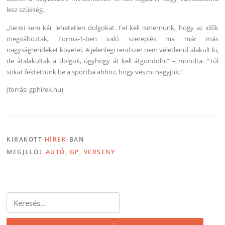
lesz szükség.
„Senki sem kér lehetetlen dolgokat. Fel kell ismernünk, hogy az idők
megváltoztak, Forma-1-ben való szereplés ma már más
nagyságrendeket követel. A jelenlegi rendszer nem véletlenül alakult ki,
de átalakultak a dolgok, úgyhogy át kell átgondolni” – mondta. “Túl
sokat fektettünk be a sportba ahhoz, hogy veszni hagyjuk.”
(forrás: gphirek.hu)
KIRAKOTT
HÍREK
-BAN
MEGJELÖL
AUTÓ
,
GP
,
VERSENY
Keresés: