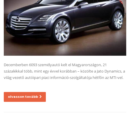
Decemberben 6093 személyautó kelt el Magyarországon, 21
százalékkal több, mint egy évvel korábban – közölte a Jato Dynamics, a
világ vezető autóipari piaci információ-szolgáltatója hétfőn az MTI-vel.
olvasson tovább