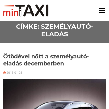
Ugrás a tartalomra
Menü
CÍMKE:
SZEMÉLYAUTÓ-
ELADÁS
Ötödével nőtt a személyautó-
eladás decemberben
2015-01-05