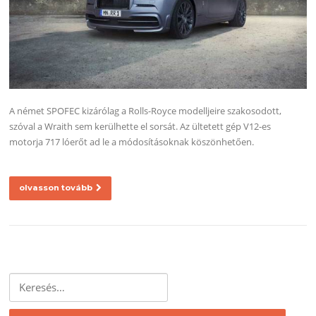
A német SPOFEC kizárólag a Rolls-Royce modelljeire szakosodott,
szóval a Wraith sem kerülhette el sorsát. Az ültetett gép V12-es
motorja 717 lóerőt ad le a módosításoknak köszönhetően.
olvasson tovább
Keresés: