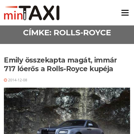
Ugrás a tartalomra
Menü
CÍMKE:
ROLLS-ROYCE
Emily összekapta magát, immár
717 lóerős a Rolls-Royce kupéja
2014-12-08