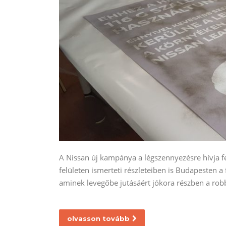
A Nissan új kampánya a légszennyezésre hívja f
felületen ismerteti részleteiben is Budapesten 
aminek levegőbe jutásáért jókora részben a ro
olvasson tovább