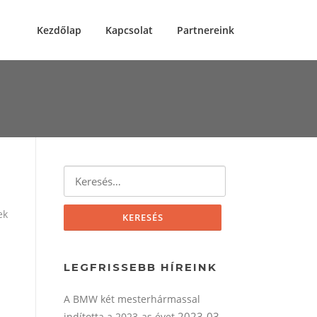
Kezdőlap
Kapcsolat
Partnereink
Keresés:
ek
LEGFRISSEBB HÍREINK
A BMW két mesterhármassal
2023-03-
indította a 2023-as évet