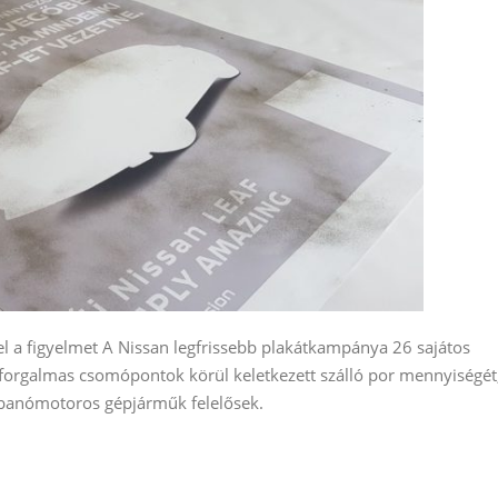
el a figyelmet A Nissan legfrissebb plakátkampánya 26 sajátos
a forgalmas csomópontok körül keletkezett szálló por mennyiségét
bbanómotoros gépjárműk felelősek.