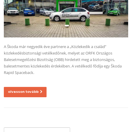
A Škoda már negyedik éve partnere a „Közlekedik a család”
közlekedésbiztonsági vetélkedőnek, melyet az ORFK Országos
Balesetmegelőzési Bizottság (OBB) hirdetett meg a biztonságos,
balesetmentes közlekedés érdekében. A vetélkedő fődíja egy Škoda
Rapid Spaceback.
olvasson tovább
Keresés: