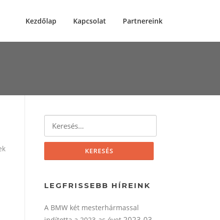
Kezdőlap
Kapcsolat
Partnereink
Keresés:
ek
LEGFRISSEBB HÍREINK
A BMW két mesterhármassal
2023-03-
indította a 2023-as évet