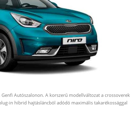
 a Genfi Autószalonon. A korszerű modellváltozat a crossoverek
 plug-in hibrid hajtásláncból adódó maximális takarékossággal