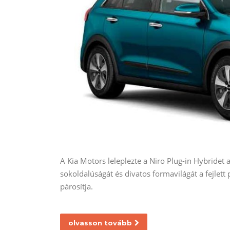
A Kia Motors leleplezte a Niro Plug-in Hybridet
sokoldalúságát és divatos formavilágát a fejlett
párosítja.
olvasson tovább