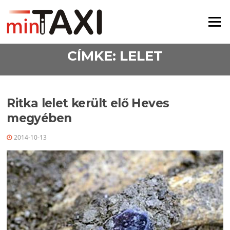
Ugrás a tartalomra
Menü
CÍMKE:
LELET
Ritka lelet került elő Heves
megyében
2014-10-13