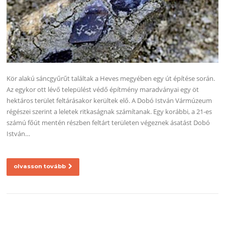
Kör alakú sáncgyűrűt találtak a Heves megyében egy út építése során.
Az egykor ott lévő települést védő építmény maradványai egy öt
hektáros terület feltárásakor kerültek elő. A Dobó István Vármúzeum
régészei szerint a leletek ritkaságnak számítanak. Egy korábbi, a 21-es
számú főút mentén részben feltárt területen végeznek ásatást Dobó
István…
olvasson tovább