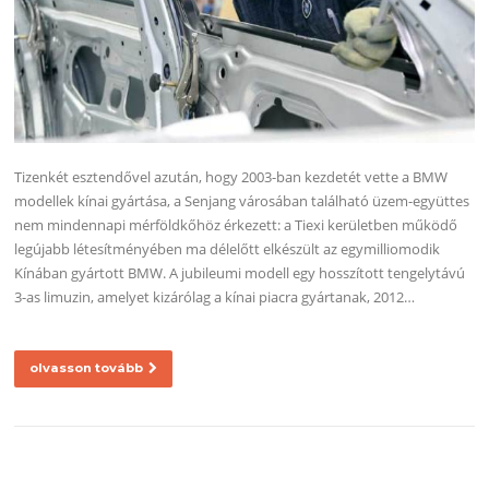
Tizenkét esztendővel azután, hogy 2003-ban kezdetét vette a BMW
modellek kínai gyártása, a Senjang városában található üzem-együttes
nem mindennapi mérföldkőhöz érkezett: a Tiexi kerületben működő
legújabb létesítményében ma délelőtt elkészült az egymilliomodik
Kínában gyártott BMW. A jubileumi modell egy hosszított tengelytávú
3-as limuzin, amelyet kizárólag a kínai piacra gyártanak, 2012…
olvasson tovább