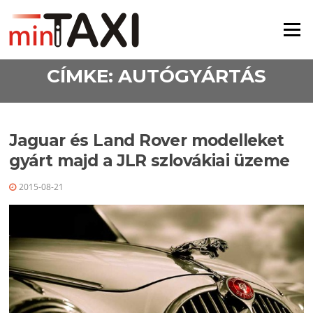
Ugrás a tartalomra
Menü
CÍMKE:
AUTÓGYÁRTÁS
Jaguar és Land Rover modelleket
gyárt majd a JLR szlovákiai üzeme
2015-08-21