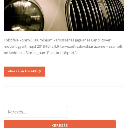
Többféle könnyű, alumínium karosszériás Jaguar és Land Rover
modellt gyárt majd 2018-tól a JLR tervezett szlovákiai üzeme – számolt
be kedden a Birmingham Post brit hírportál.
olvasson tovább
Keresés: