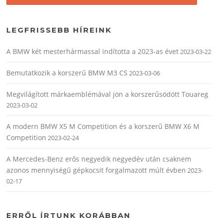
LEGFRISSEBB HÍREINK
A BMW két mesterhármassal indította a 2023-as évet
2023-03-22
Bemutatkozik a korszerű BMW M3 CS
2023-03-06
Megvilágított márkaemblémával jön a korszerűsödött Touareg
2023-03-02
A modern BMW X5 M Competition és a korszerű BMW X6 M
Competition
2023-02-24
A Mercedes-Benz erős negyedik negyedév után csaknem
azonos mennyiségű gépkocsit forgalmazott múlt évben
2023-
02-17
ERRŐL ÍRTUNK KORÁBBAN