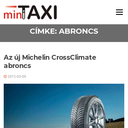
Ugrás a tartalomra
Menü
CÍMKE:
ABRONCS
Az új Michelin CrossClimate
abroncs
2015-03-09