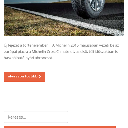
Új fejezet a történelemben… A Michelin 2015 májusában vezeti be az
európai piacra a Michelin CrossClimate-ot, az első, téli időszakban is
használható nyári abroncsot.
olvasson tovább
Keresés: