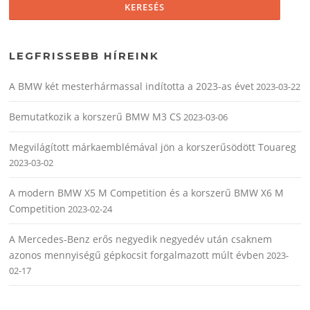
LEGFRISSEBB HÍREINK
A BMW két mesterhármassal indította a 2023-as évet
2023-03-22
Bemutatkozik a korszerű BMW M3 CS
2023-03-06
Megvilágított márkaemblémával jön a korszerűsödött Touareg
2023-03-02
A modern BMW X5 M Competition és a korszerű BMW X6 M
Competition
2023-02-24
A Mercedes-Benz erős negyedik negyedév után csaknem
azonos mennyiségű gépkocsit forgalmazott múlt évben
2023-
02-17